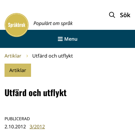
Gå
till
Sök
Framsida
innehållet
Populärt om språk
Menu
Artiklar
Utfärd och utflykt
Artiklar
Utfärd och utflykt
PUBLICERAD
2.10.2012
3/2012