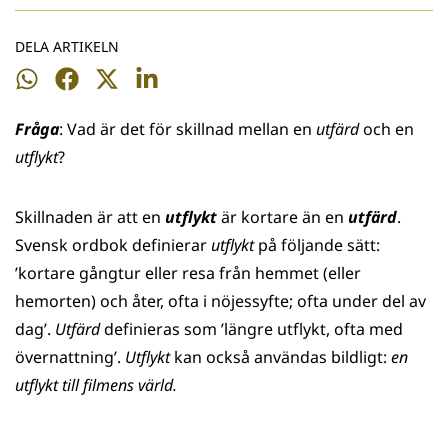
DELA ARTIKELN
Dela
Dela
Dela
Dela
på
på
på
på
Fråga
: Vad är det för skillnad mellan en
utfärd
och en
WhatsApp
Facebook
Twitter
LinkedIn
utflykt
?
Skillnaden är att en
utflykt
är kortare än en
utfärd
.
Svensk ordbok definierar
utflykt
på följande sätt:
’kortare gångtur eller resa från hemmet (eller
hemorten) och åter, ofta i nöjessyfte; ofta under del av
dag’.
Utfärd
definieras som ’längre utflykt, ofta med
övernattning’.
Utflykt
kan också användas bildligt:
en
utflykt till filmens värld.