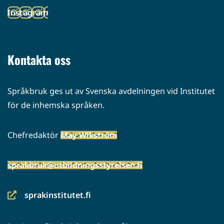
toiseen
Instagram
palveluun)
(siirryt
toiseen
palveluun)
Kontakta oss
Språkbruk ges ut av Svenska avdelningen vid Institutet
för de inhemska språken.
Chefredaktör
May Wikström
sprakbruk@utbildningsstyrelsen.fi
sprakinstitutet.fi
(siirryt
toiseen