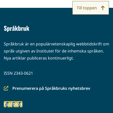
Till toppen
Språkbruk
Språkbruk är en populärvetenskaplig webbtidskrift om
språk utgiven av Institutet för de inhemska språken.
Nya artiklar publiceras kontinuerligt.
ISSN 2343-0621
Prenumerera på Språkbruks nyhetsbrev
(siirryt
toiseen
Facebook
palveluun)
(siirryt