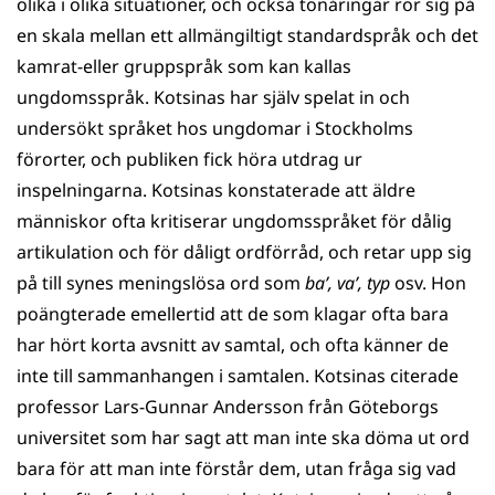
olika i olika situationer, och också tonåringar rör sig på
en skala mellan ett allmängiltigt standardspråk och det
kamrat-eller gruppspråk som kan kallas
ungdomsspråk. Kotsinas har själv spelat in och
undersökt språket hos ungdomar i Stockholms
förorter, och publiken fick höra utdrag ur
inspelningarna. Kotsinas konstaterade att äldre
människor ofta kritiserar ungdomsspråket för dålig
artikulation och för dåligt ordförråd, och retar upp sig
på till synes meningslösa ord som
ba’, va’, typ
osv. Hon
poängterade emellertid att de som klagar ofta bara
har hört korta avsnitt av samtal, och ofta känner de
inte till sammanhangen i samtalen. Kotsinas citerade
professor Lars-Gunnar Andersson från Göteborgs
universitet som har sagt att man inte ska döma ut ord
bara för att man inte förstår dem, utan fråga sig vad