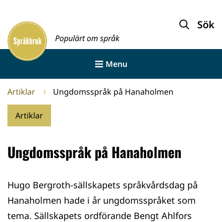
Gå
till
Sök
Framsida
innehållet
Populärt om språk
Menu
Artiklar
Ungdomsspråk på Hanaholmen
Artiklar
Ungdomsspråk på Hanaholmen
Hugo Bergroth-sällskapets språkvårdsdag på
Hanaholmen hade i år ungdomsspråket som
tema. Sällskapets ordförande Bengt Ahlfors