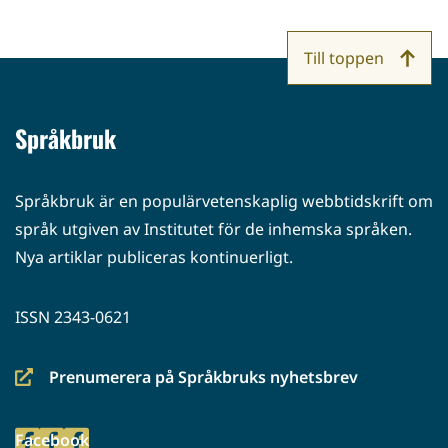
Till toppen
Språkbruk
Språkbruk är en populärvetenskaplig webbtidskrift om
språk utgiven av Institutet för de inhemska språken.
Nya artiklar publiceras kontinuerligt.
ISSN 2343-0621
Prenumerera på Språkbruks nyhetsbrev
(siirryt
toiseen
Facebook
palveluun)