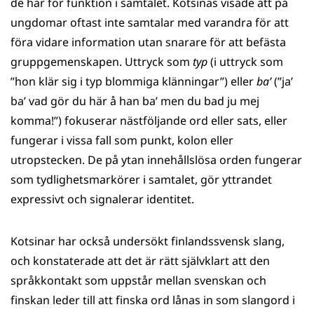
de har för funktion i samtalet. Kotsinas visade att på
ungdomar oftast inte samtalar med varandra för att
föra vidare information utan snarare för att befästa
gruppgemenskapen. Uttryck som
typ
(i uttryck som
”hon klär sig i typ blommiga klänningar”) eller
ba’
(”ja’
ba’ vad gör du här å han ba’ men du bad ju mej
komma!”) fokuserar nästföljande ord eller sats, eller
fungerar i vissa fall som punkt, kolon eller
utropstecken. De på ytan innehållslösa orden fungerar
som tydlighetsmarkörer i samtalet, gör yttrandet
expressivt och signalerar identitet.
Kotsinar har också undersökt finlandssvensk slang,
och konstaterade att det är rätt självklart att den
språkkontakt som uppstår mellan svenskan och
finskan leder till att finska ord lånas in som slangord i