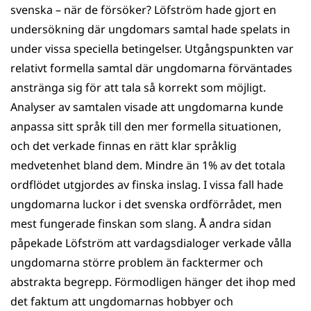
svenska – när de försöker? Löfström hade gjort en
undersökning där ungdomars samtal hade spelats in
under vissa speciella betingelser. Utgångspunkten var
relativt formella samtal där ungdomarna förväntades
anstränga sig för att tala så korrekt som möjligt.
Analyser av samtalen visade att ungdomarna kunde
anpassa sitt språk till den mer formella situationen,
och det verkade finnas en rätt klar språklig
medvetenhet bland dem. Mindre än 1% av det totala
ordflödet utgjordes av finska inslag. I vissa fall hade
ungdomarna luckor i det svenska ordförrådet, men
mest fungerade finskan som slang. Å andra sidan
påpekade Löfström att vardagsdialoger verkade vålla
ungdomarna större problem än facktermer och
abstrakta begrepp. Förmodligen hänger det ihop med
det faktum att ungdomarnas hobbyer och