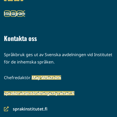
(siirryt
toiseen
Instagram
palveluun)
(siirryt
toiseen
palveluun)
Kontakta oss
Språkbruk ges ut av Svenska avdelningen vid Institutet
för de inhemska språken.
Chefredaktör
May Wikström
sprakbruk@utbildningsstyrelsen.fi
sprakinstitutet.fi
(siirryt