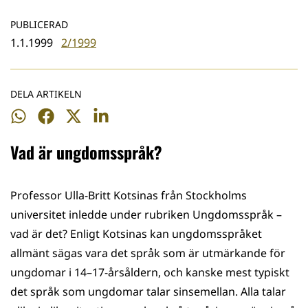
PUBLICERAD
1.1.1999
2/1999
DELA ARTIKELN
Dela
Dela
Dela
Dela
på
på
på
på
Vad är ungdomsspråk?
WhatsApp
Facebook
Twitter
LinkedIn
Professor Ulla-Britt Kotsinas från Stockholms
universitet inledde under rubriken Ungdomsspråk –
vad är det? Enligt Kotsinas kan ungdomsspråket
allmänt sägas vara det språk som är utmärkande för
ungdomar i 14–17-årsåldern, och kanske mest typiskt
det språk som ungdomar talar sinsemellan. Alla talar