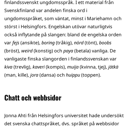
finlandssvenskt ungdomsspråk. I ett material från
Svenskfinland var andelen finska ord i
ungdomsspråket, som väntat, minst i Mariehamn och
störst i Helsingfors. Engelskan utövar naturligtvis
också inflytande på slangen: bland de engelska orden
var
fejs
(ansikte),
boring
(tråkig),
nörd
(tönt),
boobs
(bröst),
weird
(konstig) och
paya
(betala) vanliga. De
vanligaste finska slangorden i finlandssvenskan var
kiva
(trevlig),
kaveri
(kompis),
muija
(kvinna, tjej),
jätkä
(man, kille),
jora
(dansa) och
huippu
(toppen).
Chatt och webbsidor
Jonna Ahti från Helsingfors universitet hade undersökt
det svenska chattspråket, dvs. språket på webbsidor