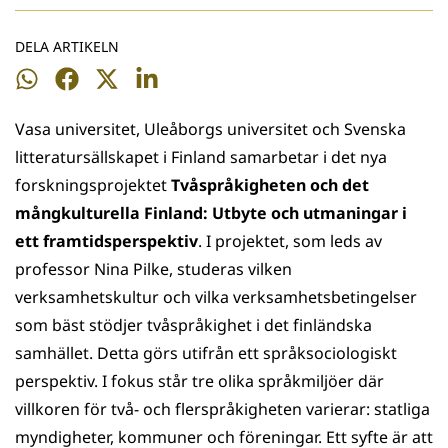
DELA ARTIKELN
Dela
Dela
Dela
Dela
på
på
på
på
Vasa universitet, Uleåborgs universitet och Svenska
WhatsApp
Facebook
Twitter
LinkedIn
litteratursällskapet i Finland samarbetar i det nya
forskningsprojektet
Tvåspråkigheten och det
mångkulturella Finland: Utbyte och utmaningar i
ett framtidsperspektiv
. I projektet, som leds av
professor Nina Pilke, studeras vilken
verksamhetskultur och vilka verksamhetsbetingelser
som bäst stödjer tvåspråkighet i det finländska
samhället. Detta görs utifrån ett språksociologiskt
perspektiv. I fokus står tre olika språkmiljöer där
villkoren för två- och flerspråkigheten varierar: statliga
myndigheter, kommuner och föreningar. Ett syfte är att