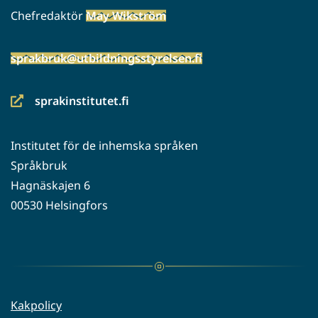
Chefredaktör
May Wikström
sprakbruk@utbildningsstyrelsen.fi
sprakinstitutet.fi
(siirryt
toiseen
Institutet för de inhemska språken
palveluun)
Språkbruk
Hagnäskajen 6
00530 Helsingfors
Kakpolicy