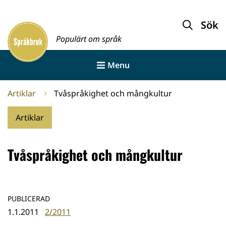
Gå
till
Sök
Framsida
innehållet
Populärt om språk
Menu
Artiklar
Tvåspråkighet och mångkultur
Artiklar
Tvåspråkighet och mångkultur
PUBLICERAD
1.1.2011
2/2011