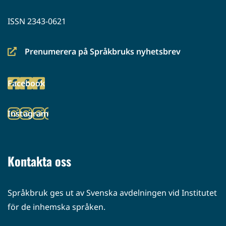
ISSN 2343-0621
Prenumerera på Språkbruks nyhetsbrev
(siirryt
toiseen
Facebook
palveluun)
(siirryt
toiseen
Instagram
palveluun)
(siirryt
toiseen
palveluun)
Kontakta oss
Språkbruk ges ut av Svenska avdelningen vid Institutet
för de inhemska språken.