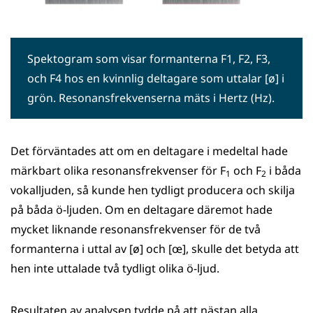
Spektogram som visar formanterna F1, F2, F3,
och F4 hos en kvinnlig deltagare som uttalar [ø] i
grön. Resonansfrekvenserna mäts i Hertz (Hz).
Det förväntades att om en deltagare i medeltal hade
märkbart olika resonansfrekvenser för F
och F
i båda
1
2
vokalljuden, så kunde hen tydligt producera och skilja
på båda ö-ljuden. Om en deltagare däremot hade
mycket liknande resonansfrekvenser för de två
formanterna i uttal av [ø] och [œ], skulle det betyda att
hen inte uttalade två tydligt olika ö-ljud.
Resultaten av analysen tydde på att nästan alla