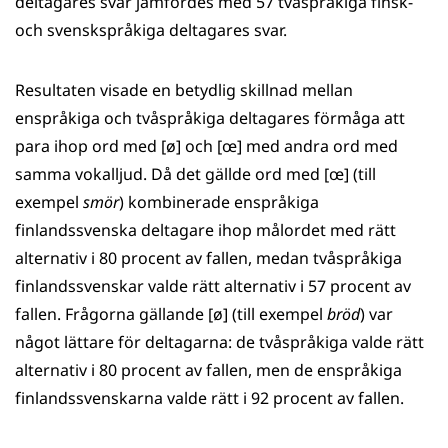
deltagares svar jämfördes med 57 tvåspråkiga finsk-
och svenskspråkiga deltagares svar.
Resultaten visade en betydlig skillnad mellan
enspråkiga och tvåspråkiga deltagares förmåga att
para ihop ord med [ø] och [œ] med andra ord med
samma vokalljud. Då det gällde ord med [œ] (till
exempel
smör
) kombinerade enspråkiga
finlandssvenska deltagare ihop målordet med rätt
alternativ i 80 procent av fallen, medan tvåspråkiga
finlandssvenskar valde rätt alternativ i 57 procent av
fallen. Frågorna gällande [ø] (till exempel
bröd
)
var
något lättare för deltagarna: de tvåspråkiga valde rätt
alternativ i 80 procent av fallen, men de enspråkiga
finlandssvenskarna valde rätt i 92 procent av fallen.