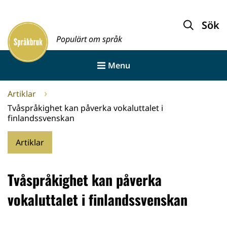
Gå
till
Sök
Framsida
innehållet
Populärt om språk
Menu
Artiklar
Tvåspråkighet kan påverka vokaluttalet i
finlandssvenskan
Artiklar
Tvåspråkighet kan påverka
vokaluttalet i finlandssvenskan