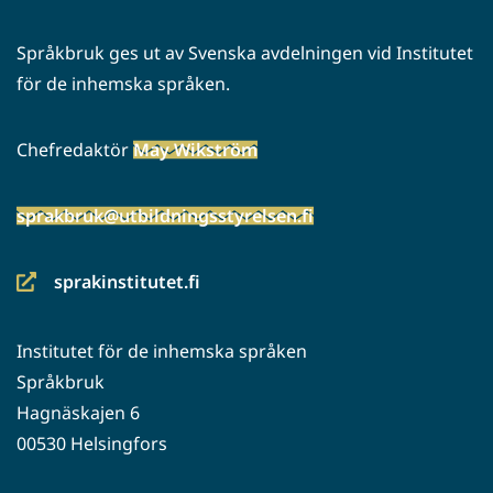
Språkbruk ges ut av Svenska avdelningen vid Institutet
för de inhemska språken.
Chefredaktör
May Wikström
sprakbruk@utbildningsstyrelsen.fi
sprakinstitutet.fi
(siirryt
toiseen
Institutet för de inhemska språken
palveluun)
Språkbruk
Hagnäskajen 6
00530 Helsingfors