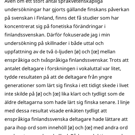
Även om ett stort antal språkvetenskapliga
undersökningar har gjorts gällande finskans påverkan
på svenskan i Finland, finns det få studier som har
koncentrerat sig på fonetiska förändringar i
finlandssvenskan. Därför fokuserade jag i min
undersökning på skillnader i både uttal och
uppfattning av de två ö-ljuden [ø] och [œ] mellan
enspråkiga och tvåspråkiga finlandssvenskar. Trots att
antalet deltagare i forskningen i vokaluttal var litet,
tydde resultaten på att de deltagare från yngre
generationer som lärt sig finska i ett tidigt skede i livet
inte skilde på [ø] och [œ] lika klart och tydligt som de
äldre deltagarna som hade lärt sig finska senare. I linje
med dessa resultat visade enkäten tydligt att
enspråkiga finlandssvenska deltagare hade lättare att
para ihop ord som innehöll [ø] och [œ] med andra ord