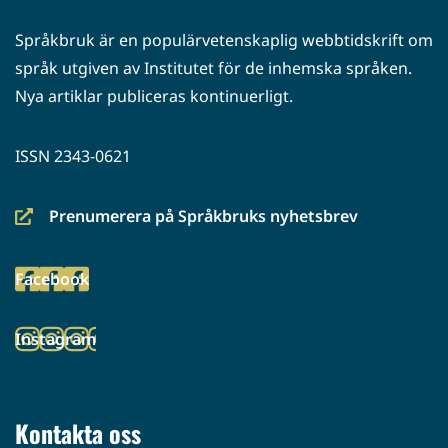
Språkbruk är en populärvetenskaplig webbtidskrift om
språk utgiven av Institutet för de inhemska språken.
Nya artiklar publiceras kontinuerligt.
ISSN 2343-0621
Prenumerera på Språkbruks nyhetsbrev
(siirryt
toiseen
Facebook
palveluun)
(siirryt
toiseen
Instagram
palveluun)
(siirryt
toiseen
palveluun)
Kontakta oss