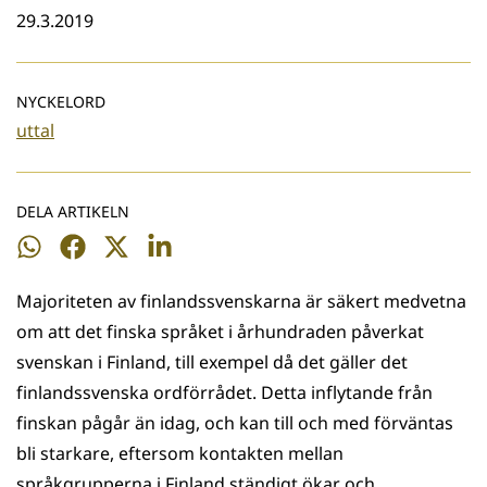
29.3.2019
NYCKELORD
uttal
DELA ARTIKELN
Dela
Dela
Dela
Dela
på
på
på
på
Majoriteten av finlandssvenskarna är säkert medvetna
WhatsApp
Facebook
Twitter
LinkedIn
om att det finska språket i århundraden påverkat
svenskan i Finland, till exempel då det gäller det
finlandssvenska ordförrådet. Detta inflytande från
finskan pågår än idag, och kan till och med förväntas
bli starkare, eftersom kontakten mellan
språkgrupperna i Finland ständigt ökar och