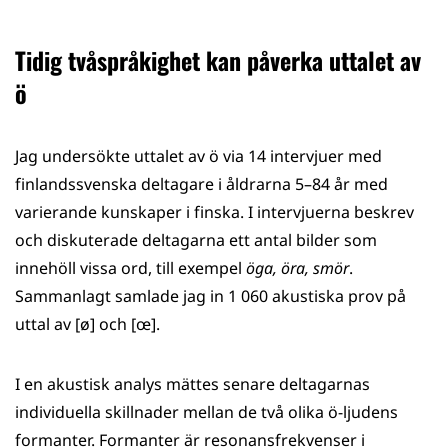
Tidig tvåspråkighet kan påverka uttalet av
ö
Jag undersökte uttalet av ö via 14 intervjuer med
finlandssvenska deltagare i åldrarna 5–84 år med
varierande kunskaper i finska. I intervjuerna beskrev
och diskuterade deltagarna ett antal bilder som
innehöll vissa ord, till exempel
öga, öra, smör
.
Sammanlagt samlade jag in 1 060 akustiska prov på
uttal av [ø] och [œ].
I en akustisk analys mättes senare deltagarnas
individuella skillnader mellan de två olika ö-ljudens
formanter. Formanter är resonansfrekvenser i