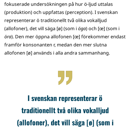
fokuserade undersökningen på hur ö-ljud uttalas
(produktion) och uppfattas (perception). I svenskan
representerar ö traditionellt två olika vokalljud
(allofoner), det vill säga [ø] (som i
öga
)
och [œ] (som i
öra
). Den mer öppna allofonen [œ] förekommer endast
framför konsonanten r, medan den mer slutna
allofonen [ø] används i alla andra sammanhang.
I svenskan representerar ö
traditionellt två olika vokalljud
(allofoner), det vill säga [ø] (som i