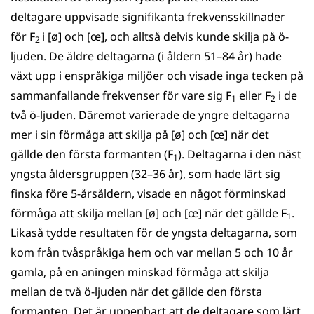
deltagare uppvisade signifikanta frekvensskillnader
för F
i [ø] och [œ], och alltså delvis kunde skilja på ö-
2
ljuden. De äldre deltagarna (i åldern 51–84 år) hade
växt upp i enspråkiga miljöer och visade inga tecken på
sammanfallande frekvenser för vare sig F
eller F
i de
1
2
två ö-ljuden. Däremot varierade de yngre deltagarna
mer i sin förmåga att skilja på [ø] och [œ] när det
gällde den första formanten (F
). Deltagarna i den näst
1
yngsta åldersgruppen (32–36 år), som hade lärt sig
finska före 5-årsåldern, visade en något förminskad
förmåga att skilja mellan [ø] och [œ] när det gällde F
.
1
Likaså tydde resultaten för de yngsta deltagarna, som
kom från tvåspråkiga hem och var mellan 5 och 10 år
gamla, på en aningen minskad förmåga att skilja
mellan de två ö-ljuden när det gällde den första
formanten. Det är uppenbart att de deltagare som lärt