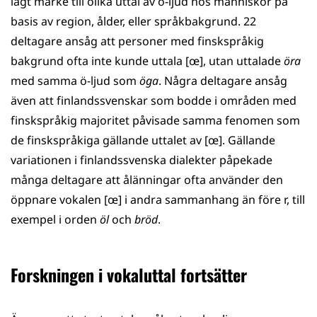
lagt märke till olika uttal av ö-ljud hos människor på
basis av region, ålder, eller språkbakgrund. 22
deltagare ansåg att personer med finskspråkig
bakgrund ofta inte kunde uttala [œ], utan uttalade
öra
med samma ö-ljud som
öga
. Några deltagare ansåg
även att finlandssvenskar som bodde i områden med
finskspråkig majoritet påvisade samma fenomen som
de finskspråkiga gällande uttalet av [œ]. Gällande
variationen i finlandssvenska dialekter påpekade
många deltagare att ålänningar ofta använder den
öppnare vokalen [œ] i andra sammanhang än före r, till
exempel i orden
öl
och
bröd
.
Forskningen i vokaluttal fortsätter