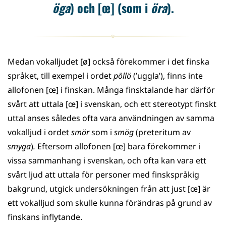
öga
)
och [œ] (som i
öra
).
Medan vokalljudet [ø] också förekommer i det finska
språket, till exempel i ordet
pöllö
(’uggla’), finns inte
allofonen [œ] i finskan. Många finsktalande har därför
svårt att uttala [œ] i svenskan, och ett stereotypt finskt
uttal anses således ofta vara användningen av samma
vokalljud i ordet
smör
som i
smög
(preteritum av
smyga
)
.
Eftersom allofonen [œ] bara förekommer i
vissa sammanhang i svenskan, och ofta kan vara ett
svårt ljud att uttala för personer med finskspråkig
bakgrund, utgick undersökningen från att just [œ] är
ett vokalljud som skulle kunna förändras på grund av
finskans inflytande.