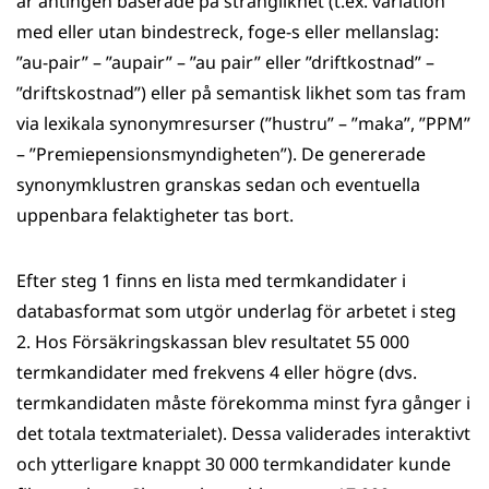
är antingen baserade på stränglikhet (t.ex. variation
med eller utan bindestreck, foge-s eller mellanslag:
”au-pair” – ”aupair” – ”au pair” eller ”driftkostnad” –
”driftskostnad”) eller på semantisk likhet som tas fram
via lexikala synonymresurser (”hustru” – ”maka”, ”PPM”
– ”Premiepensionsmyndigheten”). De genererade
synonym­klustren granskas sedan och eventuella
uppenbara felaktigheter tas bort.
Efter steg 1 finns en lista med termkandidater i
databasformat som utgör underlag för arbetet i steg
2. Hos Försäkringskassan blev resultatet 55 000
termkandidater med frekvens 4 eller högre (dvs.
termkandidaten måste förekomma minst fyra gånger i
det totala textmaterial­et). Dessa validerades interaktivt
och ytterligare knappt 30 000 termkandidater kunde