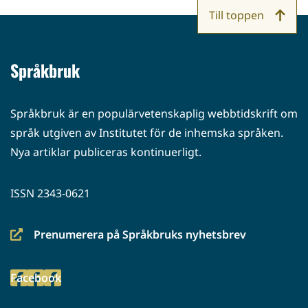
siirryt
Till toppen
toiseen
palveluun)
Språkbruk
Språkbruk är en populärvetenskaplig webbtidskrift om
språk utgiven av Institutet för de inhemska språken.
Nya artiklar publiceras kontinuerligt.
ISSN 2343-0621
Prenumerera på Språkbruks nyhetsbrev
(siirryt
toiseen
Facebook
palveluun)
(siirryt
toiseen