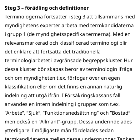
Steg 3 – förädling och definitioner
Terminologerna fortsätter i steg 3 att tillsammans med
myndighetens experter arbeta med termkandidaterna
i grupp 1 (de myndighetsspecifika termerna). Med en
relevansmarkerad och klassificerad terminologi blir
det enklare att fortsätta det traditionella
terminologiarbetet i avgränsade begreppskluster. Hur
dessa kluster bör skapas beror av terminologin ifråga
och om myndigheten t.ex. förfogar över en egen
klassifikation eller om det finns en annan naturlig
indelning att utgå ifrån. I Försäkringskassans fall
användes en intern indelning i grupper som t.ex.
”Arbete”, ”Sjuk”, ”Funktionsnedsättning” och ”Bostad”
men också en ”Allmänt”-grupp. Dessa underindelades
ytterligare. I möjligaste mån fördelades sedan
termkandidaterna mellan dessa undergrupper. Tanken