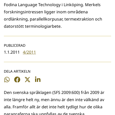
Fodina Language Technology i Linköping. Merkels
forskningsintressen ligger inom områdena
ordlänkning, parallellkorpusar, term­extraktion och
datorstött terminologiarbete.
PUBLICERAD
1.1.2011
4/2011
DELA ARTIKELN
Dela
Dela
Dela
Dela
på
på
på
på
Den svenska språklagen (SFS 2009:600) från 2009 är
WhatsApp
Facebook
Twitter
LinkedIn
inte längre helt ny, men ännu är den inte välkänd av
alla. Framför allt är det inte helt tydligt hur de olika
paragraferna ska uppfyllas av de svenska