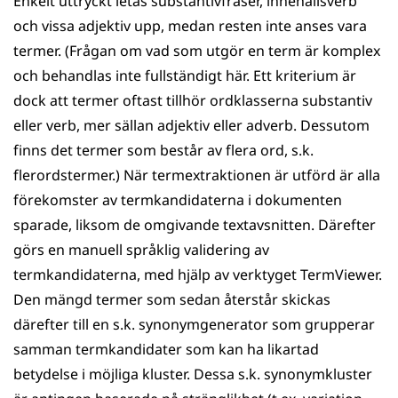
Enkelt uttryckt letas substantivfraser, innehållsverb
och vissa adjektiv upp, medan resten inte anses vara
termer. (Frågan om vad som utgör en term är komplex
och behandlas inte fullständigt här. Ett kriterium är
dock att termer oftast tillhör ordklasserna substantiv
eller verb, mer sällan adjektiv eller adverb. Dessutom
finns det termer som består av flera ord, s.k.
flerordstermer.) När termextraktionen är utförd är alla
förekomster av termkandidaterna i dokumenten
sparade, liksom de omgivande textavsnitten. Därefter
görs en manuell språklig validering av
termkandidaterna, med hjälp av verktyget TermViewer.
Den mängd termer som sedan återstår skickas
därefter till en s.k. synonym­generator som grupperar
samman termkandidater som kan ha likartad
betydelse i möjliga kluster. Dessa s.k. synonym­kluster