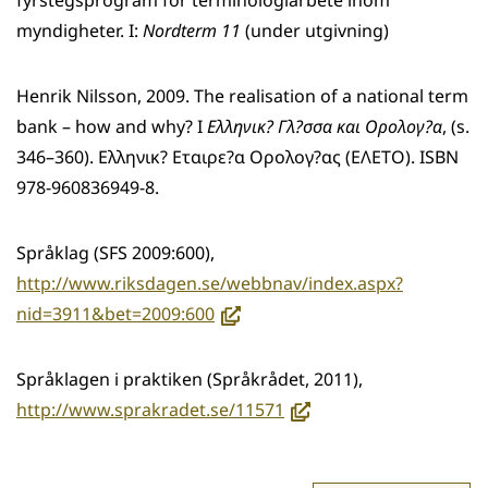
fyrstegsprogram för terminologiarbete inom
myndigheter. I:
Nordterm 11
(under utgivning)
Henrik Nilsson, 2009. The realisation of a national term
bank – how and why? I
Ελληνικ? Γλ?σσα και Ορολογ?α
, (s.
346–360). Ελληνικ? Εταιρε?α Ορολογ?ας (ΕΛΕΤΟ). ISBN
978-960836949-8.
Språklag (SFS 2009:600),
http://www.riksdagen.se/webbnav/index.aspx?
(avautuu
nid=3911&bet=2009:600
uuteen
ikkunaan,
Språklagen i praktiken (Språkrådet, 2011),
siirryt
(avautuu
http://www.sprakradet.se/11571
toiseen
uuteen
palveluun)
ikkunaan,