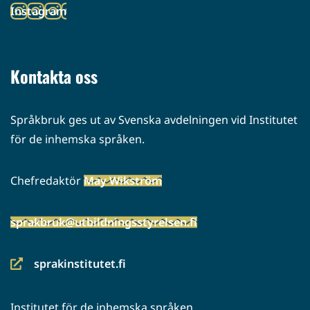
Instagram
palveluun)
(siirryt
toiseen
palveluun)
Kontakta oss
Språkbruk ges ut av Svenska avdelningen vid Institutet
för de inhemska språken.
Chefredaktör
May Wikström
sprakbruk@utbildningsstyrelsen.fi
sprakinstitutet.fi
(siirryt
toiseen
Institutet för de inhemska språken