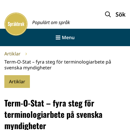
Gå
till
Sök
Framsida
innehållet
Populärt om språk
Menu
Artiklar
Term-O-Stat – fyra steg för terminologiarbete på
svenska myndigheter
Artiklar
Term-O-Stat – fyra steg för
terminologiarbete på svenska
myndigheter