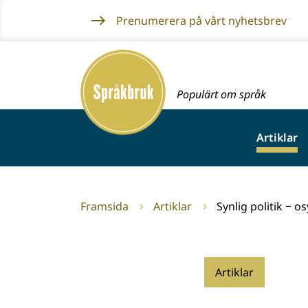
Gå
Prenumerera på vårt nyhetsbrev
till
innehållet
Framsida
Populärt om språk
Artiklar
Framsida
Artiklar
Synlig politik − o
Artiklar