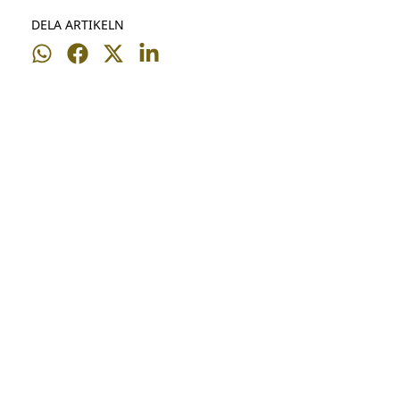
DELA ARTIKELN
Dela
Dela
Dela
Dela
på
på
på
på
WhatsApp
Facebook
Twitter
LinkedIn