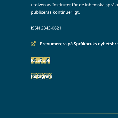
utgiven av Institutet för de inhemska språke
publiceras kontinuerligt.
ISSN 2343-0621
Prenumerera på Språkbruks nyhetsbr
(siirryt
toiseen
Facebook
palveluun)
(siirryt
toiseen
Instagram
palveluun)
(siirryt
toiseen
palveluun)