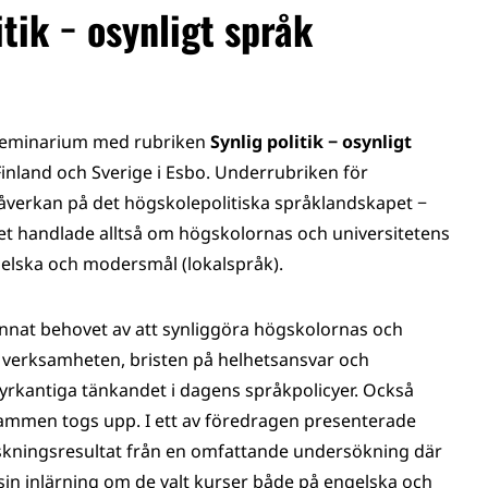
itik − osynligt språk
 seminarium med rubriken
Synlig politik − osynligt
nland och Sverige i Esbo. Underrubriken för
påverkan på det högskolepolitiska språklandskapet −
riet handlade alltså om högskolornas och universitetens
gelska och modersmål (lokalspråk).
nnat behovet av att synliggöra högskolornas och
a verksamheten, bristen på helhetsansvar och
 fyrkantiga tänkandet i dagens språkpolicyer. Också
rammen togs upp. I ett av föredragen presenterade
orskningsresultat från en omfattande undersökning där
sin inlärning om de valt kurser både på engelska och