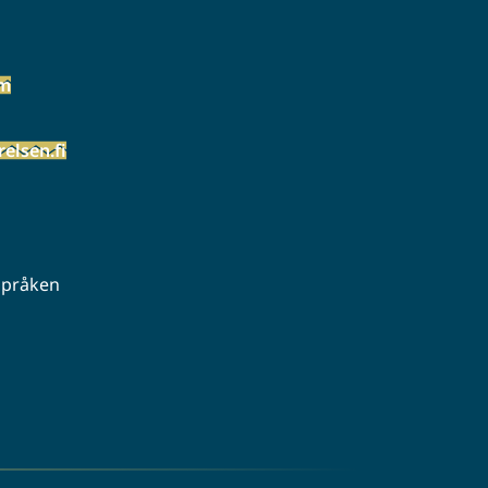
öm
elsen.fi
 språken