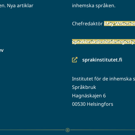
n. Nya artiklar
inhemska språken.
Chefredaktör
May Wikstr
sprakbruk@utbildningsstyr
ev
sprakinstitutet.fi
(siirryt
toiseen
Institutet för de inhemska
palveluun)
Språkbruk
Hagnäskajen 6
00530 Helsingfors