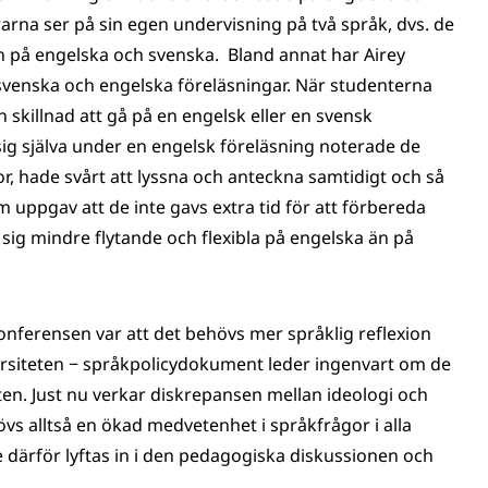
rarna ser på sin egen undervisning på två språk, dvs. de
n på engelska och svenska. Bland annat har Airey
svenska och engelska föreläsningar. När studenterna
 skillnad att gå på en engelsk eller en svensk
 sig själva under en engelsk föreläsning noterade de
gor, hade svårt att lyssna och anteckna samtidigt och så
 uppgav att de inte gavs extra tid för att förbereda
 sig mindre flytande och flexibla på engelska än på
onferensen var att det behövs mer språklig reflexion
rsiteten − språkpolicydokument leder ingenvart om de
ten. Just nu verkar diskrepansen mellan ideologi och
övs alltså en ökad medvetenhet i språkfrågor i alla
ärför lyftas in i den pedagogiska diskussionen och