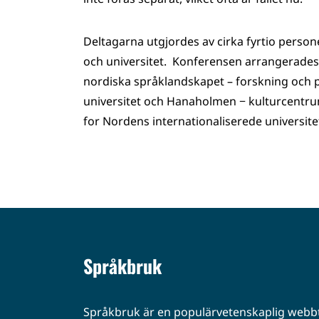
Deltagarna utgjordes av cirka fyrtio persone
och universitet. Konferensen arrangerades
nordiska språklandskapet – forskning och p
universitet och Hanaholmen − kulturcentrum 
for Nordens internationaliserede universit
Språkbruk
Språkbruk är en populärvetenskaplig webbt