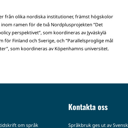
r från olika nordiska institutioner, främst högskolor
 inom ramen för de två Nordplusprojekten ”Det
olicy perspektivet”, som koordineras av Jyväskylä
för Finland och Sverige, och ”Parallel­sproglige mål
eter”, som koordineras av Köpenhamns universitet.
Kontakta oss
idskrift om språk
Språkbruk ges ut av Svenska