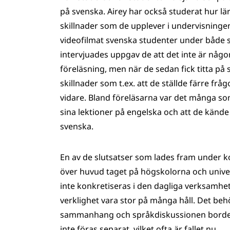
på svenska. Airey har också studerat hur lä
skillnader som de upplever i undervisninge
videofilmat svenska studenter under både 
intervjuades uppgav de att det inte är någon
föreläsning, men när de sedan fick titta på
skillnader som t.ex. att de ställde färre frå
vidare. Bland föreläsarna var det många som
sina lektioner på engelska och att de kände
svenska.
En av de slutsatser som lades fram under k
över huvud taget på högskolorna och unive
inte konkretiseras i den dagliga verksamhe
verklighet vara stor på många håll. Det beh
sammanhang och språkdiskussionen borde d
inte föras separat, vilket ofta är fallet nu.