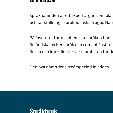
Sommardahl
.
Språknämnden är ett expertorgan som blan
och tar ställning i språkpolitiska frågor. N
På Institutet för de inhemska språken finn
finländska teckenspråk och romani. Institu
finska och koordinerar verksamheten för 
Den nya nämndens treårsperiod inleddes 1 j
Språkbruk