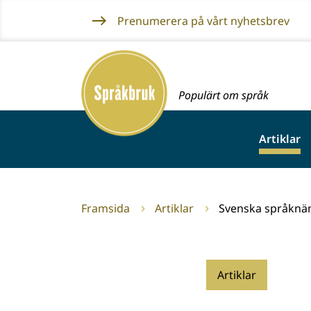
Gå
Prenumerera på vårt nyhetsbrev
till
innehållet
Framsida
Populärt om språk
Artiklar
Framsida
Artiklar
Svenska språknä
Artiklar