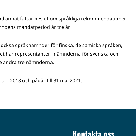
d annat fattar beslut om språkliga rekommendationer
ämndens mandatperiod är tre år.
s också språknämnder för finska, de samiska språken,
tet har representanter i nämnderna för svenska och
de andra tre nämnderna.
uni 2018 och pågår till 31 maj 2021.
Kontakta oss