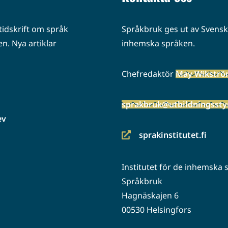
idskrift om språk
Språkbruk ges ut av Svenska
n. Nya artiklar
inhemska språken.
Chefredaktör
May Wikstr
sprakbruk@utbildningsstyr
ev
sprakinstitutet.fi
(siirryt
toiseen
Institutet för de inhemska
palveluun)
Språkbruk
Hagnäskajen 6
00530 Helsingfors