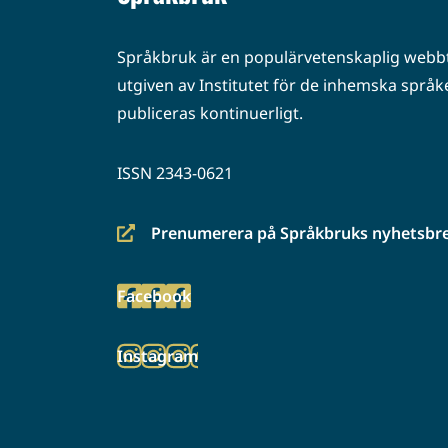
Språkbruk är en populärvetenskaplig webbt
utgiven av Institutet för de inhemska språke
publiceras kontinuerligt.
ISSN 2343-0621
Prenumerera på Språkbruks nyhetsbr
(siirryt
toiseen
Facebook
palveluun)
(siirryt
toiseen
Instagram
palveluun)
(siirryt
toiseen
palveluun)