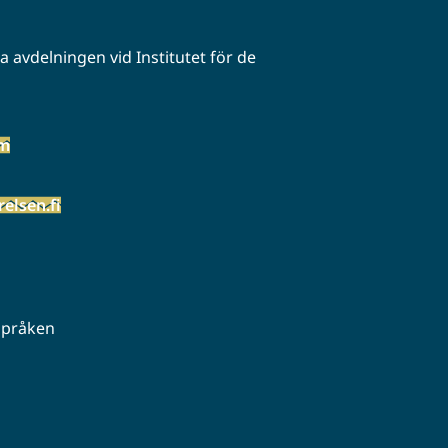
 avdelningen vid Institutet för de
öm
elsen.fi
 språken