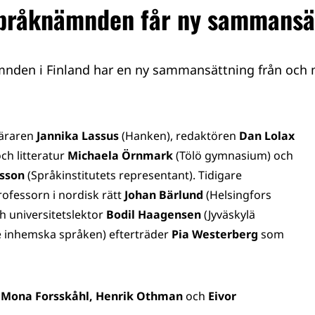
pråknämnden får ny sammansä
nden i Finland har en ny sammansättning från och m
läraren
Jannika Lassus
(Hanken), redaktören
Dan Lolax
ch litteratur
Michaela Örnmark
(Tölö gymnasium) och
sson
(Språkinstitutets representant). Tidigare
fessorn i nordisk rätt
Johan Bärlund
(Helsingfors
h universitetslektor
Bodil Haagensen
(Jyväskylä
de inhemska språken) efterträder
Pia Westerberg
som
 Mona Forsskåhl, Henrik Othman
och
Eivor