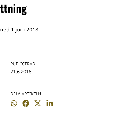
ttning
ed 1 juni 2018.
PUBLICERAD
21.6.2018
DELA ARTIKELN
Dela
Dela
Dela
Dela
på
på
på
på
WhatsApp
Facebook
Twitter
LinkedIn