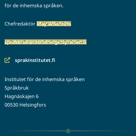
för de inhemska språken.
Chefredaktör
May Wikström
sprakbruk@utbildningsstyrelsen.fi
sprakinstitutet.fi
(siirryt
toiseen
Institutet för de inhemska språken
palveluun)
Språkbruk
Hagnäskajen 6
00530 Helsingfors