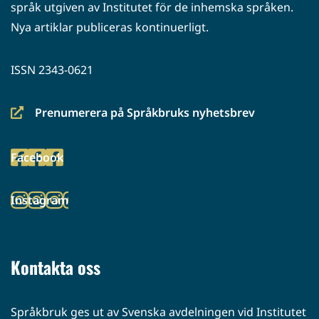
språk utgiven av Institutet för de inhemska språken.
Nya artiklar publiceras kontinuerligt.
ISSN 2343-0621
Prenumerera på Språkbruks nyhetsbrev
(siirryt
toiseen
Facebook
palveluun)
(siirryt
toiseen
Instagram
palveluun)
(siirryt
toiseen
palveluun)
Kontakta oss
Språkbruk ges ut av Svenska avdelningen vid Institutet