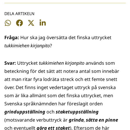
DELA ARTIKELN
Dela
Dela
Dela
Dela
på
på
på
på
Fråga:
Hur ska jag översätta det finska uttrycket
WhatsApp
Facebook
Twitter
LinkedIn
tukkimiehen kirjanpito
?
Svar:
Uttrycket
tukkimiehen kirjanpito
används som
beteckning för det sätt att notera antal som innebär
att man ritar fyra lodräta streck och ett femte snett
över. Det finns inget vedertaget uttryck på svenska
som är lika allmänt som det finska uttrycket, men
Svenska språknämnden har föreslagit orden
grinduppställning
och
staketuppställning
(motsvarande verbuttryck är
grinda
,
sätta en pinne
och eventuellt
göra ett staket
). Eftersom de här