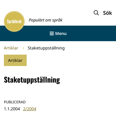
Gå
till
Sök
Framsida
innehållet
Populärt om språk
Menu
Artiklar
Staketuppställning
Artiklar
Staketuppställning
PUBLICERAD
1.1.2004
2/2004