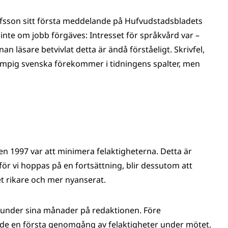
afsson sitt första meddelande på Hufvudstadsbladets
 inte om jobb förgäves: Intresset för språkvård var –
an läsare betvivlat detta är ändå förståeligt. Skrivfel,
klumpig svenska förekommer i tidningens spalter, men
 1997 var att minimera felaktigheterna. Detta är
 för vi hoppas på en fortsättning, blir dessutom att
t rikare och mer nyanserat.
 under sina månader på redaktionen. Före
de en första genomgång av felaktigheter under mötet.