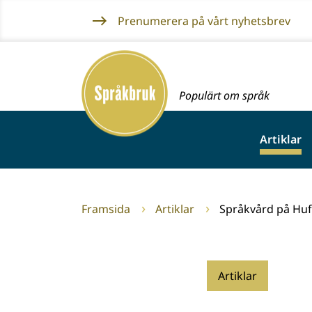
Gå
Prenumerera på vårt nyhetsbrev
till
innehållet
Framsida
Populärt om språk
Artiklar
Framsida
Artiklar
Språkvård på Hu
Artiklar