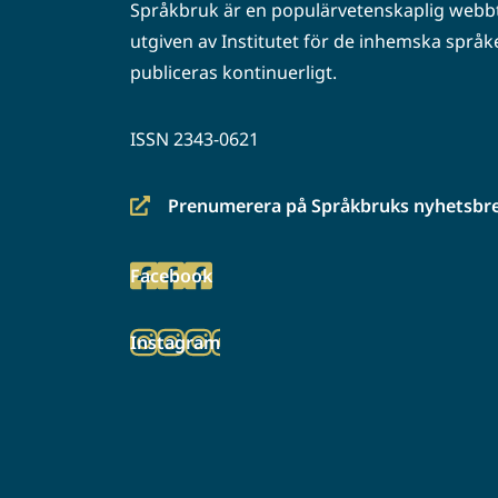
Språkbruk är en populärvetenskaplig webbt
utgiven av Institutet för de inhemska språke
publiceras kontinuerligt.
ISSN 2343-0621
Prenumerera på Språkbruks nyhetsbr
(siirryt
toiseen
Facebook
palveluun)
(siirryt
toiseen
Instagram
palveluun)
(siirryt
toiseen
palveluun)