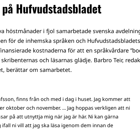
 på Hufvudstadsbladet
va höstmånader i fjol samarbetade svenska avdelnin
len för de inhemska språken och Hufvudstadsbladets
inansierade kostnaderna för att en språkvårdare ”b
l skribenternas och läsarnas glädje. Barbro Teir, reda
t, berättar om samarbetet.
fsson, finns från och med i dag i huset. Jag kommer att
er oktober och november. ... Jag hoppas verkligen att ni
 på att utnyttja mig när jag är här. Ni kan gärna
ifall ni vill att jag ska läsa igenom dem innan de