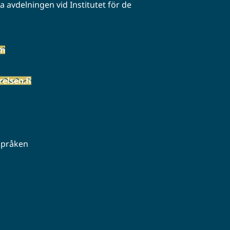
 avdelningen vid Institutet för de
öm
elsen.fi
 språken