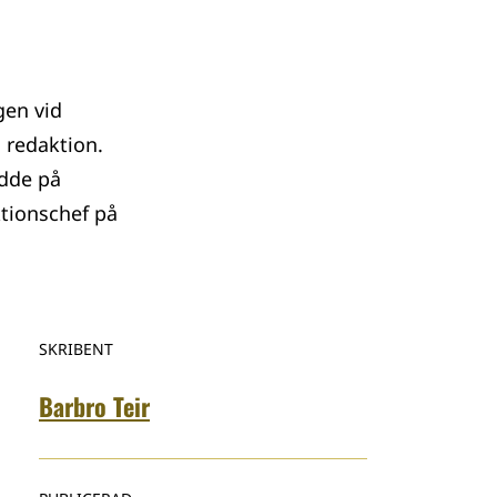
gen vid
 redaktion.
odde på
ktionschef på
SKRIBENT
Barbro Teir