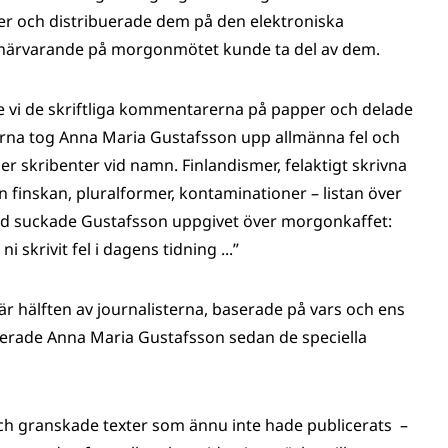
r och distribuerade dem på den elektroniska
ar närvarande på morgonmötet kunde ta del av dem.
e vi de skriftliga kommentarerna på papper och delade
arerna tog Anna Maria Gustafsson upp allmänna fel och
ler skribenter vid namn. Finlandismer, felaktigt skrivna
n finskan, pluralformer, kontaminationer – listan över
and suckade Gustafsson uppgivet över morgonkaffet:
 skrivit fel i dagens tidning ...”
hälften av journalisterna, baserade på vars och ens
terade Anna Maria Gustafsson sedan de speciella
h granskade texter som ännu inte hade publicerats –