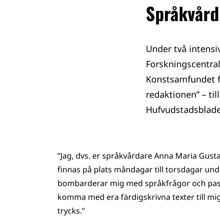
Språkvård
Under två intensi
Forskningscentra
Konstsamfundet f
redaktionen” – til
Hufvudstadsblade
”Jag, dvs. er språkvårdare Anna Maria Gusta
finnas på plats måndagar till torsdagar und
bombarderar mig med språkfrågor och passar
komma med era färdigskrivna texter till mig 
trycks.”