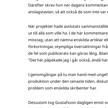
Därefter skrev hon ner dagens kommentare
anslagstavlan, så att också de som inte v
När projektet hade avslutats sammanställd
ut till alla som ville ha. I de här komment
misstag, utan att nämna enskilda artiklar el
förkortningar, otympliga översättningar frå
de fel som publicerats kan göras lång. Ibl
”Det här påpekade jag i går också, ändå har ni
I genomgångar på tu man hand med ungefär 
produktion under den senaste tiden, disku
problem som enskilda skribenter har.
Dessutom tog Gustafsson dagligen emot oc