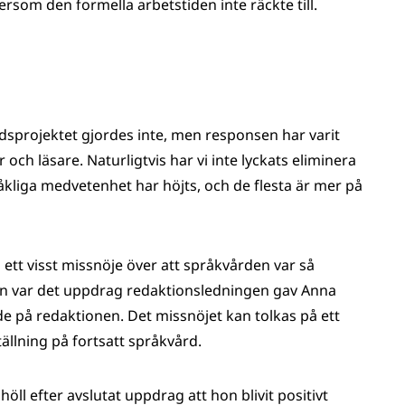
tersom den formella arbetstiden inte räckte till.
sprojektet gjordes inte, men responsen har varit
och läsare. Naturligtvis har vi inte lyckats eliminera
råkliga medvetenhet har höjts, och de flesta är mer på
 ett visst missnöje över att språkvården var så
igen var det uppdrag redaktionsledningen gav Anna
de på redaktionen. Det missnöjet kan tolkas på ett
tällning på fortsatt språkvård.
öll efter avslutat uppdrag att hon blivit positivt