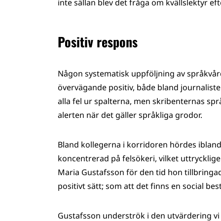
inte sällan blev det fråga om kvällslektyr ef
Positiv respons
Någon systematisk uppföljning av språkvård
övervägande positiv, både bland journalister 
alla fel ur spalterna, men skribenternas sp
alerten när det gäller språkliga grodor.
Bland kollegerna i korridoren hördes ibland
koncentrerad på felsökeri, vilket uttryckl
Maria Gustafsson för den tid hon tillbringa
positivt sätt; som att det finns en social bes
Gustafsson underströk i den utvärdering vi h