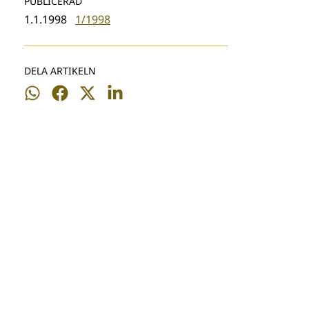
PUBLICERAD
1.1.1998
1/1998
DELA ARTIKELN
Dela
Dela
Dela
Dela
på
på
på
på
WhatsApp
Facebook
Twitter
LinkedIn