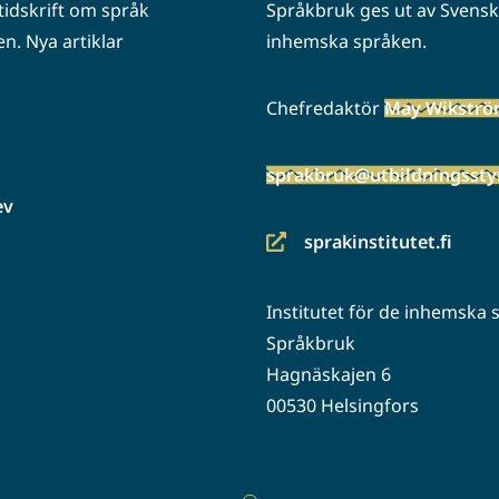
idskrift om språk
Språkbruk ges ut av Svenska
n. Nya artiklar
inhemska språken.
Chefredaktör
May Wikstr
sprakbruk@utbildningsstyr
ev
sprakinstitutet.fi
(siirryt
toiseen
Institutet för de inhemska
palveluun)
Språkbruk
Hagnäskajen 6
00530 Helsingfors