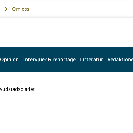
Om oss
Opinion
Intervjuer & reportage
Litteratur
Redaktione
fvudstadsbladet