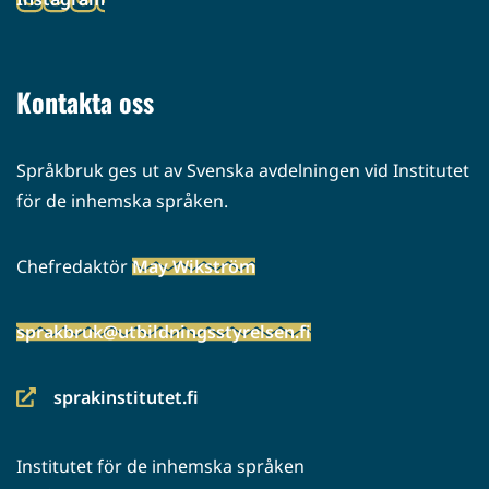
palveluun)
(siirryt
toiseen
palveluun)
Kontakta oss
Språkbruk ges ut av Svenska avdelningen vid Institutet
för de inhemska språken.
Chefredaktör
May Wikström
sprakbruk@utbildningsstyrelsen.fi
sprakinstitutet.fi
(siirryt
toiseen
Institutet för de inhemska språken
palveluun)