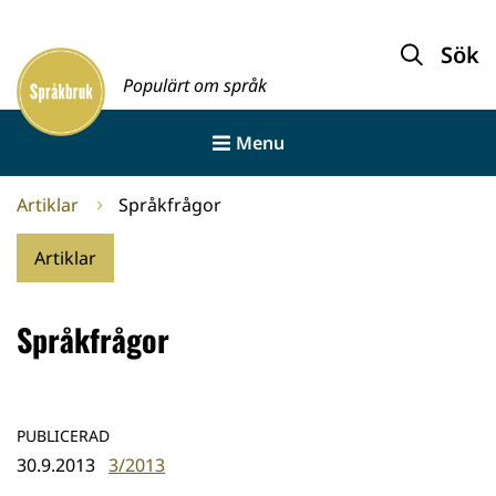
Gå
till
Sök
Framsida
innehållet
Populärt om språk
Menu
Artiklar
Språkfrågor
Artiklar
Språkfrågor
PUBLICERAD
30.9.2013
3/2013