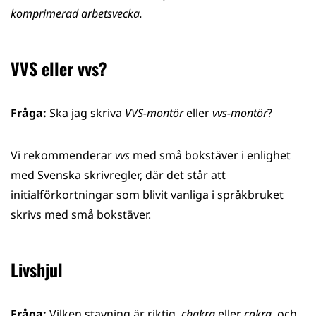
komprimerad arbetsvecka.
VVS eller vvs?
Fråga:
Ska jag skriva
VVS-montör
eller
vvs-montör
?
Vi rekommenderar
vvs
med små bokstäver i enlighet
med Svenska skrivregler, där det står att
initialförkortningar som blivit vanliga i språkbruket
skrivs med små bokstäver.
Livshjul
Fråga:
Vilken stavning är riktig,
chakra
eller
cakra
, och