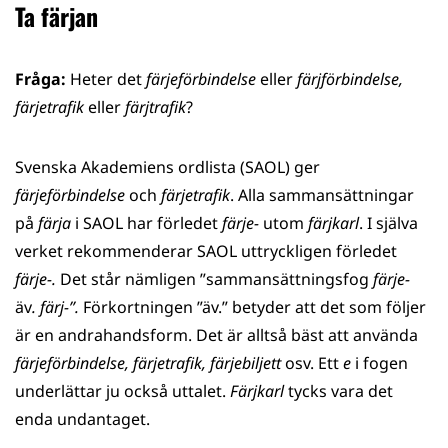
Ta färjan
Fråga:
Heter det
färjeförbindelse
eller
färjförbindelse,
färjetrafik
eller
färjtrafik
?
Svenska Akademiens ordlista (SAOL) ger
färjeförbindelse
och
färjetrafik
. Alla sammansättningar
på
färja
i SAOL har förledet
färje-
utom
färjkarl
. I själva
verket rekommenderar SAOL uttryckligen förledet
färje-.
Det står nämligen ”sammansättningsfog
färje-
äv
. färj-”.
Förkortningen ”äv.” betyder att det som följer
är en andrahandsform. Det är alltså bäst att använda
färjeförbindelse, färjetrafik, färjebiljett
osv. Ett
e
i fogen
underlättar ju också uttalet.
Färjkarl
tycks vara det
enda undantaget.