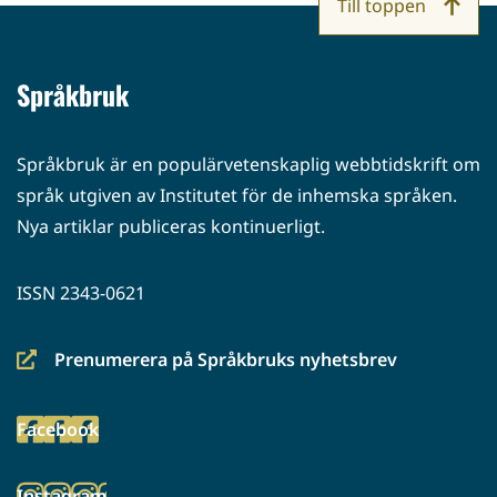
Till toppen
Språkbruk
Språkbruk är en populärvetenskaplig webbtidskrift om
språk utgiven av Institutet för de inhemska språken.
Nya artiklar publiceras kontinuerligt.
ISSN 2343-0621
Prenumerera på Språkbruks nyhetsbrev
(siirryt
toiseen
Facebook
palveluun)
(siirryt
toiseen
Instagram