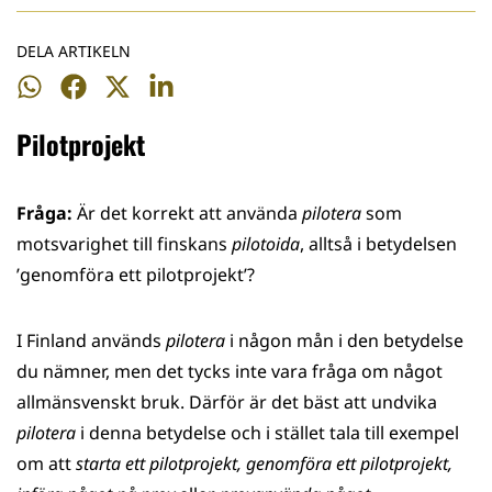
DELA ARTIKELN
Dela
Dela
Dela
Dela
på
på
på
på
Pilotprojekt
WhatsApp
Facebook
Twitter
LinkedIn
Fråga:
Är det korrekt att använda
pilotera
som
motsvarighet till finskans
pilotoida
, alltså i betydelsen
’genomföra ett pilotprojekt’?
I Finland används
pilotera
i någon mån i den betydelse
du nämner, men det tycks inte vara fråga om något
allmänsvenskt bruk. Därför är det bäst att undvika
pilotera
i denna betydelse och i stället tala till exempel
om att
starta ett pilotprojekt,
genomföra ett pilotprojekt,