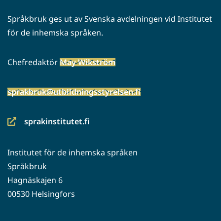
Språkbruk ges ut av Svenska avdelningen vid Institutet
för de inhemska språken.
Chefredaktör
May Wikström
sprakbruk@utbildningsstyrelsen.fi
sprakinstitutet.fi
(siirryt
toiseen
Institutet för de inhemska språken
palveluun)
Språkbruk
Hagnäskajen 6
00530 Helsingfors