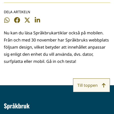
DELA ARTIKELN
Dela
Dela
Dela
Dela
på
på
på
på
Nu kan du läsa Språkbrukartiklar också på mobilen.
WhatsApp
Facebook
Twitter
LinkedIn
Från och med 30 november har Språkbruks webbplats
följsam design, vilket betyder att innehållet anpassar
sig enligt den enhet du vill använda, dvs. dator,
surfplatta eller mobil. Gå in och testa!
Till toppen
Språkbruk