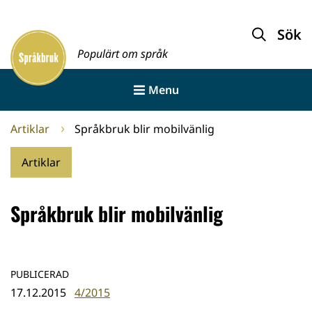
Gå
till
Sök
Framsida
innehållet
Populärt om språk
Menu
Artiklar
Språkbruk blir mobilvänlig
Artiklar
Språkbruk blir mobilvänlig
PUBLICERAD
17.12.2015
4/2015