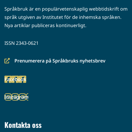
Språkbruk är en populärvetenskaplig webbtidskrift om
språk utgiven av Institutet för de inhemska språken.
Nya artiklar publiceras kontinuerligt.
ISSN 2343-0621
Prenumerera på Språkbruks nyhetsbrev
(siirryt
toiseen
Facebook
palveluun)
(siirryt
toiseen
Instagram
palveluun)
(siirryt
toiseen
palveluun)
Kontakta oss