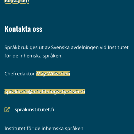
Instagram
palveluun)
(siirryt
toiseen
palveluun)
Kontakta oss
Språkbruk ges ut av Svenska avdelningen vid Institutet
för de inhemska språken.
Chefredaktör
May Wikström
sprakbruk@utbildningsstyrelsen.fi
sprakinstitutet.fi
(siirryt
toiseen
Institutet för de inhemska språken
palveluun)