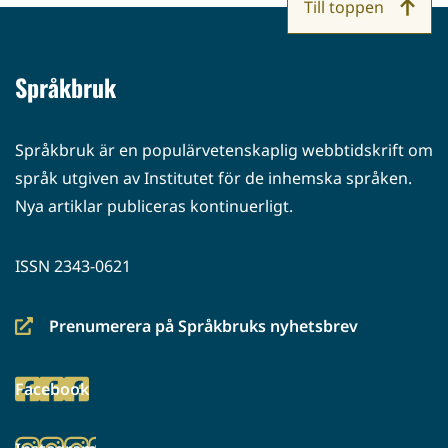
Till toppen
Språkbruk
Språkbruk är en populärvetenskaplig webbtidskrift om
språk utgiven av Institutet för de inhemska språken.
Nya artiklar publiceras kontinuerligt.
ISSN 2343-0621
Prenumerera på Språkbruks nyhetsbrev
(siirryt
toiseen
Facebook
palveluun)
(siirryt
toiseen