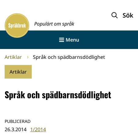
Gå
till
Sök
Framsida
innehållet
Populärt om språk
Menu
Artiklar
Språk och spädbarnsdödlighet
Artiklar
Språk och spädbarnsdödlighet
PUBLICERAD
26.3.2014
1/2014