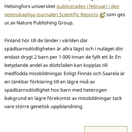
Helsingfors universitet
publicerades i februari i den
(avautuu
vetenskapliga journalen Scientific Reports
som ges
uuteen
ut av Nature Publishing Group.
ikkunaan,
siirryt
Finland hör till de länder i världen där
toiseen
spädbarnsdödligheten är allra lägst och i nuläget dör
palveluun)
endast drygt 2 barn per 1 000 innan de fyllt ett år. En
betydande andel av dödsfallen kan kopplas till
medfödda missbildningar. Enligt Finnäs och Saarela är
en tänkbar förklaring till en lägre nivå av
spädbarnsdödlighet hos barn med heterogen
bakgrund en lägre förekomst av missbildningar tack
vare större genetisk uppblandning.