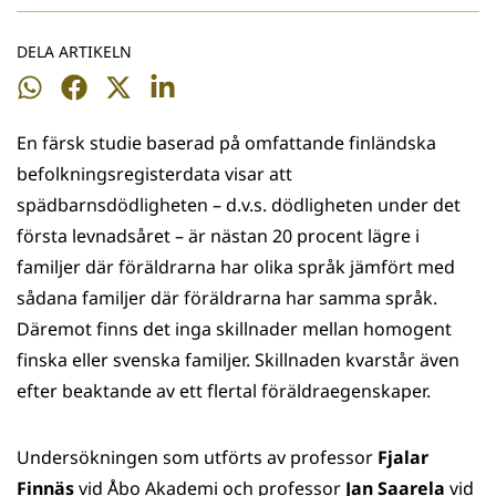
DELA ARTIKELN
Dela
Dela
Dela
Dela
på
på
på
på
En färsk studie baserad på omfattande finländska
WhatsApp
Facebook
Twitter
LinkedIn
befolkningsregisterdata visar att
spädbarnsdödligheten – d.v.s. dödligheten under det
första levnadsåret – är nästan 20 procent lägre i
familjer där föräldrarna har olika språk jämfört med
sådana familjer där föräldrarna har samma språk.
Däremot finns det inga skillnader mellan homogent
finska eller svenska familjer. Skillnaden kvarstår även
efter beaktande av ett flertal föräldraegenskaper.
Undersökningen som utförts av professor
Fjalar
Finnäs
vid Åbo Akademi och professor
Jan Saarela
vid