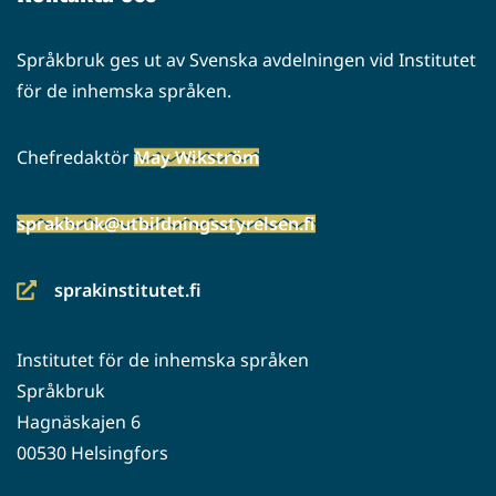
Språkbruk ges ut av Svenska avdelningen vid Institutet
för de inhemska språken.
Chefredaktör
May Wikström
sprakbruk@utbildningsstyrelsen.fi
sprakinstitutet.fi
(siirryt
toiseen
Institutet för de inhemska språken
palveluun)
Språkbruk
Hagnäskajen 6
00530 Helsingfors