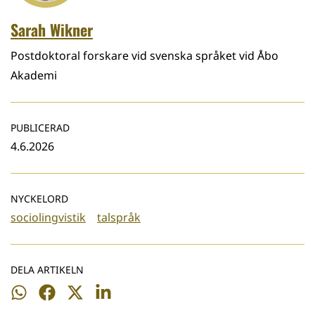
Sarah Wikner
Postdoktoral forskare vid svenska språket vid Åbo
Akademi
PUBLICERAD
4.6.2026
NYCKELORD
sociolingvistik
talspråk
DELA ARTIKELN
Dela
Dela
Dela
Dela
på
på
på
på