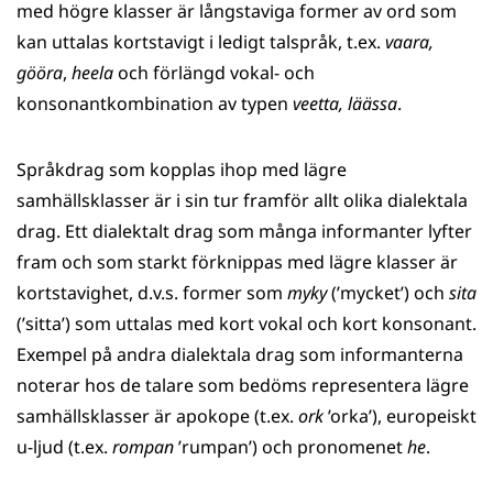
med högre klasser är långstaviga former av ord som
kan uttalas kortstavigt i ledigt talspråk, t.ex.
vaara,
gööra
,
heela
och förlängd vokal- och
konsonantkombination av typen
veetta, läässa
.
Språkdrag som kopplas ihop med lägre
samhällsklasser är i sin tur framför allt olika dialektala
drag. Ett dialektalt drag som många informanter lyfter
fram och som starkt förknippas med lägre klasser är
kortstavighet, d.v.s. former som
myky
(’mycket’) och
sita
(’sitta’) som uttalas med kort vokal och kort konsonant.
Exempel på andra dialektala drag som informanterna
noterar hos de talare som bedöms representera lägre
samhällsklasser är apokope (t.ex.
ork
’orka’), europeiskt
u-ljud (t.ex.
rompan
’rumpan’) och pronomenet
he
.