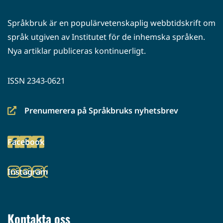
Språkbruk är en populärvetenskaplig webbtidskrift om
språk utgiven av Institutet för de inhemska språken.
Nya artiklar publiceras kontinuerligt.
ISSN 2343-0621
Prenumerera på Språkbruks nyhetsbrev
(siirryt
toiseen
Facebook
palveluun)
(siirryt
toiseen
Instagram
palveluun)
(siirryt
toiseen
palveluun)
Kontakta oss