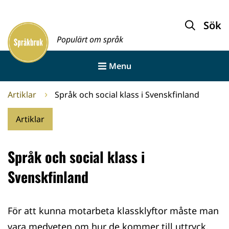
Gå
till
Sök
Framsida
innehållet
Populärt om språk
Menu
Artiklar
Språk och social klass i Svenskfinland
Artiklar
Språk och social klass i
Svenskfinland
För att kunna motarbeta klassklyftor måste man
vara medveten om hur de kommer till uttryck.