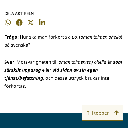
DELA ARTIKELN
Dela
Dela
Dela
Dela
på
på
på
på
Fråga
: Hur ska man förkorta
o.t.o.
(
oman toimen ohella
)
WhatsApp
Facebook
Twitter
LinkedIn
på svenska?
Svar
: Motsvarigheten till
oman toimen(sa) ohella
är
som
särskilt uppdrag
eller
vid sidan av sin egen
tjänst/befattning
, och dessa uttryck brukar inte
förkortas.
Till toppen