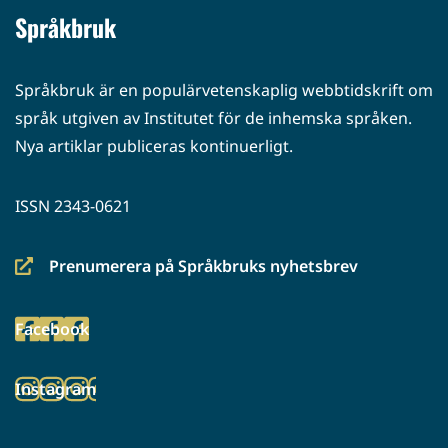
Språkbruk
Språkbruk är en populärvetenskaplig webbtidskrift om
språk utgiven av Institutet för de inhemska språken.
Nya artiklar publiceras kontinuerligt.
ISSN 2343-0621
Prenumerera på Språkbruks nyhetsbrev
(siirryt
toiseen
Facebook
palveluun)
(siirryt
toiseen
Instagram
palveluun)
(siirryt
toiseen