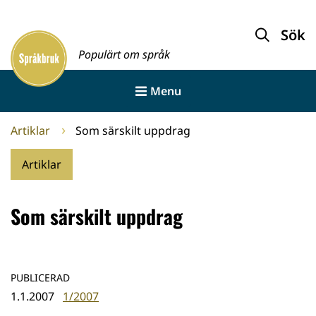
Gå
till
Sök
Framsida
innehållet
Populärt om språk
Menu
Artiklar
Som särskilt uppdrag
Artiklar
Som särskilt uppdrag
PUBLICERAD
1.1.2007
1/2007