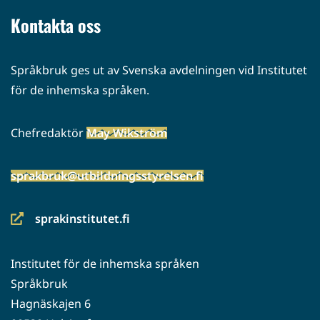
palveluun)
Kontakta oss
Språkbruk ges ut av Svenska avdelningen vid Institutet
för de inhemska språken.
Chefredaktör
May Wikström
sprakbruk@utbildningsstyrelsen.fi
sprakinstitutet.fi
(siirryt
toiseen
Institutet för de inhemska språken
palveluun)
Språkbruk
Hagnäskajen 6