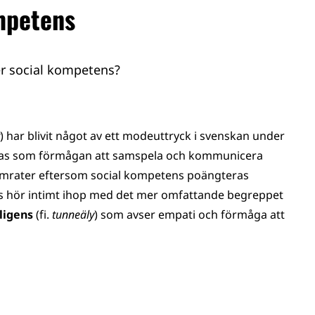
mpetens
er social kompetens?
) har blivit något av ett modeuttryck i svenskan under
ttas som förmågan att samspela och kommunicera
amrater eftersom social kompetens poängteras
ens hör intimt ihop med det mer omfattande begreppet
lligens
(fi.
tunne­äly
) som avser empati och förmåga att