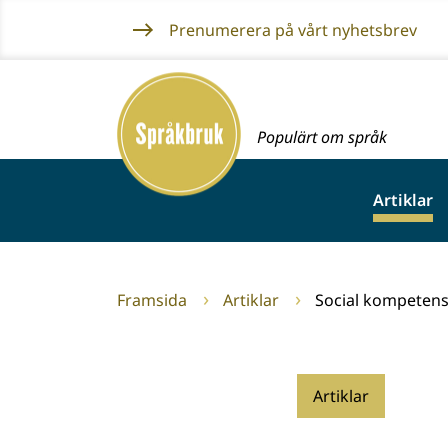
Gå
Prenumerera på vårt nyhetsbrev
till
innehållet
Framsida
Populärt om språk
Artiklar
Framsida
Artiklar
Social kompeten
Artiklar