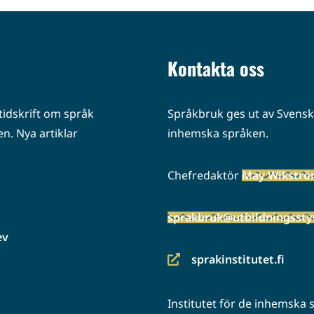
Kontakta oss
idskrift om språk
Språkbruk ges ut av Svenska
n. Nya artiklar
inhemska språken.
Chefredaktör
May Wikstr
sprakbruk@utbildningsstyr
ev
sprakinstitutet.fi
(siirryt
toiseen
Institutet för de inhemska
palveluun)