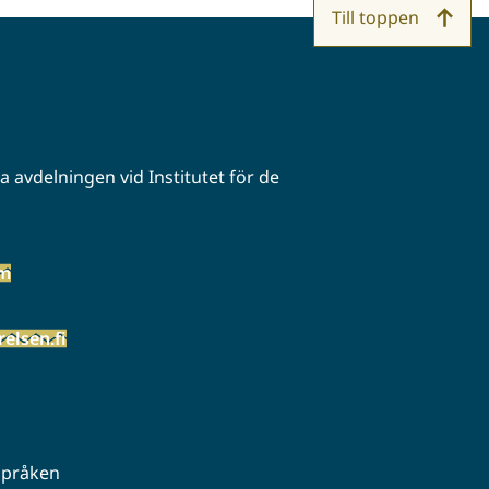
Till toppen
 avdelningen vid Institutet för de
öm
elsen.fi
 språken