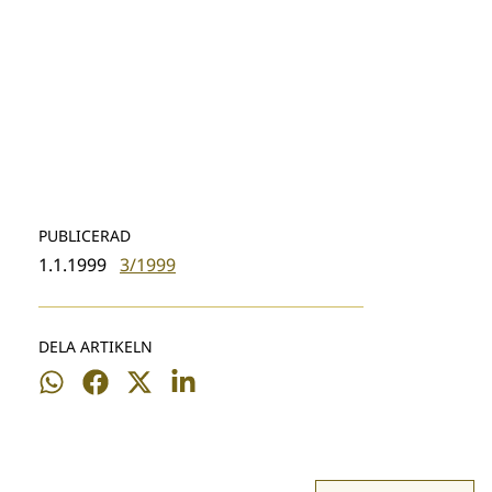
PUBLICERAD
1.1.1999
3/1999
DELA ARTIKELN
Dela
Dela
Dela
Dela
på
på
på
på
WhatsApp
Facebook
Twitter
LinkedIn