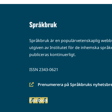
Språkbruk
Språkbruk är en populärvetenskaplig webbt
utgiven av Institutet för de inhemska språke
publiceras kontinuerligt.
ISSN 2343-0621
Prenumerera på Språkbruks nyhetsbr
(siirryt
toiseen
Facebook
palveluun)
(siirryt
toiseen