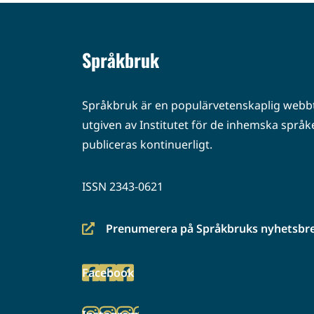
Språkbruk
Språkbruk är en populärvetenskaplig webbt
utgiven av Institutet för de inhemska språke
publiceras kontinuerligt.
ISSN 2343-0621
Prenumerera på Språkbruks nyhetsbr
(siirryt
toiseen
Facebook
palveluun)
(siirryt
toiseen