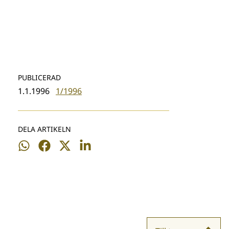
PUBLICERAD
1.1.1996
1/1996
DELA ARTIKELN
Dela
Dela
Dela
Dela
på
på
på
på
WhatsApp
Facebook
Twitter
LinkedIn