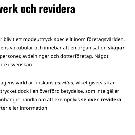
verk och revidera
r blivit ett modeuttryck speciellt inom företagsvärlden.
ätens vokubulär och innebär att en organisation
skapar
x. personer, avdelningar och dotterföretag. Något
nte i svenskan.
tagens värld är finskans
päivittää
, vilket givetvis kan
trycket dock i en överförd betydelse, som inte gäller
anhanget handla om att exempelvis
se över
,
revidera
,
ter eller information.