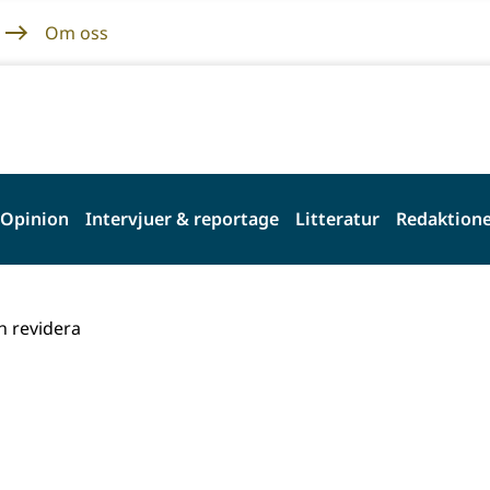
Om oss
Opinion
Intervjuer & reportage
Litteratur
Redaktione
h revidera