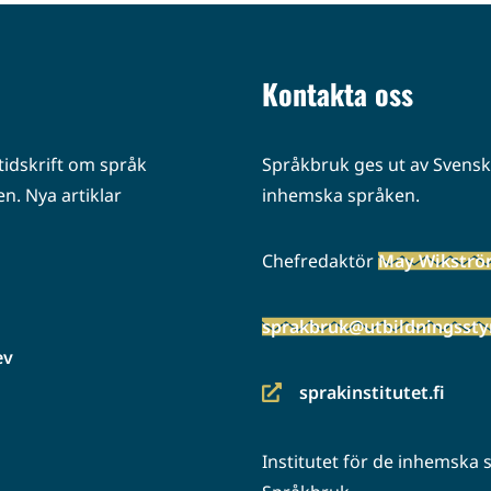
Kontakta oss
idskrift om språk
Språkbruk ges ut av Svenska
n. Nya artiklar
inhemska språken.
Chefredaktör
May Wikstr
sprakbruk@utbildningsstyr
ev
sprakinstitutet.fi
(siirryt
toiseen
Institutet för de inhemska
palveluun)