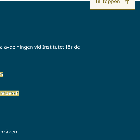
Till toppen
 avdelningen vid Institutet för de
öm
elsen.fi
 språken