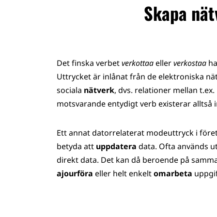
Skapa nät
Det finska verbet
verkottaa
eller
verkostaa
ha
Uttrycket är inlånat från de elektroniska n
sociala
nätverk
, dvs. relationer mellan t.e
motsvarande entydigt verb existerar alltså i
Ett annat datorrelaterat modeuttryck i före
betyda att
uppdatera
data. Ofta används ut
direkt data. Det kan då beroende på samm
ajourföra
eller helt enkelt
omarbeta
uppgif