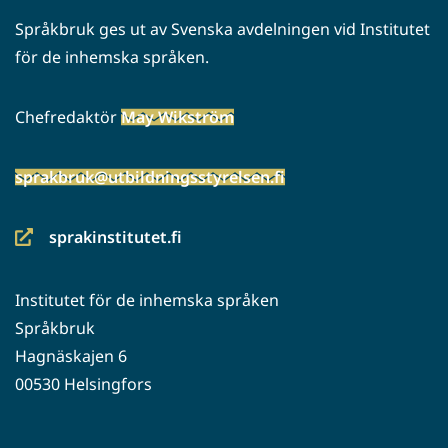
Språkbruk ges ut av Svenska avdelningen vid Institutet
för de inhemska språken.
Chefredaktör
May Wikström
sprakbruk@utbildningsstyrelsen.fi
sprakinstitutet.fi
(siirryt
toiseen
Institutet för de inhemska språken
palveluun)
Språkbruk
Hagnäskajen 6
00530 Helsingfors