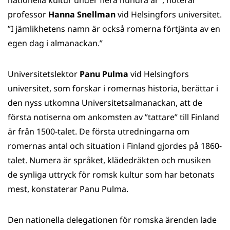
nationella kultur under flera hundra år”, noterar
professor
Hanna Snellman
vid Helsingfors universitet.
”I jämlikhetens namn är också romerna förtjänta av en
egen dag i almanackan.”
Universitetslektor
Panu Pulma
vid Helsingfors
universitet, som forskar i romernas historia, berättar i
den nyss utkomna Universitetsalmanackan, att de
första notiserna om ankomsten av ”tattare” till Finland
är från 1500-talet. De första utredningarna om
romernas antal och situation i Finland gjordes på 1860-
talet. Numera är språket, klädedräkten och musiken
de synliga uttryck för romsk kultur som har betonats
mest, konstaterar Panu Pulma.
Den nationella delegationen för romska ärenden lade