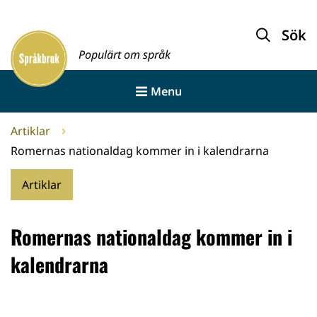
Gå
till
Sök
Framsida
innehållet
Populärt om språk
Menu
Artiklar
Romernas nationaldag kommer in i kalendrarna
Artiklar
Romernas nationaldag kommer in i
kalendrarna