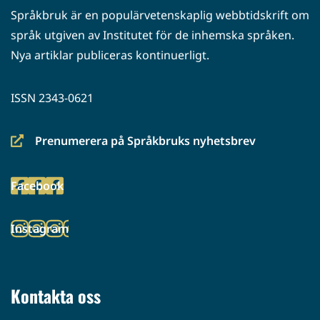
Språkbruk är en populärvetenskaplig webbtidskrift om
språk utgiven av Institutet för de inhemska språken.
Nya artiklar publiceras kontinuerligt.
ISSN 2343-0621
Prenumerera på Språkbruks nyhetsbrev
(siirryt
toiseen
Facebook
palveluun)
(siirryt
toiseen
Instagram
palveluun)
(siirryt
toiseen
palveluun)
Kontakta oss