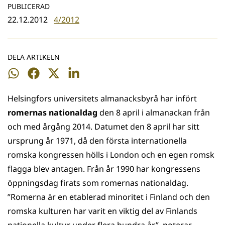
PUBLICERAD
22.12.2012
4/2012
DELA ARTIKELN
Dela
Dela
Dela
Dela
på
på
på
på
Helsingfors universitets almanacksbyrå har infört
WhatsApp
Facebook
Twitter
LinkedIn
romernas nationaldag
den 8 april i almanackan från
och med årgång 2014. Datumet den 8 april har sitt
ursprung år 1971, då den första internationella
romska kongressen hölls i London och en egen romsk
flagga blev antagen. Från år 1990 har kongressens
öppningsdag firats som romernas nationaldag.
”Romerna är en etablerad minoritet i Finland och den
romska kulturen har varit en viktig del av Finlands