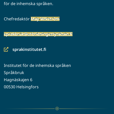
för de inhemska språken.
Chefredaktör
May Wikström
sprakbruk@utbildningsstyrelsen.fi
sprakinstitutet.fi
(siirryt
toiseen
Institutet för de inhemska språken
palveluun)
Språkbruk
Hagnäskajen 6
00530 Helsingfors