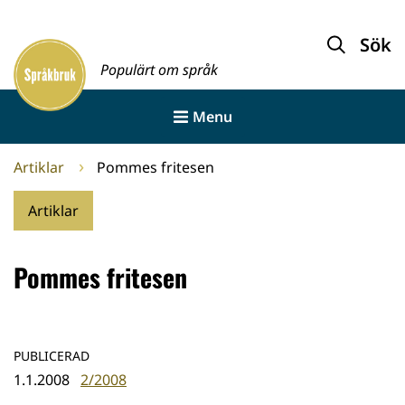
Gå
till
Sök
Framsida
innehållet
Populärt om språk
Menu
Artiklar
Pommes fritesen
Artiklar
Pommes fritesen
PUBLICERAD
1.1.2008
2/2008