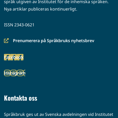
språk utgiven av Institutet för de inhemska språken.
Nya artiklar publiceras kontinuerligt.
ISSN 2343-0621
Prenumerera på Språkbruks nyhetsbrev
(siirryt
toiseen
Facebook
palveluun)
(siirryt
toiseen
Instagram
palveluun)
(siirryt
toiseen
palveluun)
Kontakta oss
Språkbruk ges ut av Svenska avdelningen vid Institutet