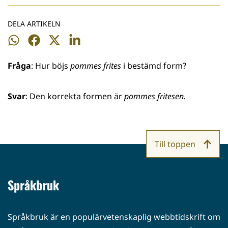
DELA ARTIKELN
Dela
Dela
Dela
Dela
på
på
på
på
Fråga
: Hur böjs
pommes frites
i bestämd form?
WhatsApp
Facebook
Twitter
LinkedIn
Svar
: Den korrekta formen är
pommes fritesen.
Till toppen
Språkbruk
Språkbruk är en populärvetenskaplig webbtidskrift om