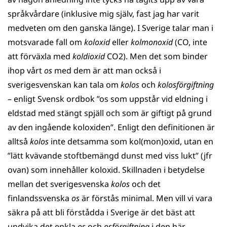
språkvårdare (inklusive mig själv, fast jag har varit
medveten om den ganska länge). I Sverige talar man i
motsvarade fall om
koloxid
eller
kolmonoxid
(CO, inte
att förväxla med
koldioxid
CO2). Men det som binder
ihop vårt
os
med dem är att man också i
sverigesvenskan kan tala om
kolos
och
kolosförgiftning
– enligt Svensk ordbok ”os som upp­står vid eldning i
eld­stad med stängt spjäll och som är giftigt på grund
av den in­gående kol­oxiden”. Enligt den definitionen är
alltså
kolos
inte detsamma som kol(mon)oxid, utan en
”lätt kvävande stoftbemängd dunst med viss lukt” (jfr
ovan) som innehåller koloxid. Skillnaden i betydelse
mellan det sverigesvenska
kolos
och det
finlandssvenska
os
är förstås minimal. Men vill vi vara
säkra på att bli förstådda i Sverige är det bäst att
undvika det enkla
os
och
osförgiftning
i den här