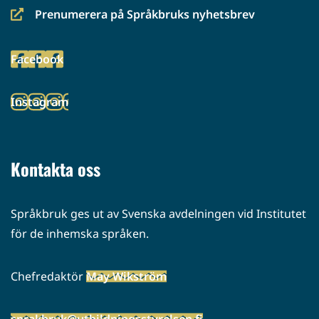
Prenumerera på Språkbruks nyhetsbrev
(siirryt
toiseen
Facebook
palveluun)
(siirryt
toiseen
Instagram
palveluun)
(siirryt
toiseen
palveluun)
Kontakta oss
Språkbruk ges ut av Svenska avdelningen vid Institutet
för de inhemska språken.
Chefredaktör
May Wikström
sprakbruk@utbildningsstyrelsen.fi