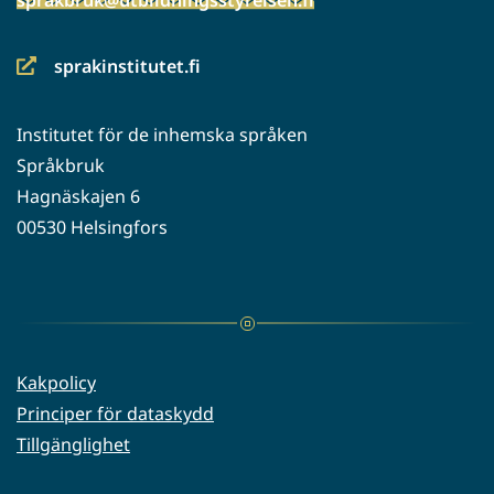
sprakinstitutet.fi
(siirryt
toiseen
Institutet för de inhemska språken
palveluun)
Språkbruk
Hagnäskajen 6
00530 Helsingfors
Kakpolicy
Principer för dataskydd
Tillgänglighet