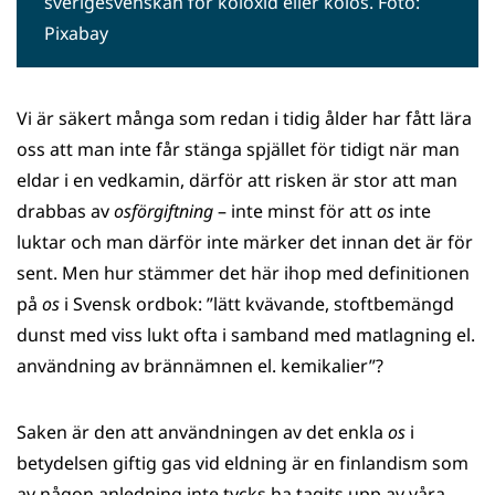
sverigesvenskan för koloxid eller kolos. Foto:
Pixabay
Vi är säkert många som redan i tidig ålder har fått lära
oss att man inte får stänga spjället för tidigt när man
eldar i en vedkamin, därför att risken är stor att man
drabbas av
osförgiftning
– inte minst för att
os
inte
luktar och man därför inte märker det innan det är för
sent. Men hur stämmer det här ihop med definitionen
på
os
i Svensk ordbok: ”lätt kvävande, stoftbemängd
dunst med viss lukt ofta i sam­band med mat­lagning el.
an­vändning av brännämnen el. kemikalier”?
Saken är den att användningen av det enkla
os
i
betydelsen giftig gas vid eldning är en finlandism som
av någon anledning inte tycks ha tagits upp av våra