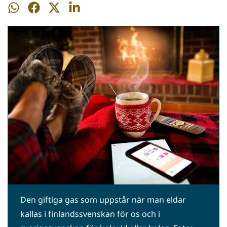
Dela
Dela
Dela
Dela
på
på
på
på
WhatsApp
Facebook
Twitter
LinkedIn
Den giftiga gas som uppstår när man eldar
kallas i finlandssvenskan för os och i