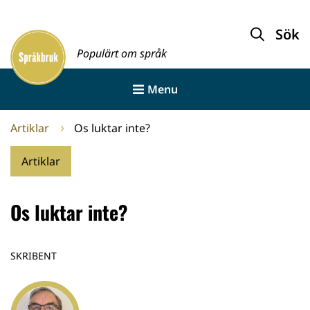
Gå
till
Sök
Framsida
innehållet
Populärt om språk
Menu
Artiklar
Os luktar inte?
Artiklar
Os luktar inte?
SKRIBENT