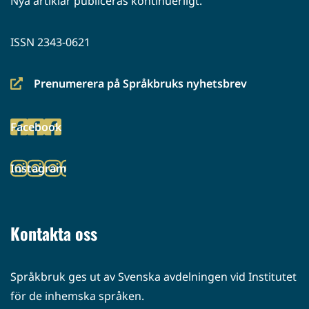
Nya artiklar publiceras kontinuerligt.
ISSN 2343-0621
Prenumerera på Språkbruks nyhetsbrev
(siirryt
toiseen
Facebook
palveluun)
(siirryt
toiseen
Instagram
palveluun)
(siirryt
toiseen
palveluun)
Kontakta oss
Språkbruk ges ut av Svenska avdelningen vid Institutet
för de inhemska språken.