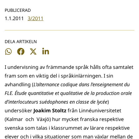
PUBLICERAD
1.1.2011
3/2011
DELA ARTIKELN
Dela
Dela
Dela
Dela
på
på
på
på
I undervisning av främmande språk hålls ofta samtalet
WhatsApp
Facebook
Twitter
LinkedIn
fram som en viktig del i språkinlärningen. I sin
avhandling (
L’alternance codique dans l’enseignement du
FLE. Étude quantitative et qualitative de la production orale
d’interlocuteurs suédophones en classe de lycée
)
undersöker
Joakim Stoltz
från Linnéuniversitetet
(Kalmar och Växjö) hur mycket franska respektive
svenska som talas i klassrummet av lärare respektive
elever och i vilka situationer som man växlar mellan de