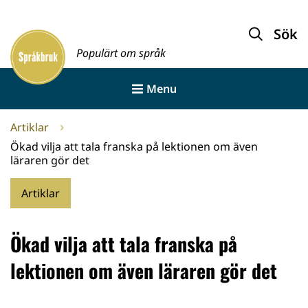
Gå
till
Sök
Framsida
innehållet
Populärt om språk
Menu
Artiklar
Ökad vilja att tala franska på lektionen om även
läraren gör det
Artiklar
Ökad vilja att tala franska på
lektionen om även läraren gör det