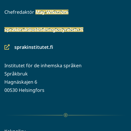
Chefredaktör
May Wikström
sprakbruk@utbildningsstyrelsen.fi
sprakinstitutet.fi
(siirryt
toiseen
Institutet för de inhemska språken
palveluun)
Språkbruk
Hagnäskajen 6
00530 Helsingfors