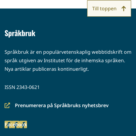
Till toppen
Språkbruk
Språkbruk är en populärvetenskaplig webbtidskrift om
språk utgiven av Institutet för de inhemska språken.
Nya artiklar publiceras kontinuerligt.
ISSN 2343-0621
Prenumerera på Språkbruks nyhetsbrev
(siirryt
toiseen
Facebook
palveluun)
(siirryt