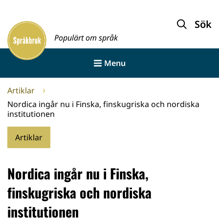
Gå
till
Sök
Framsida
innehållet
Populärt om språk
Menu
Artiklar
Nordica ingår nu i Finska, finskugriska och nordiska
institutionen
Artiklar
Nordica ingår nu i Finska,
finskugriska och nordiska
institutionen