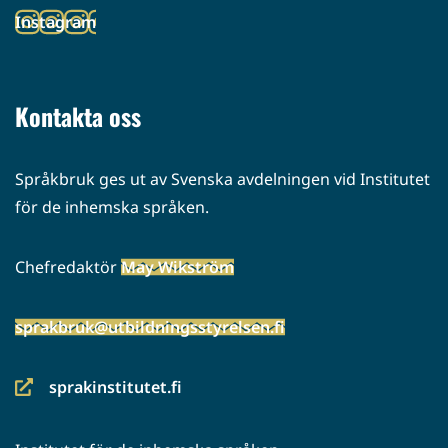
toiseen
Instagram
palveluun)
(siirryt
toiseen
palveluun)
Kontakta oss
Språkbruk ges ut av Svenska avdelningen vid Institutet
för de inhemska språken.
Chefredaktör
May Wikström
sprakbruk@utbildningsstyrelsen.fi
sprakinstitutet.fi
(siirryt
toiseen