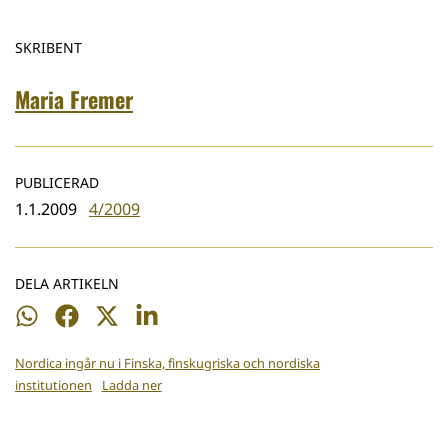
SKRIBENT
Maria Fremer
PUBLICERAD
1.1.2009
4/2009
DELA ARTIKELN
Dela
Dela
Dela
Dela
på
på
på
på
Nordica ingår nu i Finska, finskugriska och nordiska
WhatsApp
Facebook
Twitter
LinkedIn
institutionen
Ladda ner