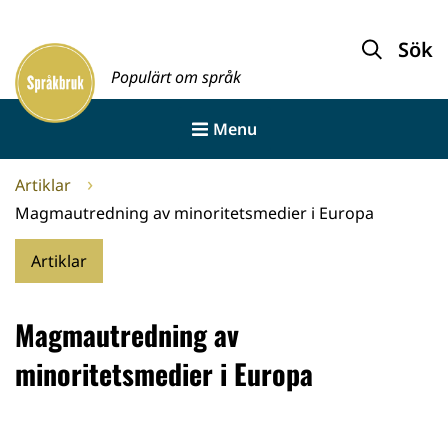
Gå
till
Sök
Framsida
innehållet
Populärt om språk
Menu
Artiklar
Magmautredning av minoritetsmedier i Europa
Artiklar
Magmautredning av
minoritetsmedier i Europa