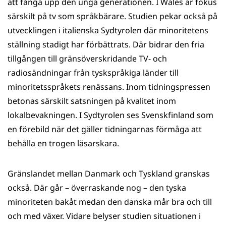
att fånga upp den unga generationen. I Wales är fokus
särskilt på tv som språkbärare. Studien pekar också på
utvecklingen i italienska Sydtyrolen där minoritetens
ställning stadigt har förbättrats. Där bidrar den fria
tillgången till gränsöverskridande TV- och
radiosändningar från tyskspråkiga länder till
minoritetsspråkets renässans. Inom tidningspressen
betonas särskilt satsningen på kvalitet inom
lokalbevakningen. I Sydtyrolen ses Svenskfinland som
en förebild när det gäller tidningarnas förmåga att
behålla en trogen läsarskara.
Gränslandet mellan Danmark och Tyskland granskas
också. Där går – överraskande nog – den tyska
minoriteten bakåt medan den danska mår bra och till
och med växer. Vidare belyser studien situationen i