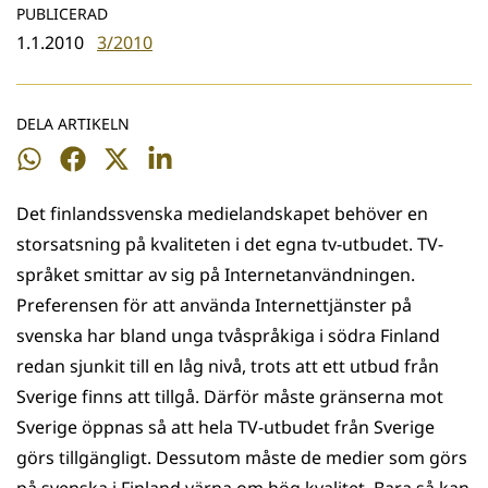
PUBLICERAD
1.1.2010
3/2010
DELA ARTIKELN
Dela
Dela
Dela
Dela
på
på
på
på
Det finlandssvenska medielandskapet behöver en
WhatsApp
Facebook
Twitter
LinkedIn
storsatsning på kvaliteten i det egna tv-utbudet. TV-
språket smittar av sig på Internetanvändningen.
Preferensen för att använda Internettjänster på
svenska har bland unga tvåspråkiga i södra Finland
redan sjunkit till en låg nivå, trots att ett utbud från
Sverige finns att tillgå. Därför måste gränserna mot
Sverige öppnas så att hela TV-utbudet från Sverige
görs tillgängligt. Dessutom måste de medier som görs