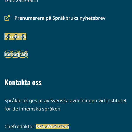
ISSN 2343-0621
Prenumerera på Språkbruks nyhetsbrev
(siirryt
toiseen
Facebook
palveluun)
(siirryt
toiseen
Instagram
palveluun)
(siirryt
toiseen
palveluun)
Kontakta oss
Språkbruk ges ut av Svenska avdelningen vid Institutet
för de inhemska språken.
Chefredaktör
May Wikström