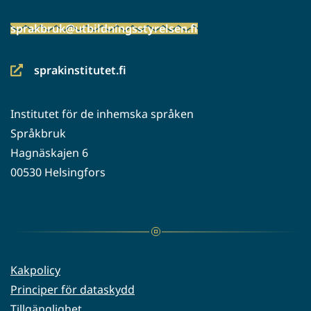
sprakbruk@utbildningsstyrelsen.fi
sprakinstitutet.fi
(siirryt
toiseen
Institutet för de inhemska språken
palveluun)
Språkbruk
Hagnäskajen 6
00530 Helsingfors
Kakpolicy
Principer för dataskydd
Tillgänglighet