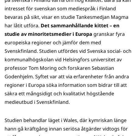
på svenska i Finland värna om hög kvalitet. Bara så kan
intresset för svenskan som mediespråk i Finland
bevaras på sikt, visar en studie Tankesmedjan Magma
har låtit utföra.
Det sammanhållande kittet – en
studie av minoritetsmedier i Europa
granskar fyra
europeiska regioner och jämför dem med
Svenskfinland. Studien utfördes vid Svenska social- och
kommunalhögskolan vid Helsingfors universitet av
professor Tom Moring och forskaren Sebastian
Godenhjelm. Syftet var att via erfarenheter från andra
regioner i Europa söka information som bidrar till att
säkra ett mångsidigt och kvalitativt högstående
medieutbud i Svenskfinland.
Studien behandlar läget i Wales, där kymriskan länge
hann gå kräftgång innan seriösa åtgärder vidtogs för