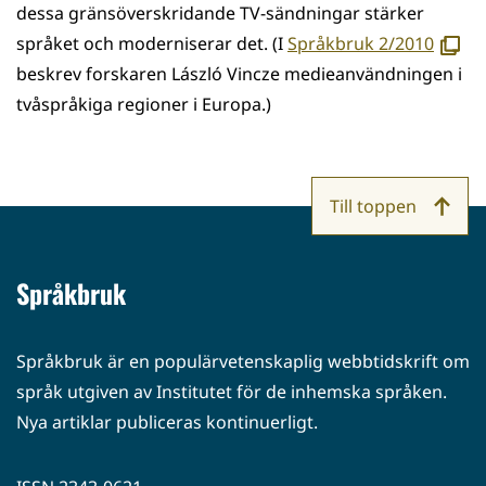
dessa gränsöverskridande TV-sändningar stärker
(avau
språket och moderniserar det. (I
Språkbruk 2/2010
uutee
beskrev forskaren László Vincze medieanvändningen i
ikkun
tvåspråkiga regioner i Europa.)
Till toppen
Språkbruk
Språkbruk är en populärvetenskaplig webbtidskrift om
språk utgiven av Institutet för de inhemska språken.
Nya artiklar publiceras kontinuerligt.