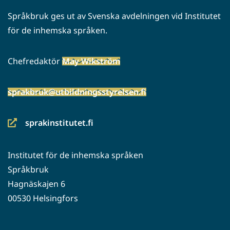
Språkbruk ges ut av Svenska avdelningen vid Institutet
för de inhemska språken.
Chefredaktör
May Wikström
sprakbruk@utbildningsstyrelsen.fi
sprakinstitutet.fi
(siirryt
toiseen
Institutet för de inhemska språken
palveluun)
Språkbruk
Hagnäskajen 6
00530 Helsingfors