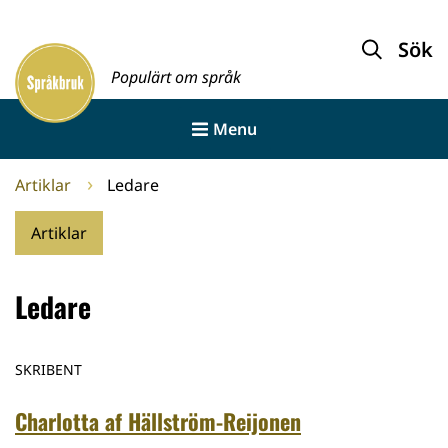
Gå
till
Sök
Framsida
innehållet
Populärt om språk
Menu
Artiklar
Ledare
Artiklar
Ledare
SKRIBENT
Charlotta af Hällström-Reijonen