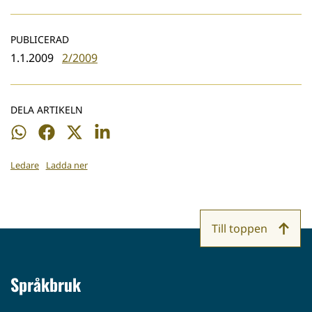
PUBLICERAD
1.1.2009
2/2009
DELA ARTIKELN
Dela
Dela
Dela
Dela
på
på
på
på
Ledare
Ladda ner
WhatsApp
Facebook
Twitter
LinkedIn
Till toppen
Språkbruk