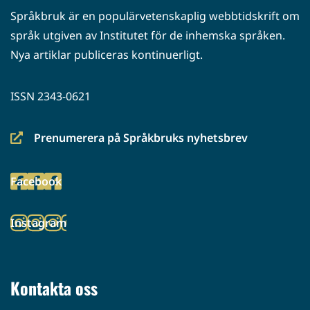
Språkbruk är en populärvetenskaplig webbtidskrift om
språk utgiven av Institutet för de inhemska språken.
Nya artiklar publiceras kontinuerligt.
ISSN 2343-0621
Prenumerera på Språkbruks nyhetsbrev
(siirryt
toiseen
Facebook
palveluun)
(siirryt
toiseen
Instagram
palveluun)
(siirryt
toiseen
palveluun)
Kontakta oss