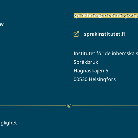
sprakbruk@utbildningsstyr
ev
sprakinstitutet.fi
(siirryt
toiseen
Institutet för de inhemska
palveluun)
Språkbruk
Hagnäskajen 6
00530 Helsingfors
nglighet