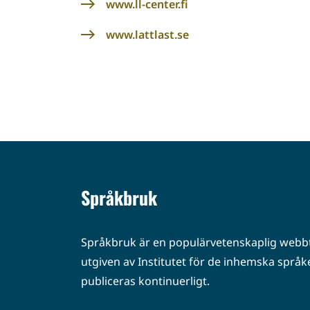
www.ll-center.fi
www.lattlast.se
Språkbruk
Språkbruk är en populärvetenskaplig webbt
utgiven av Institutet för de inhemska språke
publiceras kontinuerligt.