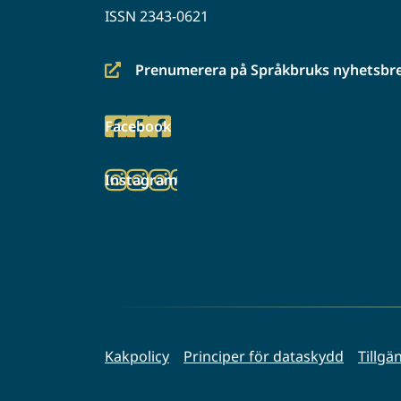
ISSN 2343-0621
Prenumerera på Språkbruks nyhetsbr
(siirryt
toiseen
Facebook
palveluun)
(siirryt
toiseen
Instagram
palveluun)
(siirryt
toiseen
palveluun)
Kakpolicy
Principer för dataskydd
Tillgä