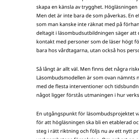
skapa en känsla av trygghet. Högläsningen ka
Men det är inte bara de som påverkas. En ef
som man kanske inte räknat med på förhan
deltagit i läsombudsutbildningen säger att de 
kontakt med personer som de läser högt för.
bara hos vårdtagarna, utan också hos pers
Så långt är allt väl. Men finns det några 
Läsombudsmodellen är som ovan nämnts ny i
med de flesta interventioner och tidsbundna
något ligger förstås utmaningen i hur ver
En utgångspunkt för läsombudsprojektet v
för att högläsningen ska bli en etablerad o
steg i rätt riktning och följs nu av ett nyt