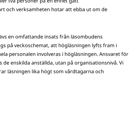
ler två personer på en enhet gått
art och verksamheten hotar att ebba ut om de
rävs en omfattande insats från läsombudens
gs på veckoschemat, att högläsningen lyfts fram i
la personalen involveras i högläsningen. Ansvaret för
 de enskilda anställda, utan på organisationsnivå. Vi
erar läsningen lika högt som vårdtagarna och