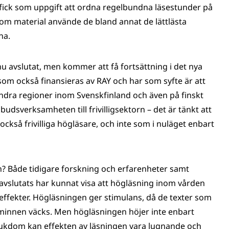
fick som uppgift att ordna regelbundna läsestunder på
som material använde de bland annat de lättlästa
na.
nu avslutat, men kommer att få fortsättning i det nya
som också finansieras av RAY och har som syfte är att
ndra regioner inom Svenskfinland och även på finskt
budsverksamheten till frivilligsektorn – det är tänkt att
kså frivilliga högläsare, och inte som i nuläget enbart
? Både tidigare forskning och erfarenheter samt
avslutats har kunnat visa att högläsning inom vården
a effekter. Högläsningen ger stimulans, då de texter som
tt minnen väcks. Men högläsningen höjer inte enbart
jukdom kan effekten av läsningen vara lugnande och