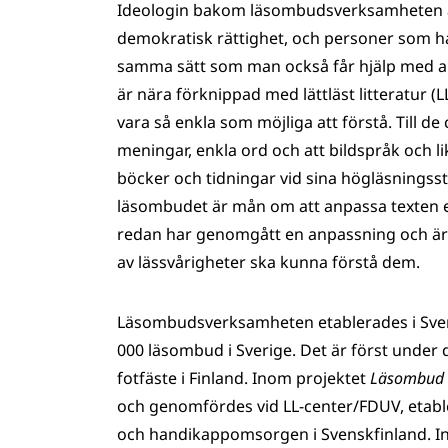
Ideologin bakom läsombudsverksamheten är at
demokratisk rättighet, och personer som ha
samma sätt som man också får hjälp med 
är nära förknippad med lättläst litteratur (L
vara så enkla som möjliga att förstå. Till de
meningar, enkla ord och att bildspråk och l
böcker och tidningar vid sina högläsningss
läsombudet är mån om att anpassa texten eft
redan har genomgått en anpassning och är s
av lässvårigheter ska kunna förstå dem.
Läsombudsverksamheten etablerades i Sverig
000 läsombud i Sverige. Det är först unde
fotfäste i Finland. Inom projektet
Läsombud i
och genomfördes vid LL-center/FDUV, etab
och handikappomsorgen i Svenskfinland. I