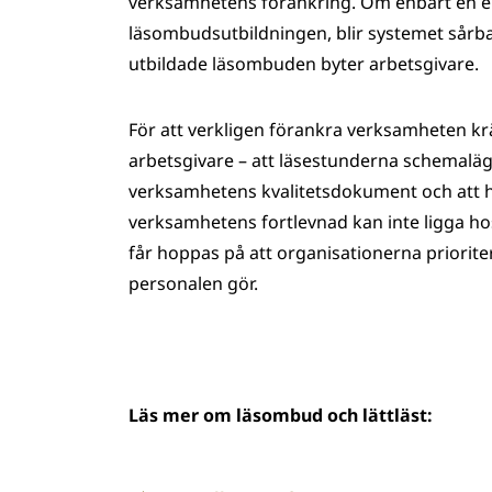
verksamhetens förankring. Om enbart en el
läsombudsutbildningen, blir systemet sårb
utbildade läsombuden byter arbetsgivare.
För att verkligen förankra verksamheten k
arbetsgivare – att läsestunderna schemaläg
verksamhetens kvalitetsdokument och att he
verksamhetens fortlevnad kan inte ligga hos
får hoppas på att organisationerna priorit
personalen gör.
Läs mer om läsombud och lättläst: