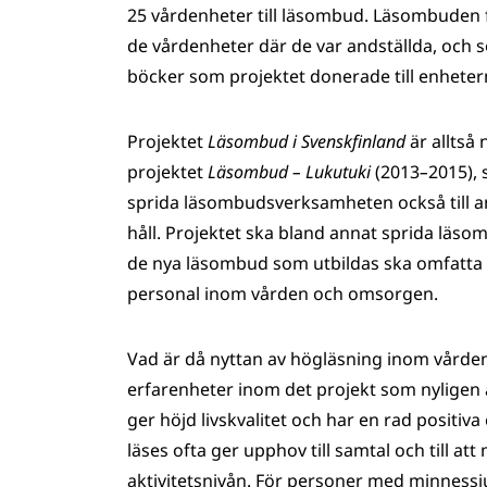
25 vårdenheter till läsombud. Läsombuden 
de vårdenheter där de var andställda, och 
böcker som projektet donerade till enheter
Projektet
Läsombud i Svenskfinland
är alltså 
projektet
Läsombud – Lukutuki
(2013
–
2015), 
sprida läsombudsverksamheten också till a
håll. Projektet ska bland annat sprida läsom
de nya läsombud som utbildas ska omfatta oc
personal inom vården och omsorgen.
Vad är då nyttan av högläsning inom vården
erfarenheter inom det projekt som nyligen 
ger höjd livskvalitet och har en rad positiv
läses ofta ger upphov till samtal och till a
aktivitetsnivån. För personer med minness