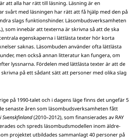
t alla har rätt till läsning. Läsning är en
r svårt med läsningen har rätt att få hjälp med den på
andra slags funktionshinder. Läsombudsverksamheten
L), som innebär att texterna är skrivna så att de ska
 centrala egenskaperna i lättlästa texter hör korta
iknelser saknas. Läsombuden använder ofta lättlästa
tunder, men också annan litteratur kan fungera, om
er lyssnarna. Fördelen med lättlästa texter är att de
krivna på ett sådant sätt att personer med olika slag
e på 1990-talet och i dagens läge finns det ungefär 5
r de senaste åren som läsombudsverksamheten fått
 Svenskfinland
(2010
–
2012), som finansierades av RAY
lerades och spreds läsombudsmodellen inom äldre-
nom projektet utbildades sammanlagt 40 personer på