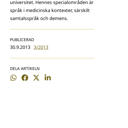
universitet. Hennes specialområden är
språk i medicinska kontexter, särskilt
samtalsspråk och demens.
PUBLICERAD
30.9.2013
3/2013
DELA ARTIKELN
Dela
Dela
Dela
Dela
på
på
på
på
WhatsApp
Facebook
Twitter
LinkedIn