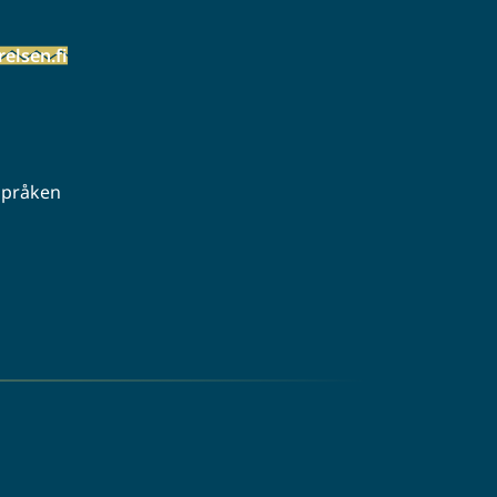
elsen.fi
 språken