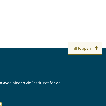
Till toppen
 avdelningen vid Institutet för de
öm