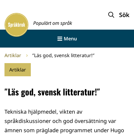
Gå
till
Sök
Framsida
innehållet
Populärt om språk
Menu
Artiklar
″Läs god, svensk litteratur!″
Artiklar
″Läs god, svensk litteratur!″
Tekniska hjälpmedel, vikten av
språkdiskussioner och god översättning var
ämnen som präglade programmet under Hugo