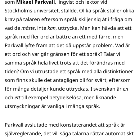
som
Mikael Parkvall
, lingvist och lektor vid
Stockholms universitet, ställde. Olika språk ställer olika
krav på talaren eftersom språk skiljer sig åt i fråga om
vad de
måste
, inte
kan
, uttrycka. Man kan hävda att ett
språk med fler ord är bättre än ett med färre, men
Parkvall lyfte fram att det då uppstår problem. Vad är
ett ord och var går gränsen för ett språk? Talar vi
samma språk hela livet trots att det förändras med
tiden? Om vi utrustade ett språk med alla distinktioner
som finns skulle det antagligen bli för svårt, eftersom
för många detaljer kunde uttryckas. I svenskan är
en
och
ett
till exempel betydelselösa, men liknande
utsmyckningar är vanliga i många språk.
Parkvall avslutade med konstaterandet att språk är
självreglerande, det vill säga talarna rättar automatiskt