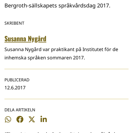
Bergroth-sällskapets språkvårdsdag 2017.
SKRIBENT
Susanna Nygård
Susanna Nygård var praktikant på Institutet för de
inhemska språken sommaren 2017.
PUBLICERAD
12.6.2017
DELA ARTIKELN
Dela
Dela
Dela
Dela
på
på
på
på