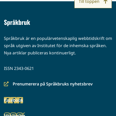
Till toppen
Språkbruk
Språkbruk är en populärvetenskaplig webbtidskrift om
språk utgiven av Institutet för de inhemska språken.
Nya artiklar publiceras kontinuerligt.
ISSN 2343-0621
Prenumerera på Språkbruks nyhetsbrev
(siirryt
toiseen
Facebook
palveluun)
(siirryt
toiseen
Instagram