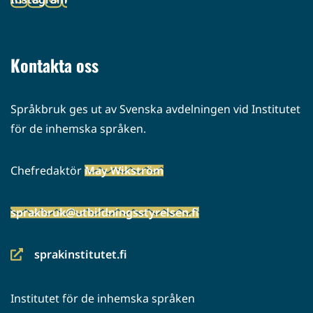
palveluun)
(siirryt
toiseen
palveluun)
Kontakta oss
Språkbruk ges ut av Svenska avdelningen vid Institutet
för de inhemska språken.
Chefredaktör
May Wikström
sprakbruk@utbildningsstyrelsen.fi
sprakinstitutet.fi
(siirryt
toiseen
Institutet för de inhemska språken
palveluun)