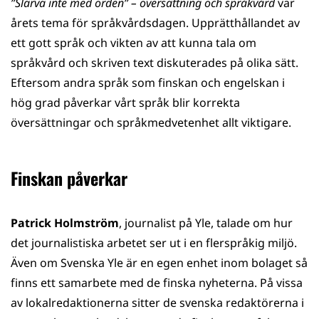
”Slarva inte med orden” – översättning och språkvård
var
WhatsApp
Facebook
Twitter
LinkedIn
årets tema för språkvårdsdagen. Upprätthållandet av
ett gott språk och vikten av att kunna tala om
språkvård och skriven text diskuterades på olika sätt.
Eftersom andra språk som finskan och engelskan i
hög grad påverkar vårt språk blir korrekta
översättningar och språkmedvetenhet allt viktigare.
Finskan påverkar
Patrick Holmström
, journalist på Yle, talade om hur
det journalistiska arbetet ser ut i en flerspråkig miljö.
Även om Svenska Yle är en egen enhet inom bolaget så
finns ett samarbete med de finska nyheterna. På vissa
av lokalredaktionerna sitter de svenska redaktörerna i