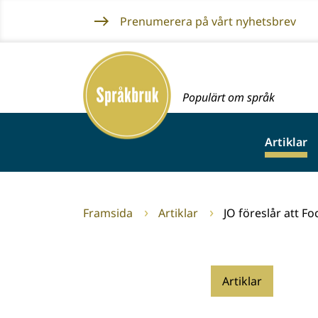
Gå
Prenumerera på vårt nyhetsbrev
till
innehållet
Framsida
Populärt om språk
Artiklar
Framsida
Artiklar
JO föreslår att F
Artiklar