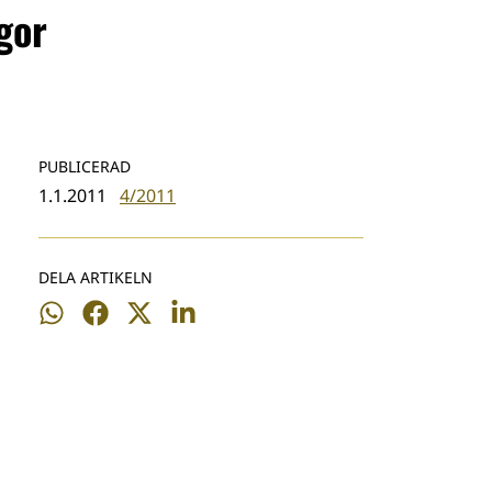
gor
PUBLICERAD
1.1.2011
4/2011
DELA ARTIKELN
Dela
Dela
Dela
Dela
på
på
på
på
WhatsApp
Facebook
Twitter
LinkedIn