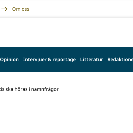
Om oss
Opinion
Intervjuer & reportage
Litteratur
Redaktione
ocis ska höras i namnfrågor