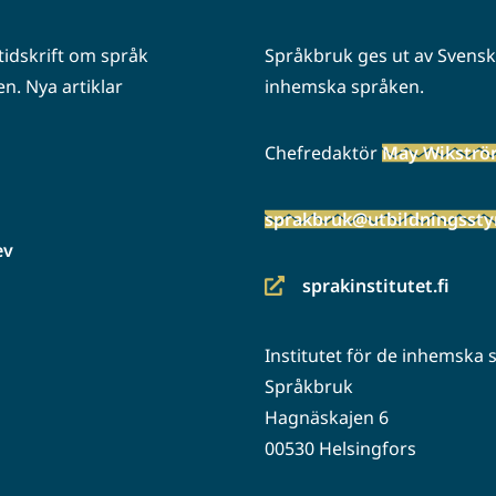
idskrift om språk
Språkbruk ges ut av Svenska
n. Nya artiklar
inhemska språken.
Chefredaktör
May Wikstr
sprakbruk@utbildningsstyr
ev
sprakinstitutet.fi
(siirryt
toiseen
Institutet för de inhemska
palveluun)
Språkbruk
Hagnäskajen 6
00530 Helsingfors