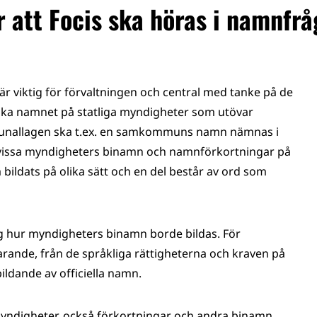
r att Focis ska höras i namnfrå
är viktig för förvaltningen och central med tanke på de
 ska namnet på statliga myndigheter som utövar
ommunallagen ska t.ex. en samkommuns namn nämnas i
 vissa myndigheters binamn och namnförkortningar på
bildats på olika sätt och en del består av ord som
sig hur myndigheters binamn borde bildas. För
arande, från de språkliga rättigheterna och kraven på
ildande av officiella namn.
myndigheter, också förkortningar och andra binamn,