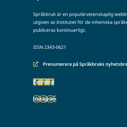
Språkbruk är en populärvetenskaplig webbt
utgiven av Institutet för de inhemska språke
publiceras kontinuerligt.
ISSN 2343-0621
Prenumerera på Språkbruks nyhetsbr
(siirryt
toiseen
Facebook
palveluun)
(siirryt
toiseen
Instagram
palveluun)
(siirryt
toiseen
palveluun)