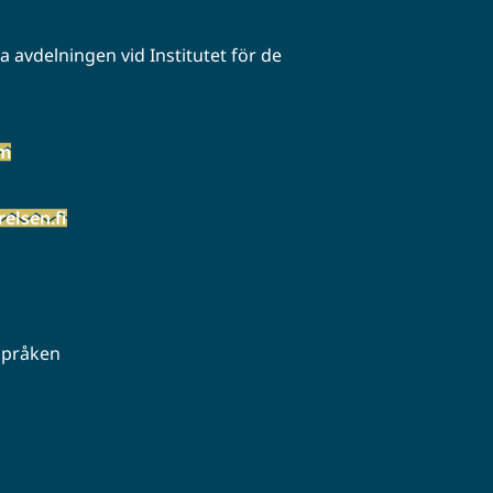
 avdelningen vid Institutet för de
öm
elsen.fi
 språken