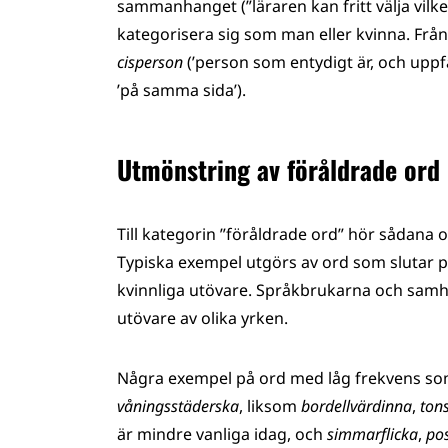
sammanhanget (”läraren kan fritt välja vilke
kategorisera sig som man eller kvinna. Fr
cisperson
(’person som entydigt är, och uppfa
’på samma sida’).
Utmönstring av föråldrade ord
Till kategorin ”föråldrade ord” hör sådana 
Typiska exempel utgörs av ord som slutar 
kvinnliga utövare. Språkbrukarna och samhä
utövare av olika yrken.
Några exempel på ord med låg frekvens som 
våningsstäderska
, liksom
bordellvärdinna
,
ton
är mindre vanliga idag, och
simmarflicka
,
pos