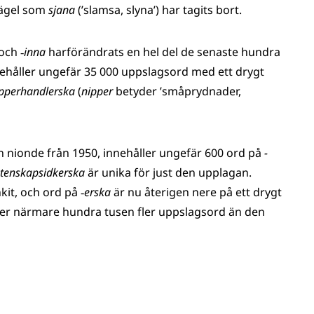
rägel som
sjana
(’slamsa, slyna’) har tagits bort.
och
‑inna
harförändrats en hel del de senaste hundra
nehåller ungefär 35 000 uppslagsord med ett drygt
pperhandlerska
(
nipper
betyder ’småprydnader,
n nionde från 1950, innehåller ungefär 600 ord på
-
etenskapsidkerska
är unika för just den upplagan.
nkit, och ord på
‑erska
är nu återigen nere på ett drygt
ller närmare hundra tusen fler uppslagsord än den