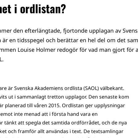
et i ordlistan?
mer den efterlängtade, fjortonde upplagan av Sven
n är en tidsspegel och berättar en hel del om det samhä
men Louise Holmer redogör för vad man gjort för a
L.
e är Svenska Akademiens ordlista (SAOL) välbekant.
vits ut i sammanlagt tretton upplagor. Den senaste kom
r planerad till våren 2015. Ordlistan ger upplysningar
emot inte menad att i första hand vara en
r tänkt att spegla det samtida ordförrådet, och de nya
et och framför allt användas i text. De textsamlingar