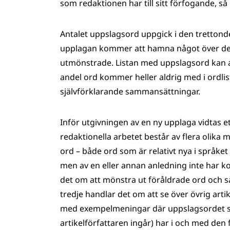
som redaktionen har till sitt förfogande, så 
Antalet uppslagsord uppgick i den trettonde
upplagan kommer att hamna något över det
utmönstrade. Listan med uppslagsord kan ald
andel ord kommer heller aldrig med i ordlist
självförklarande sammansättningar.
Inför utgivningen av en ny upplaga vidtas et
redaktionella arbetet består av flera olika 
ord – både ord som är relativt nya i språket
men av en eller annan anledning inte har k
det om att mönstra ut föråldrade ord och s
tredje handlar det om att se över övrig art
med exempelmeningar där uppslagsordet står
artikelförfattaren ingår) har i och med den