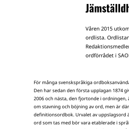
Jämställdh
Våren 2015 utkom
ordlista. Ordlista
Redaktionsmedlem
ordförrådet i SAO
För många svenskspråkiga ordboksanvändar
Den har sedan den första upplagan 1874 gi
2006 och nästa, den fjortonde i ordningen, ä
om stavning och böjning av ord, men är där
definitionsordbok. Urvalet av uppslagsord ä
ord som tas med bör vara etablerade i språk