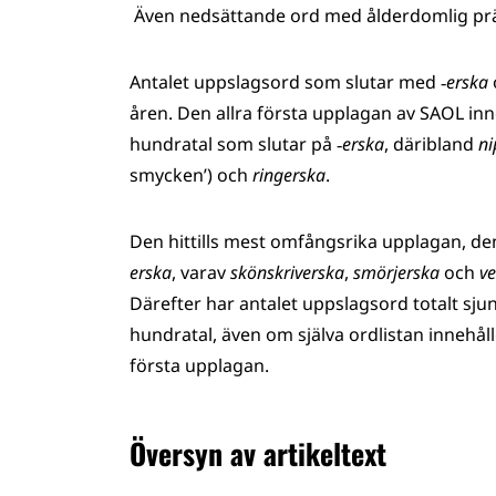
Även nedsättande ord med ålderdomlig p
Antalet uppslagsord som slutar med
‑erska
åren. Den allra första upplagan av SAOL in
hundratal som slutar på
‑erska
, däribland
ni
smycken’) och
ringerska
.
Den hittills mest omfångsrika upplagan, de
erska
, varav
skönskriverska
,
smörjerska
och
v
Därefter har antalet uppslagsord totalt sju
hundratal, även om själva ordlistan innehå
första upplagan.
Översyn av artikeltext