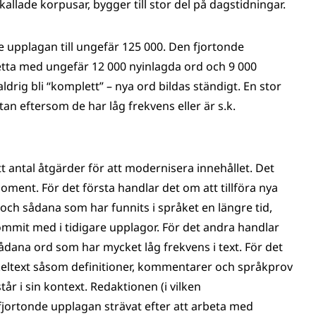
kallade korpusar, bygger till stor del på dagstidningar.
 upplagan till ungefär 125 000. Den fjortonde
ta med ungefär 12 000 nyinlagda ord och 9 000
rig bli “komplett” – nya ord bildas ständigt. En stor
an eftersom de har låg frekvens eller är s.k.
t antal åtgärder för att modernisera innehållet. Det
moment. För det första handlar det om att tillföra nya
 och sådana som har funnits i språket en längre tid,
ommit med i tidigare upplagor. För det andra handlar
ådana ord som har mycket låg frekvens i text. För det
ikeltext såsom definitioner, kommentarer och språkprov
 i sin kontext. Redaktionen (i vilken
 fjortonde upplagan strävat efter att arbeta med