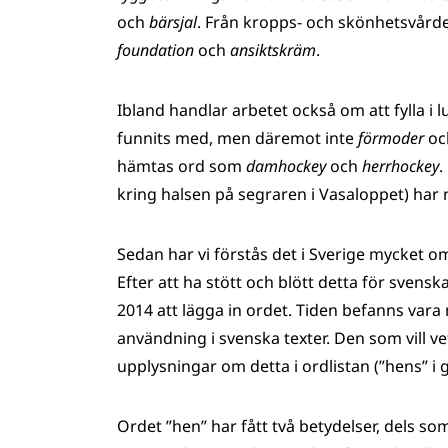
och
bärsjal
. Från kropps- och skönhetsvår
foundation
och
ansiktskräm
.
Ibland handlar arbetet också om att fylla i 
funnits med, men däremot inte
förmoder
oc
hämtas ord som
damhockey
och
herrhockey
.
kring halsen på segraren i Vasaloppet) har 
Sedan har vi förstås det i Sverige myck
Efter att ha stött och blött detta för sven
2014 att lägga in ordet. Tiden befanns vara
användning i svenska texter. Den som vill ve
upplysningar om detta i ordlistan (”hens” i g
Ordet ”hen” har fått två betydelser, dels 