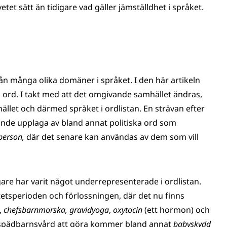
et sätt än tidigare vad gäller jämställdhet i språket.
n många olika domäner i språket. I den här artikeln
 ord. I takt med att det omgivande samhället ändras,
llet och därmed språket i ordlistan. En strävan efter
ande upplaga av bland annat politiska ord som
sperson,
där det senare kan användas av dem som vill
are har varit något underrepresenterade i ordlistan.
etsperioden och förlossningen, där det nu finns
,
chefsbarnmorska, gravidyoga
,
oxytocin
(ett hormon) och
spädbarnsvård att göra kommer bland annat
babyskydd