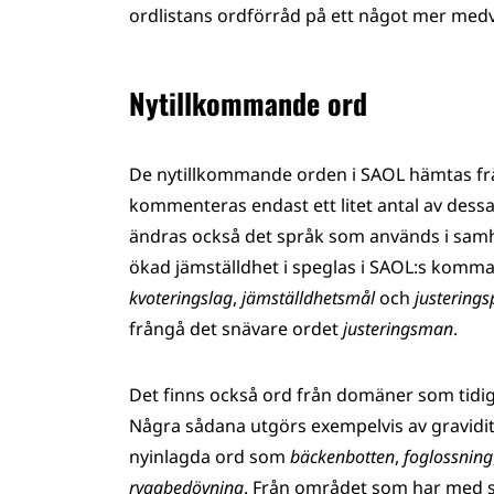
ordlistans ordförråd på ett något mer medvet
Nytillkommande ord
De nytillkommande orden i SAOL hämtas frå
kommenteras endast ett litet antal av dessa
ändras också det språk som används i samhä
ökad jämställdhet i speglas i SAOL:s komm
kvoteringslag
,
jämställdhetsmål
och
justering
frångå det snävare ordet
justeringsman
.
Det finns också ord från domäner som tidig
Några sådana utgörs exempelvis av gravidit
nyinlagda ord som
bäckenbotten
,
foglossning
ryggbedövning
. Från området som har med 