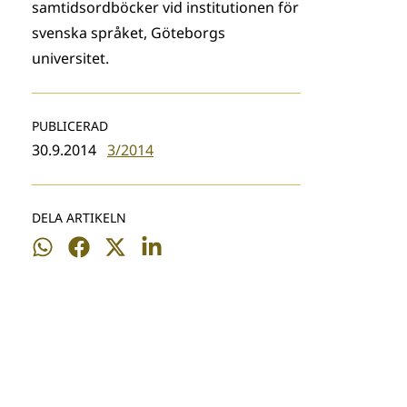
samtidsordböcker vid institutionen för
svenska språket, Göteborgs
universitet.
PUBLICERAD
30.9.2014
3/2014
DELA ARTIKELN
Dela
Dela
Dela
Dela
på
på
på
på
WhatsApp
Facebook
Twitter
LinkedIn