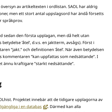
versyn av artikeltexten i ordlistan. SAOL har aldrig
ioner, men ett stort antal uppslagsord har ändå försetts
r språkprov.
ed sedan den första upplagan, men då helt utan
betydelse ’åtel’, d.v.s. en jaktterm, avsågs). Först i
n ”jakt.” och definitionen ’åtel’. När även betydelsen
des kommentaren ”kan uppfattas som nedsättande”. I
t ännu kraftigare ”starkt nedsättande”.
g
Lhist. Projektet innebär att de tidigare upplagorna av
(avautuu
illgängliga i en databas
. Därmed kan alla