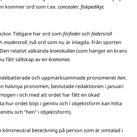
den kommer ord som t.ex.
concealer
,
fiskpedikyr,
luckor. Tidigare har ord som
förfader
och
fadersroll
h
modersroll
, två ord som nu är inlagda. Från sporten
 Den relativt välkända
kranskullan
(som hänger en krans
nu fått sällskap av en
kransmas
.
et omdebatterade och uppmärksammade pronomenet
hen
.
skan halvnya pronomen, beslutade redaktionen i januari
 mogen i och med att ordet har fått en ökad
ta hur ordet böjs i genitiv och i objektsform kan hitta
enitiv och ”hen” i objektsform).
som könsneutral beteckning på person som är omtalad i