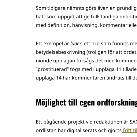
Som tidigare nämnts görs även en grundlig ö
haft som uppgift att ge fullständiga definit
med definition, hänvisning, kommentar elle
Ett exempel är
luder
, ett ord som funnits m
betydelsebeskrivning (troligen för att ordets 
nionde upplagan försågs det med kommentare
”prostituerad” togs med i upplaga 11 tilla
upplaga 14 har kommentaren ändrats till de
Möjlighet till egen ordforsknin
Ett pågående projekt vid redaktionen är SAO
ordlistan har digitaliserats och gjorts
fritt t