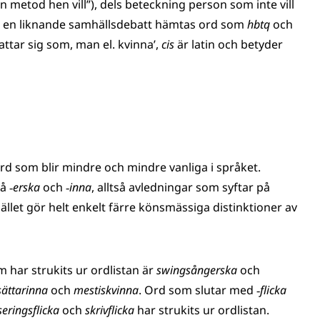
n metod hen vill”), dels beteckning person som inte vill
ån en liknande samhällsdebatt hämtas ord som
hbtq
och
ttar sig som, man el. kvinna’,
cis
är latin och betyder
ord som blir mindre och mindre vanliga i språket.
på
‑erska
och
‑inna
, alltså avledningar som syftar på
llet gör helt enkelt färre könsmässiga distinktioner av
har strukits ur ordlistan är
swingsångerska
och
sättarinna
och
mestiskvinna
. Ord som slutar med
‑flicka
eringsflicka
och
skrivflicka
har strukits ur ordlistan.