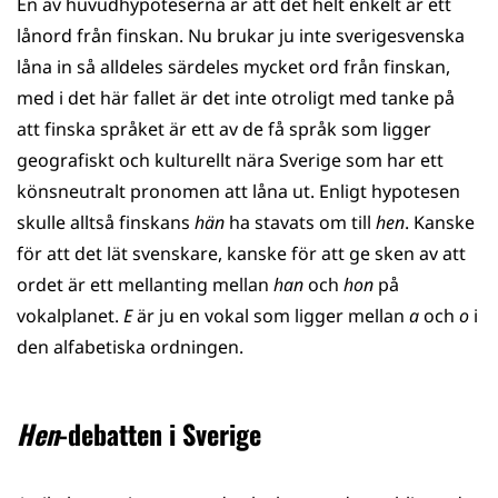
En av huvudhypoteserna är att det helt enkelt är ett
lånord från finskan. Nu brukar ju inte sverigesvenska
låna in så alldeles särdeles mycket ord från finskan,
med i det här fallet är det inte otroligt med tanke på
att finska språket är ett av de få språk som ligger
geografiskt och kulturellt nära Sverige som har ett
könsneutralt pronomen att låna ut. Enligt hypotesen
skulle alltså finskans
hän
ha stavats om till
hen
. Kanske
för att det lät svenskare, kanske för att ge sken av att
ordet är ett mellanting mellan
han
och
hon
på
vokalplanet.
E
är ju en vokal som ligger mellan
a
och
o
i
den alfabetiska ordningen.
Hen
-debatten i Sverige