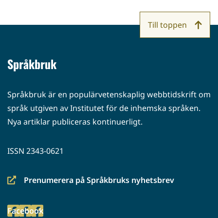
Till toppen
Språkbruk
Språkbruk är en populärvetenskaplig webbtidskrift om
språk utgiven av Institutet för de inhemska språken.
Nya artiklar publiceras kontinuerligt.
ISSN 2343-0621
Prenumerera på Språkbruks nyhetsbrev
(siirryt
toiseen
Facebook
palveluun)
(siirryt