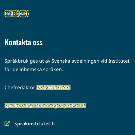
toiseen
Instagram
palveluun)
(siirryt
toiseen
palveluun)
Kontakta oss
Språkbruk ges ut av Svenska avdelningen vid Institutet
för de inhemska språken.
Chefredaktör
May Wikström
sprakbruk@utbildningsstyrelsen.fi
sprakinstitutet.fi
(siirryt