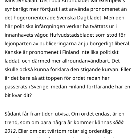
vänsterskalan. Det röda Aftonbladet var exempelvis
synbarligt mer förtjust i att använda pronomenet än
det högerorienterade Svenska Dagbladet. Men den
här politiska infärgningen verkar ha tvättats ur i
innanhavets vågor. Hufvudstadsbladet som stod för
lejonparten av publiceringarna är ju borgerligt liberal.
Kanske är pronomenet i Finland inte lika politiskt
laddat, och därmed mer allroundanvändbart. Det
skulle också kunna förklara den stigande kurvan. Eller
är det bara så att toppen för ordet redan har
passerats i Sverige, medan Finland fortfarande har en
bit kvar dit?
Sådant får framtiden utvisa. Om ordet endast är en
trend, som om bara några år kommer kännas
sååå
2012
. Eller om det tvärtom rotar sig ordentligt i