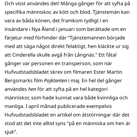
Och visst användes det! Många gånger för att syfta på
specifika människor, av kött och blod. Tjänstemän kan
vara av båda könen, det framkom tydligt i en
insändare i Nya Åland i januari som berättade om en
färjetur med förhinder där “Tjänstemannen började
med att säga något direkt felaktigt, hen kläckte ur sig
att Cinderella skulle avgå från Långnäs.” Ett fåtal
gånger var personen en transperson, som när
Hufvudstadsbladet skrev om filmaren Ester Martin
Bergsmarks film
Pojktanten
i maj. En hel del gånger
användes
hen
för att syfta på en hel kategori
människor, som hade kunnat vara både kvinnliga och
manliga. I april månad publicerade exempelvis
Hufvudstadsbladet en artikel om ätstörningar där det
stod att det inte alltid syns ”på en människa om hen är
sjuk”.