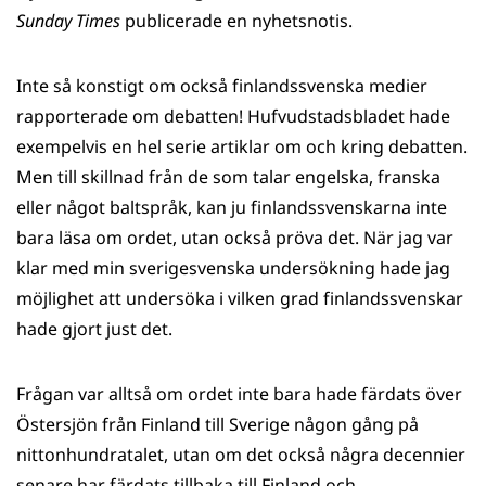
Sunday Times
publicerade en nyhetsnotis.
Inte så konstigt om också finlandssvenska medier
rapporterade om debatten! Hufvudstadsbladet hade
exempelvis en hel serie artiklar om och kring debatten.
Men till skillnad från de som talar engelska, franska
eller något baltspråk, kan ju finlandssvenskarna inte
bara läsa om ordet, utan också pröva det. När jag var
klar med min sverigesvenska undersökning hade jag
möjlighet att undersöka i vilken grad finlandssvenskar
hade gjort just det.
Frågan var alltså om ordet inte bara hade färdats över
Östersjön från Finland till Sverige någon gång på
nittonhundratalet, utan om det också några decennier
senare har färdats tillbaka till Finland och