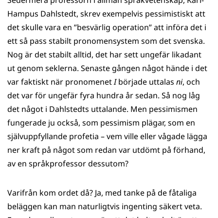
Sedermera professorn i allmän språkvetenskap, Karl-
Hampus Dahlstedt, skrev exempelvis pessimistiskt att
det skulle vara en ”besvärlig operation” att införa det i
ett så pass stabilt pronomensystem som det svenska.
Nog är det stabilt alltid, det har sett ungefär likadant
ut genom seklerna. Senaste gången något hände i det
var faktiskt när pronomenet
I
började uttalas
ni
, och
det var för ungefär fyra hundra år sedan. Så nog låg
det något i Dahlstedts uttalande. Men pessimismen
fungerade ju också, som pessimism plägar, som en
självuppfyllande profetia – vem ville eller vågade lägga
ner kraft på något som redan var utdömt på förhand,
av en språkprofessor dessutom?
Varifrån kom ordet då? Ja, med tanke på de fåtaliga
beläggen kan man naturligtvis ingenting säkert veta.