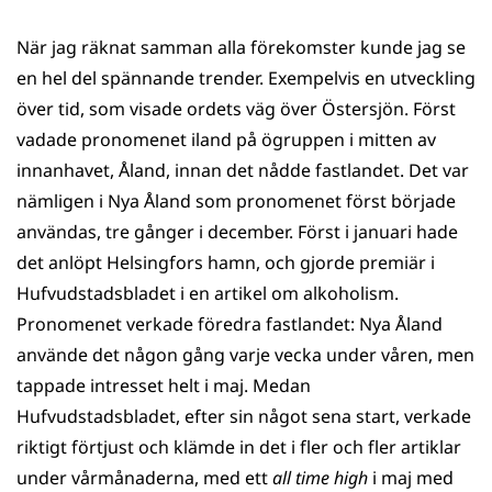
När jag räknat samman alla förekomster kunde jag se
en hel del spännande trender. Exempelvis en utveckling
över tid, som visade ordets väg över Östersjön. Först
vadade pronomenet iland på ögruppen i mitten av
innanhavet, Åland, innan det nådde fastlandet. Det var
nämligen i Nya Åland som pronomenet först började
användas, tre gånger i december. Först i januari hade
det anlöpt Helsingfors hamn, och gjorde premiär i
Hufvudstadsbladet i en artikel om alkoholism.
Pronomenet verkade föredra fastlandet: Nya Åland
använde det någon gång varje vecka under våren, men
tappade intresset helt i maj. Medan
Hufvudstadsbladet, efter sin något sena start, verkade
riktigt förtjust och klämde in det i fler och fler artiklar
under vårmånaderna, med ett
all time high
i maj med