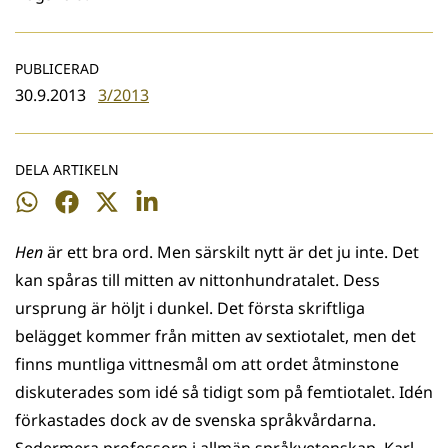
PUBLICERAD
30.9.2013
3/2013
DELA ARTIKELN
Dela
Dela
Dela
Dela
på
på
på
på
Hen
är ett bra ord. Men särskilt nytt är det ju inte. Det
WhatsApp
Facebook
Twitter
LinkedIn
kan spåras till mitten av nittonhundratalet. Dess
ursprung är höljt i dunkel. Det första skriftliga
belägget kommer från mitten av sextiotalet, men det
finns muntliga vittnesmål om att ordet åtminstone
diskuterades som idé så tidigt som på femtiotalet. Idén
förkastades dock av de svenska språkvårdarna.