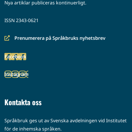
Nya artiklar publiceras kontinuerligt.
ISSN 2343-0621
Prenumerera på Språkbruks nyhetsbrev
(siirryt
toiseen
Facebook
palveluun)
(siirryt
toiseen
Instagram
palveluun)
(siirryt
toiseen
palveluun)
Kontakta oss
Språkbruk ges ut av Svenska avdelningen vid Institutet
för de inhemska språken.