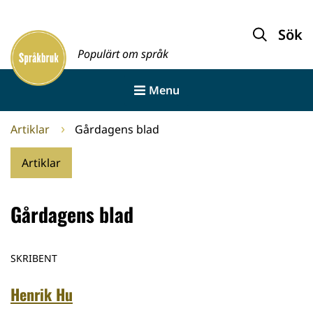
Gå
till
Sök
Framsida
innehållet
Populärt om språk
Menu
Artiklar
Gårdagens blad
Artiklar
Gårdagens blad
SKRIBENT
Henrik Hu