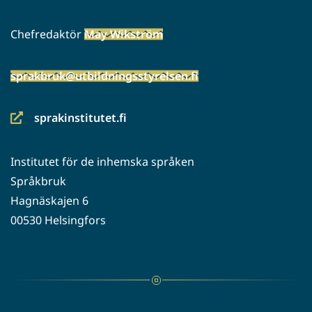
Chefredaktör
May Wikström
sprakbruk@utbildningsstyrelsen.fi
sprakinstitutet.fi
(siirryt
toiseen
Institutet för de inhemska språken
palveluun)
Språkbruk
Hagnäskajen 6
00530 Helsingfors