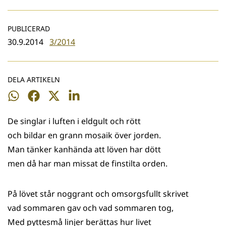
PUBLICERAD
30.9.2014
3/2014
DELA ARTIKELN
Dela
Dela
Dela
Dela
på
på
på
på
De singlar i luften i eldgult och rött
WhatsApp
Facebook
Twitter
LinkedIn
och bildar en grann mosaik över jorden.
Man tänker kanhända att löven har dött
men då har man missat de finstilta orden.
På lövet står noggrant och omsorgsfullt skrivet
vad sommaren gav och vad sommaren tog,
Med pyttesmå linjer berättas hur livet