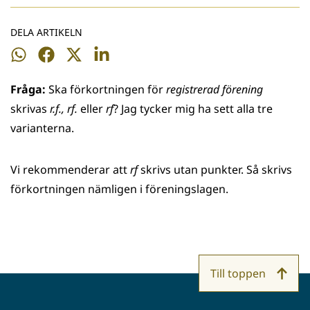
DELA ARTIKELN
Dela
Dela
Dela
Dela
på
på
på
på
Fråga:
Ska förkortningen för
registrerad förening
WhatsApp
Facebook
Twitter
LinkedIn
skrivas
r.f., rf.
eller
rf
? Jag tycker mig ha sett alla tre
varianterna.
Vi rekommenderar att
rf
skrivs utan punkter. Så skrivs
förkortningen nämligen i föreningslagen.
Till toppen