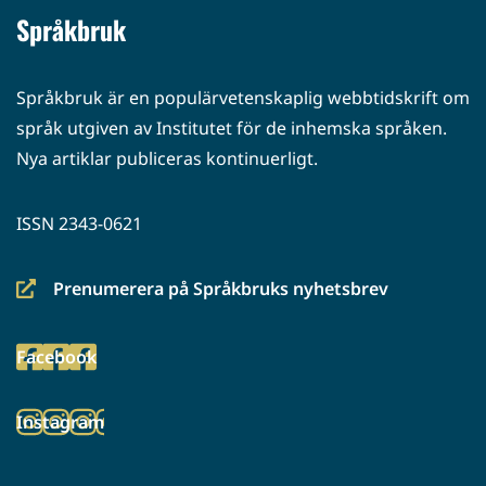
Språkbruk
Språkbruk är en populärvetenskaplig webbtidskrift om
språk utgiven av Institutet för de inhemska språken.
Nya artiklar publiceras kontinuerligt.
ISSN 2343-0621
Prenumerera på Språkbruks nyhetsbrev
(siirryt
toiseen
Facebook
palveluun)
(siirryt
toiseen
Instagram
palveluun)
(siirryt
toiseen