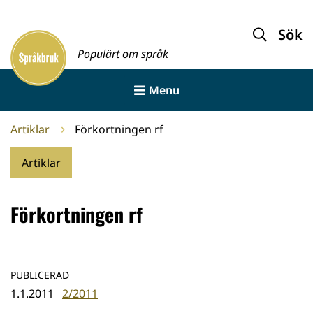
Gå
till
Sök
Framsida
innehållet
Populärt om språk
Menu
Artiklar
Förkortningen rf
Artiklar
Förkortningen rf
PUBLICERAD
1.1.2011
2/2011