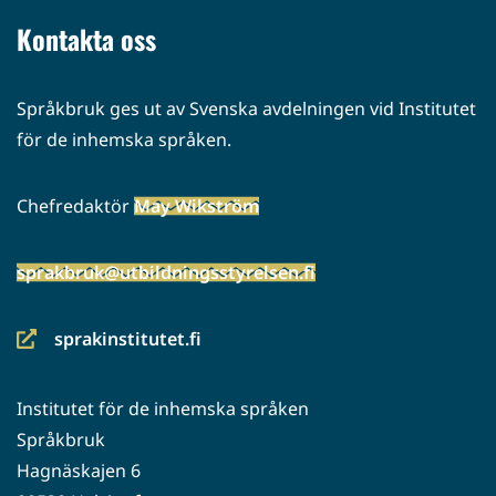
palveluun)
Kontakta oss
Språkbruk ges ut av Svenska avdelningen vid Institutet
för de inhemska språken.
Chefredaktör
May Wikström
sprakbruk@utbildningsstyrelsen.fi
sprakinstitutet.fi
(siirryt
toiseen
Institutet för de inhemska språken
palveluun)
Språkbruk
Hagnäskajen 6