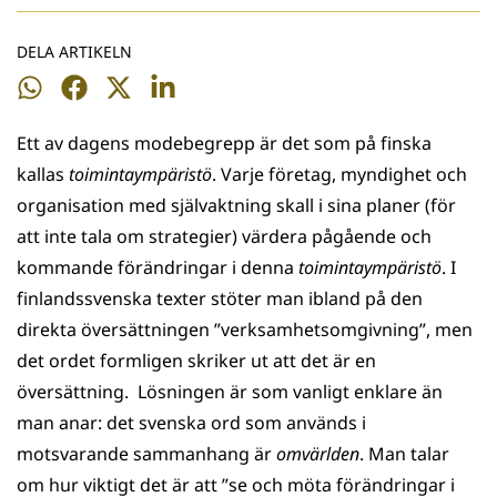
DELA ARTIKELN
Dela
Dela
Dela
Dela
på
på
på
på
Ett av dagens modebegrepp är det som på finska
WhatsApp
Facebook
Twitter
LinkedIn
kallas
toimintaympäristö
. Varje företag, myndighet och
organisation med självaktning skall i sina planer (för
att inte tala om strategier) värdera pågående och
kommande förändringar i denna
toimintaympäristö
. I
finlandssvenska texter stöter man ibland på den
direkta översättningen ”verksamhetsomgivning”, men
det ordet formligen skriker ut att det är en
översättning. Lösningen är som vanligt enklare än
man anar: det svenska ord som används i
motsvarande sammanhang är
omvärlden
. Man talar
om hur viktigt det är att ”se och möta förändringar i