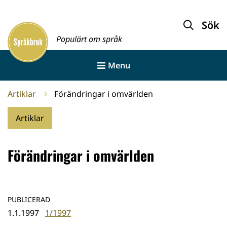
Gå
till
Sök
Framsida
innehållet
Populärt om språk
Menu
Artiklar
Förändringar i omvärlden
Artiklar
Förändringar i omvärlden
PUBLICERAD
1.1.1997
1/1997