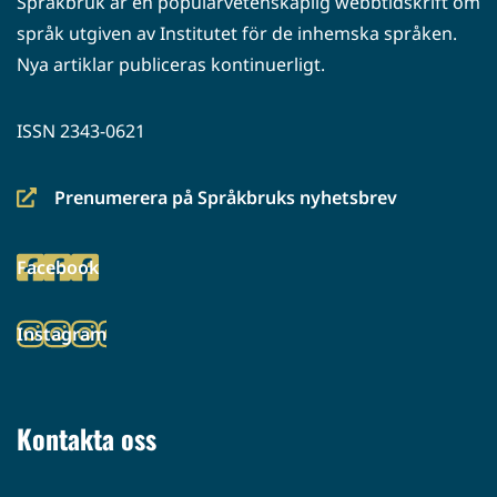
Språkbruk är en populärvetenskaplig webbtidskrift om
språk utgiven av Institutet för de inhemska språken.
Nya artiklar publiceras kontinuerligt.
ISSN 2343-0621
Prenumerera på Språkbruks nyhetsbrev
(siirryt
toiseen
Facebook
palveluun)
(siirryt
toiseen
Instagram
palveluun)
(siirryt
toiseen
palveluun)
Kontakta oss