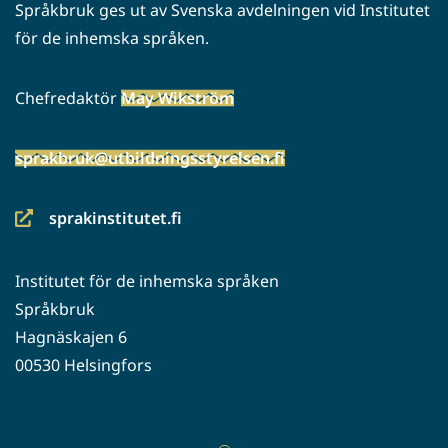
Språkbruk ges ut av Svenska avdelningen vid Institutet
för de inhemska språken.
Chefredaktör
May Wikström
sprakbruk@utbildningsstyrelsen.fi
sprakinstitutet.fi
(siirryt
toiseen
Institutet för de inhemska språken
palveluun)
Språkbruk
Hagnäskajen 6
00530 Helsingfors