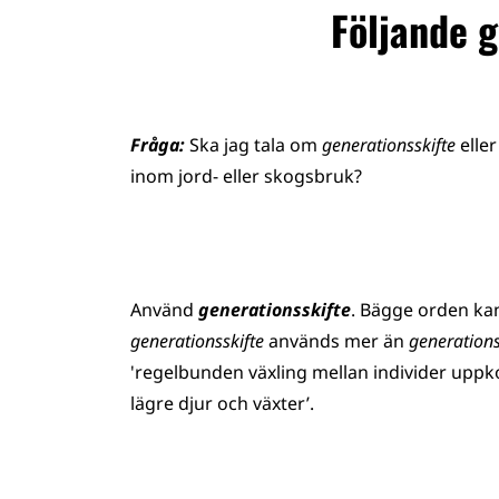
Följande 
Fråga:
Ska jag tala om
generationsskifte
elle
inom jord- eller skogsbruk?
Använd
generationsskifte
. Bägge orden kan
generationsskifte
används mer än
generation
'regelbunden växling mellan individer upp
lägre djur och växter’.