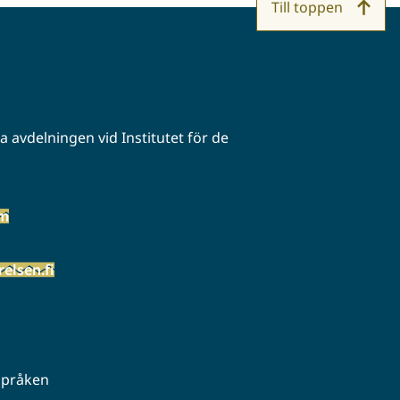
Till toppen
 avdelningen vid Institutet för de
öm
elsen.fi
 språken