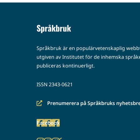
Språkbruk
Språkbruk är en populärvetenskaplig webbt
utgiven av Institutet för de inhemska språke
publiceras kontinuerligt.
ISSN 2343-0621
Prenumerera på Språkbruks nyhetsbr
(siirryt
toiseen
Facebook
palveluun)
(siirryt
toiseen