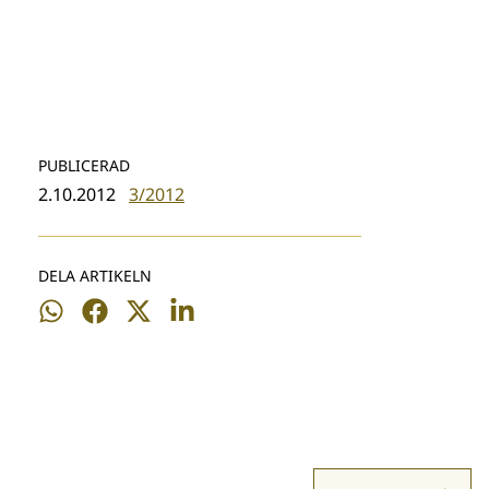
PUBLICERAD
2.10.2012
3/2012
DELA ARTIKELN
Dela
Dela
Dela
Dela
på
på
på
på
WhatsApp
Facebook
Twitter
LinkedIn