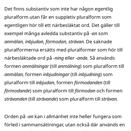
Det finns substantiv som inte har någon egentlig
pluralform utan får en suppletiv pluralform som
egentligen hör till ett närbesläktat ord. Det gäller till
exempel många avledda substantiv på
-an
som
anmälan, inbjudan, förmodan, strävan.
De saknade
pluralformerna ersätts med pluralformer som hör till
närbesläktade ord på
-ning
eller
-ande.
Så används
formen
anmälningar
(till
anmälning
) som pluralform till
anmälan,
formen
inbjudningar
(till
inbjudning
) som
pluralform till
inbjudan,
formen
förmodanden
(till
förmodande
) som pluralform till
förmodan
och formen
strävanden
(till
strävande
)
som pluralform till
strävan.
Orden på
-an
kan i allmänhet inte heller fungera som
förled i sammansättningar, utan också där används en