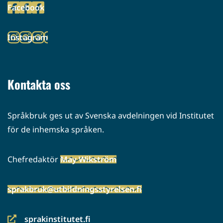
Facebook
palveluun)
(siirryt
toiseen
Instagram
palveluun)
(siirryt
toiseen
palveluun)
Kontakta oss
Språkbruk ges ut av Svenska avdelningen vid Institutet
för de inhemska språken.
Chefredaktör
May Wikström
sprakbruk@utbildningsstyrelsen.fi
sprakinstitutet.fi