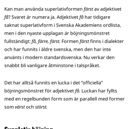
på
på
på
på
Kan man använda superlativformen
färst
av adjektivet
WhatsApp
Facebook
Twitter
LinkedIn
få
? Svaret är numera ja. Adjektivet
få
har tidigare
saknat superlativform i Svenska Akademiens ordlista,
men i den nyaste upplagan är böjningsmönstret
fullständigt:
få, färre, färst.
Formen
färst
finns i dialekter
och har funnits i äldre svenska, men den har inte
använts i modern standardsvenska. Nu verkar den
snabbt bli vanligare åtminstone i talspråket.
Det har alltså funnits en lucka i det ”officiella”
böjningsmönstret för adjektivet
få.
Luckan har fyllts
med en regelbunden form som är parallell med former
som
värst
och
störst.