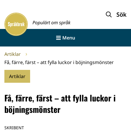
Gå
till
Sök
Framsida
innehållet
Populärt om språk
Menu
Artiklar
Få, färre, färst – att fylla luckor i böjningsmönster
Artiklar
Få, färre, färst – att fylla luckor i
böjningsmönster
SKRIBENT