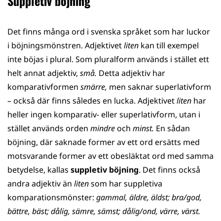
Suppletiv böjning
Det finns många ord i svenska språket som har luckor
i böjningsmönstren. Adjektivet
liten
kan till exempel
inte böjas i plural. Som pluralform används i stället ett
helt annat adjektiv,
små.
Detta adjektiv har
komparativformen
smärre,
men saknar superlativform
– också där finns således en lucka. Adjektivet
liten
har
heller ingen komparativ- eller superlativform, utan i
stället används orden
mindre
och
minst.
En sådan
böjning, där saknade former av ett ord ersätts med
motsvarande former av ett obesläktat ord med samma
betydelse, kallas
suppletiv böjning
. Det finns också
andra adjektiv än
liten
som har suppletiva
komparationsmönster:
gammal, äldre, äldst; bra/god,
bättre, bäst; dålig, sämre, sämst; dålig/ond, värre, värst.