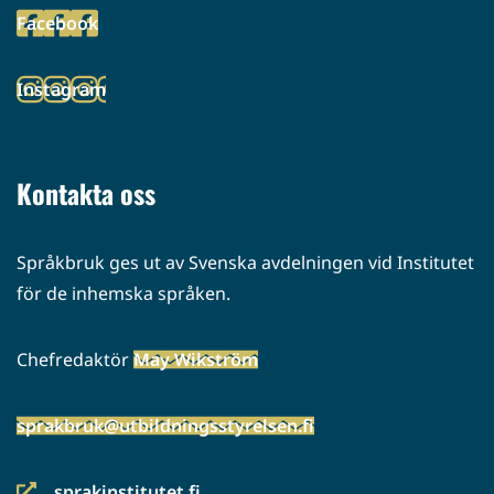
Facebook
palveluun)
(siirryt
toiseen
Instagram
palveluun)
(siirryt
toiseen
palveluun)
Kontakta oss
Språkbruk ges ut av Svenska avdelningen vid Institutet
för de inhemska språken.
Chefredaktör
May Wikström
sprakbruk@utbildningsstyrelsen.fi
sprakinstitutet.fi