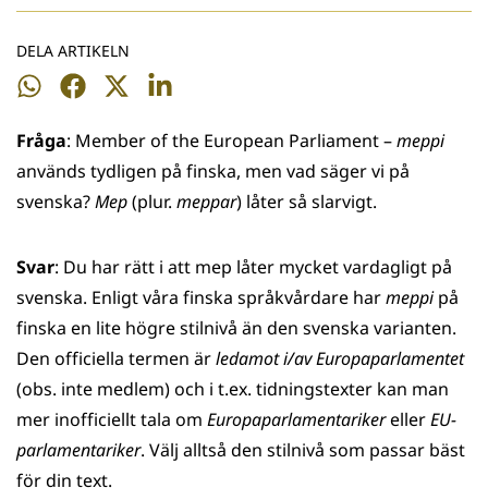
DELA ARTIKELN
Dela
Dela
Dela
Dela
på
på
på
på
Fråga
: Member of the European Parliament –
meppi
WhatsApp
Facebook
Twitter
LinkedIn
används tydligen på finska, men vad säger vi på
svenska?
Mep
(plur.
meppar
) låter så slarvigt.
Svar
: Du har rätt i att mep låter mycket vardagligt på
svenska. Enligt våra finska språkvårdare har
meppi
på
finska en lite högre stilnivå än den svenska varianten.
Den officiella termen är
ledamot i/av Europaparlamentet
(obs. inte medlem) och i t.ex. tidningstexter kan man
mer inofficiellt tala om
Europaparlamentariker
eller
EU-
parlamentariker
. Välj alltså den stilnivå som passar bäst
för din text.