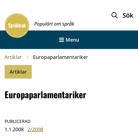
Gå
till
Sök
Framsida
innehållet
Populärt om språk
Menu
Artiklar
Europaparlamentariker
Artiklar
Europaparlamentariker
PUBLICERAD
1.1.2008
2/2008