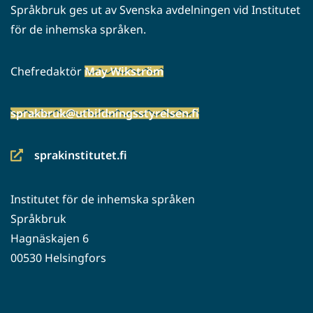
Språkbruk ges ut av Svenska avdelningen vid Institutet
för de inhemska språken.
Chefredaktör
May Wikström
sprakbruk@utbildningsstyrelsen.fi
sprakinstitutet.fi
(siirryt
toiseen
Institutet för de inhemska språken
palveluun)
Språkbruk
Hagnäskajen 6
00530 Helsingfors