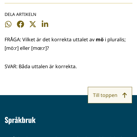
DELA ARTIKELN
Dela
Dela
Dela
Dela
på
på
på
på
FRÅGA: Vilket är det korrekta uttalet av
mö
i pluralis;
WhatsApp
Facebook
Twitter
LinkedIn
[mö:r] eller [mœ:r]?
SVAR: Båda uttalen är korrekta.
Till toppen
Språkbruk