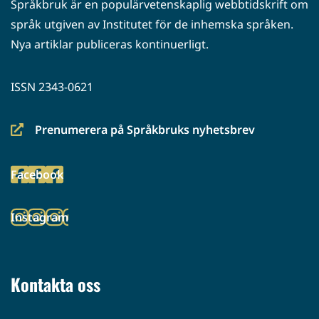
Språkbruk är en populärvetenskaplig webbtidskrift om
språk utgiven av Institutet för de inhemska språken.
Nya artiklar publiceras kontinuerligt.
ISSN 2343-0621
Prenumerera på Språkbruks nyhetsbrev
(siirryt
toiseen
Facebook
palveluun)
(siirryt
toiseen
Instagram
palveluun)
(siirryt
toiseen
palveluun)
Kontakta oss