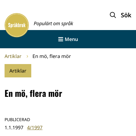
Gå
till
Sök
Framsida
innehållet
Populärt om språk
Menu
Artiklar
En mö, flera mör
Artiklar
En mö, flera mör
PUBLICERAD
1.1.1997
4/1997