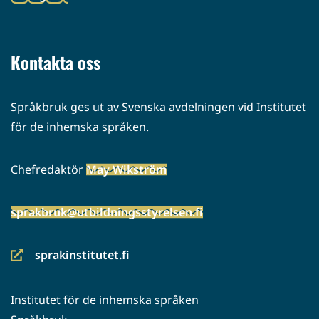
palveluun)
(siirryt
toiseen
palveluun)
Kontakta oss
Språkbruk ges ut av Svenska avdelningen vid Institutet
för de inhemska språken.
Chefredaktör
May Wikström
sprakbruk@utbildningsstyrelsen.fi
sprakinstitutet.fi
(siirryt
toiseen
Institutet för de inhemska språken
palveluun)