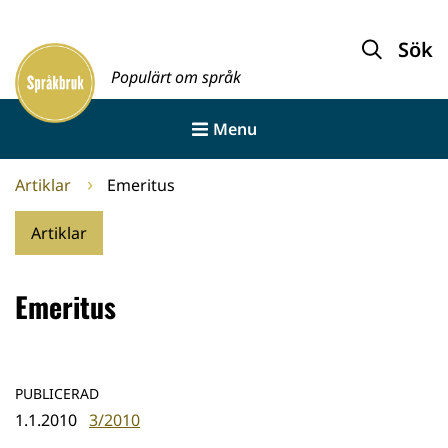
Gå
till
Sök
Framsida
innehållet
Populärt om språk
Menu
Artiklar
Emeritus
Artiklar
Emeritus
PUBLICERAD
1.1.2010
3/2010