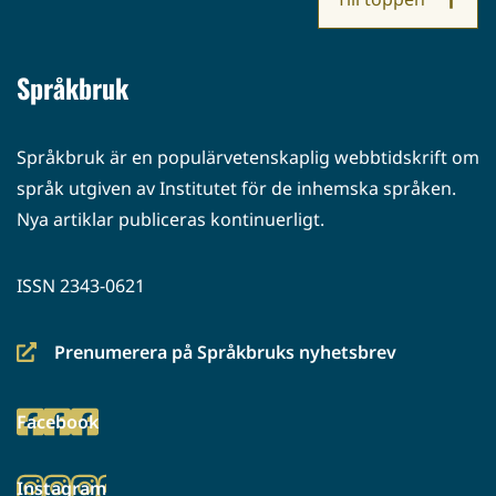
Språkbruk
Språkbruk är en populärvetenskaplig webbtidskrift om
språk utgiven av Institutet för de inhemska språken.
Nya artiklar publiceras kontinuerligt.
ISSN 2343-0621
Prenumerera på Språkbruks nyhetsbrev
(siirryt
toiseen
Facebook
palveluun)
(siirryt
toiseen
Instagram