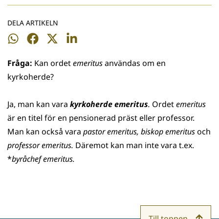
DELA ARTIKELN
Dela
Dela
Dela
Dela
på
på
på
på
Fråga:
Kan ordet
emeritus
användas om en
WhatsApp
Facebook
Twitter
LinkedIn
kyrkoherde?
Ja, man kan vara
kyrkoherde emeritus
.
Ordet
emeritus
är en titel för en pensionerad präst eller professor.
Man kan också vara
pastor emeritus, biskop emeritus
och
professor emeritus.
Där­emot kan man inte vara t.ex.
*
byråchef emeritus.
Till toppen