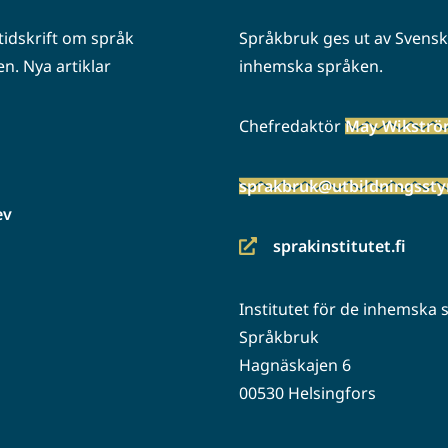
idskrift om språk
Språkbruk ges ut av Svenska
n. Nya artiklar
inhemska språken.
Chefredaktör
May Wikstr
sprakbruk@utbildningsstyr
ev
sprakinstitutet.fi
(siirryt
toiseen
Institutet för de inhemska
palveluun)
Språkbruk
Hagnäskajen 6
00530 Helsingfors