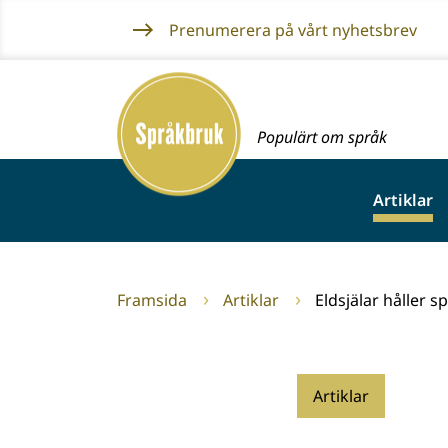
Gå
Prenumerera på vårt nyhetsbrev
till
innehållet
Framsida
Populärt om språk
Artiklar
Framsida
Artiklar
Eldsjälar håller sp
Artiklar