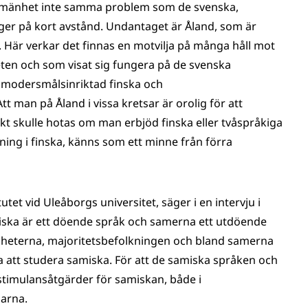
allmänhet inte samma problem som de svenska,
igger på kort avstånd. Undantaget är Åland, som är
n. Här verkar det finnas en motvilja på många håll mot
ten och som visat sig fungera på de svenska
, modersmålsinriktad finska och
 man på Åland i vissa kretsar är orolig för att
kt skulle hotas om man erbjöd finska eller tvåspråkiga
ing i finska, känns som ett minne från förra
itutet vid Uleåborgs universitet, säger i en intervju i
miska är ett döende språk och samerna ett utdöende
igheterna, majoritetsbefolkningen och bland samerna
na att studera samiska. För att de samiska språken och
stimulansåtgärder för samiskan, både i
arna.