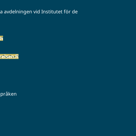
 avdelningen vid Institutet för de
öm
elsen.fi
 språken