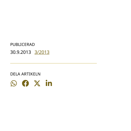
PUBLICERAD
30.9.2013
3/2013
DELA ARTIKELN
Dela
Dela
Dela
Dela
på
på
på
på
WhatsApp
Facebook
Twitter
LinkedIn