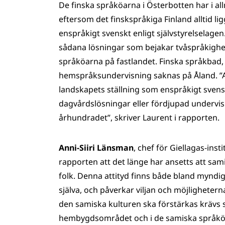
De finska språköarna i Österbotten har i 
eftersom det finskspråkiga Finland alltid l
enspråkigt svenskt enligt självstyrelselage
sådana lösningar som bejakar tvåspråkighe
språköarna på fastlandet. Finska språkbad
hemspråksundervisning saknas på Åland. ”Att
landskapets ställning som enspråkigt svens
dagvårdslösningar eller fördjupad undervisn
århundradet”, skriver Laurent i rapporten.
Anni-Siiri Länsman
, chef för Giellagas-inst
rapporten att det länge har ansetts att sa
folk. Denna attityd finns både bland mynd
själva, och påverkar viljan och möjligheter
den samiska kulturen ska förstärkas krävs 
hembygdsområdet och i de samiska språkö