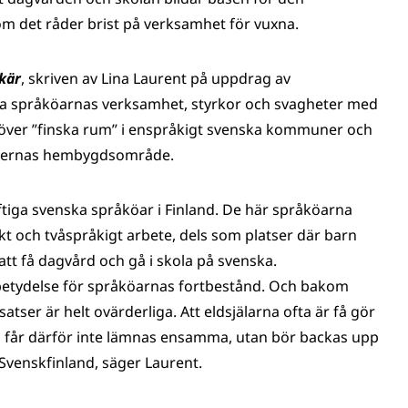
m det råder brist på verksamhet för vuxna.
kär
, skriven av Lina Laurent på uppdrag av
a språköarnas verksamhet, styrkor och svagheter med
 över ”finska rum” i enspråkigt svenska kommuner och
amernas hembygdsområde.
ftiga svenska språköar i Finland. De här språköarna
 och tvåspråkigt arbete, dels som platser där barn
att få dagvård och gå i skola på svenska.
betydelse för språköarnas fortbestånd. Och bakom
atser är helt ovärderliga. Att eldsjälarna ofta är få gör
a får därför inte lämnas ensamma, utan bör backas upp
Svenskfinland, säger Laurent.