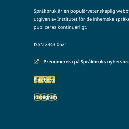
Språkbruk är en populärvetenskaplig webbt
utgiven av Institutet för de inhemska språke
publiceras kontinuerligt.
ISSN 2343-0621
Prenumerera på Språkbruks nyhetsbr
(siirryt
toiseen
Facebook
palveluun)
(siirryt
toiseen
Instagram
palveluun)
(siirryt
toiseen
palveluun)