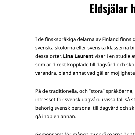
Eldsjälar 
I de finskspråkiga delarna av Finland finns
svenska skolorna eller svenska klasserna b
dessa orter.
Lina Laurent
visar i en studie
som är direkt kopplade till dagvård och sko
varandra, bland annat vad gäller möjlighet
På de traditionella, och ”stora” språköarn
intresset för svensk dagvård i vissa fall så s
behörig svensk personal till dagvård och 
gå ihop en annan.
Gemensamt för många av språköarna är att