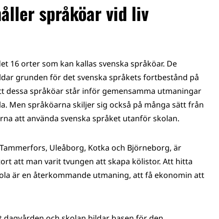
håller språköar vid liv
 det 16 orter som kan kallas svenska språköar. De
ildar grunden för det svenska språkets fortbestånd på
 att dessa språköar står inför gemensamma utmaningar
la. Men språköarna skiljer sig också på många sätt från
erna att använda svenska språket utanför skolan.
a, Tammerfors, Uleåborg, Kotka och Björneborg, är
tort att man varit tvungen att skapa kölistor. Att hitta
skola är en återkommande utmaning, att få ekonomin att
 dagvården och skolan bildar basen för den