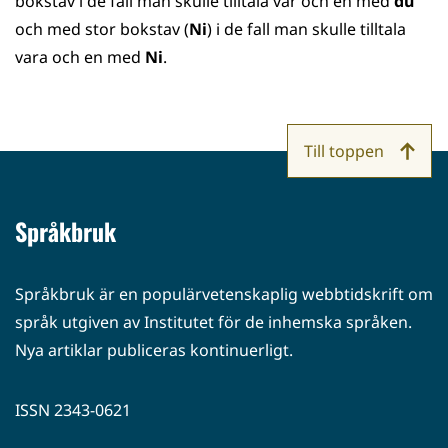
bokstav i de fall man skulle tilltala var och en med
du
och med stor bokstav (
Ni
) i de fall man skulle tilltala
vara och en med
Ni
.
Till toppen
Språkbruk
Språkbruk är en populärvetenskaplig webbtidskrift om
språk utgiven av Institutet för de inhemska språken.
Nya artiklar publiceras kontinuerligt.
ISSN 2343-0621