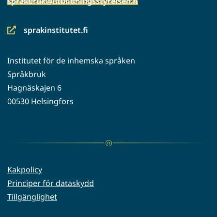
sprakbruk@utbildningsstyrelsen.fi
sprakinstitutet.fi
(siirryt
toiseen
Institutet för de inhemska språken
palveluun)
Språkbruk
Hagnäskajen 6
00530 Helsingfors
Kakpolicy
Principer för dataskydd
Tillgänglighet