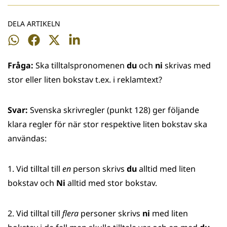
DELA ARTIKELN
Dela
Dela
Dela
Dela
på
på
på
på
Fråga:
Ska tilltalspronomenen
du
och
ni
skrivas med
WhatsApp
Facebook
Twitter
LinkedIn
stor eller liten bokstav t.ex. i reklamtext?
Svar:
Svenska skrivregler (punkt 128) ger följande
klara regler för när stor respektive liten bokstav ska
användas:
1. Vid tilltal till
en
person skrivs
du
alltid med liten
bokstav och
Ni
alltid med stor bokstav.
2. Vid tilltal till
flera
personer skrivs
ni
med liten