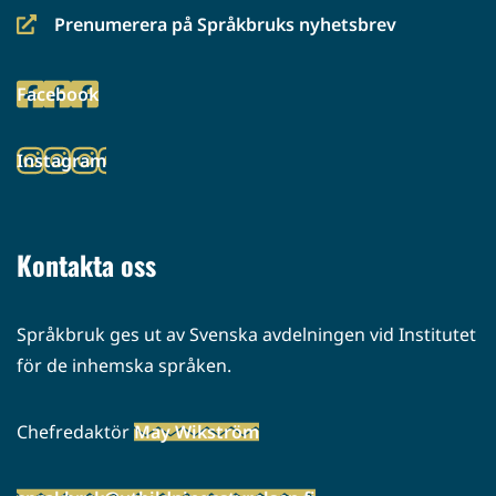
Prenumerera på Språkbruks nyhetsbrev
(siirryt
toiseen
Facebook
palveluun)
(siirryt
toiseen
Instagram
palveluun)
(siirryt
toiseen
palveluun)
Kontakta oss
Språkbruk ges ut av Svenska avdelningen vid Institutet
för de inhemska språken.
Chefredaktör
May Wikström