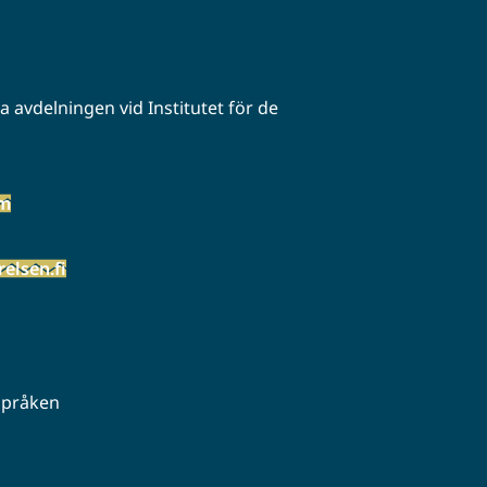
 avdelningen vid Institutet för de
öm
elsen.fi
 språken