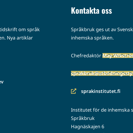
Kontakta oss
idskrift om språk
Språkbruk ges ut av Svenska
n. Nya artiklar
inhemska språken.
Chefredaktör
May Wikstr
sprakbruk@utbildningsstyr
ev
sprakinstitutet.fi
(siirryt
toiseen
Institutet för de inhemska
palveluun)
Språkbruk
Hagnäskajen 6