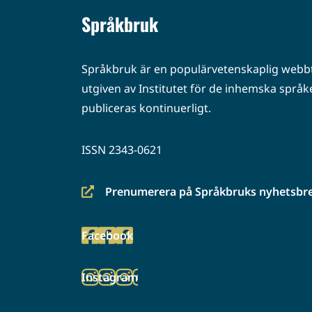
Språkbruk
Språkbruk är en populärvetenskaplig webbt
utgiven av Institutet för de inhemska språke
publiceras kontinuerligt.
ISSN 2343-0621
Prenumerera på Språkbruks nyhetsbr
(siirryt
toiseen
Facebook
palveluun)
(siirryt
toiseen
Instagram
palveluun)
(siirryt
toiseen