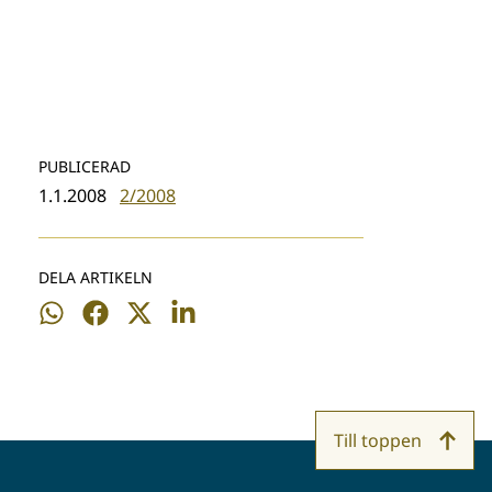
PUBLICERAD
1.1.2008
2/2008
DELA ARTIKELN
Dela
Dela
Dela
Dela
på
på
på
på
WhatsApp
Facebook
Twitter
LinkedIn
Till toppen