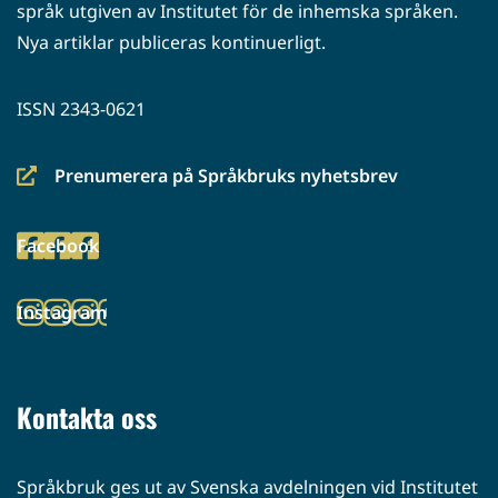
språk utgiven av Institutet för de inhemska språken.
Nya artiklar publiceras kontinuerligt.
ISSN 2343-0621
Prenumerera på Språkbruks nyhetsbrev
(siirryt
toiseen
Facebook
palveluun)
(siirryt
toiseen
Instagram
palveluun)
(siirryt
toiseen
palveluun)
Kontakta oss
Språkbruk ges ut av Svenska avdelningen vid Institutet