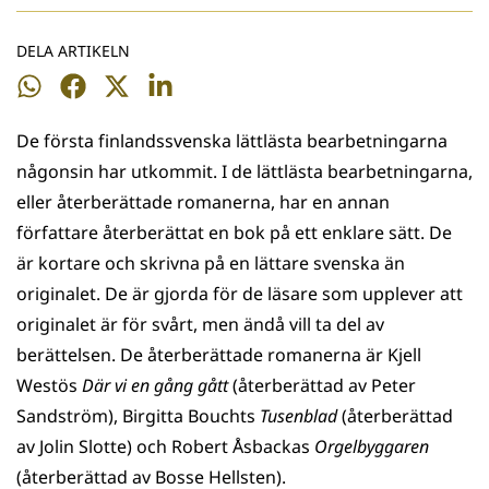
DELA ARTIKELN
Dela
Dela
Dela
Dela
på
på
på
på
De första finlandssvenska lättlästa bearbetningarna
WhatsApp
Facebook
Twitter
LinkedIn
någonsin har utkommit. I de lättlästa bearbetningarna,
eller återberättade romanerna, har en annan
författare återberättat en bok på ett enklare sätt. De
är kortare och skrivna på en lättare svenska än
originalet. De är gjorda för de läsare som upplever att
originalet är för svårt, men ändå vill ta del av
berättelsen. De återberättade romanerna är Kjell
Westös
Där vi en gång gått
(återberättad av Peter
Sandström), Birgitta Bouchts
Tusenblad
(återberättad
av Jolin Slotte) och Robert Åsbackas
Orgelbyggaren
(återberättad av Bosse Hellsten).