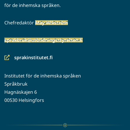
för de inhemska språken.
Chefredaktör
May Wikström
sprakbruk@utbildningsstyrelsen.fi
sprakinstitutet.fi
(siirryt
toiseen
Institutet för de inhemska språken
palveluun)
Språkbruk
Hagnäskajen 6
00530 Helsingfors