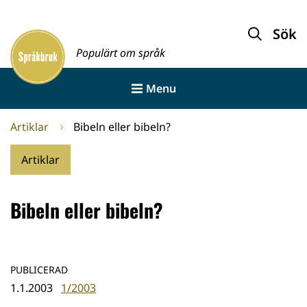
Gå
till
Sök
Framsida
innehållet
Populärt om språk
Menu
Artiklar
Bibeln eller bibeln?
Artiklar
Bibeln eller bibeln?
PUBLICERAD
1.1.2003
1/2003