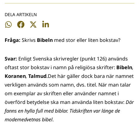
DELA ARTIKELN
Dela
Dela
Dela
Dela
på
på
på
på
Fråga:
Skrivs
Bibeln
med stor eller liten bokstav?
WhatsApp
Facebook
Twitter
LinkedIn
Svar:
Enligt Svenska skrivregler (punkt 126) används
oftast stor bokstav i namn på religiösa skrifter:
Bibeln
,
Koranen
,
Talmud
.Det här gäller dock bara när namnet
verkligen används som namn, dvs. titel. När man talar
om exemplar av skriften eller använder namnet i
överförd betydelse ska man använda liten bokstav:
Där
fanns en hylla full med biblar. Tidskriften var länge de
modemedvetnas bibel
.