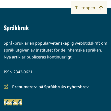
Till toppen
Språkbruk
Språkbruk är en populärvetenskaplig webbtidskrift om
språk utgiven av Institutet för de inhemska språken.
Nya artiklar publiceras kontinuerligt.
ISSN 2343-0621
Prenumerera på Språkbruks nyhetsbrev
(siirryt
toiseen
Facebook
palveluun)
(siirryt