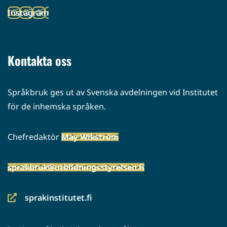
toiseen
Instagram
palveluun)
(siirryt
toiseen
palveluun)
Kontakta oss
Språkbruk ges ut av Svenska avdelningen vid Institutet
för de inhemska språken.
Chefredaktör
May Wikström
sprakbruk@utbildningsstyrelsen.fi
sprakinstitutet.fi
(siirryt
toiseen