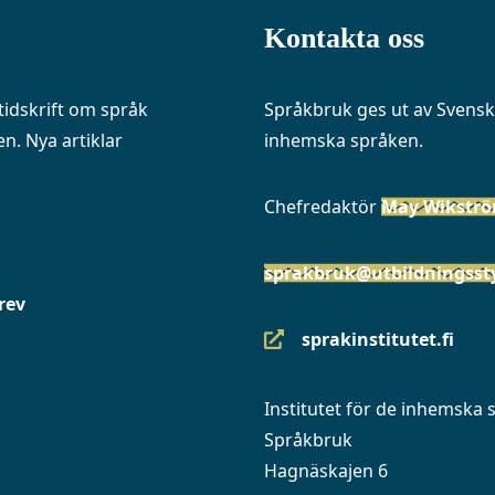
Kontakta oss
idskrift om språk
Språkbruk ges ut av Svenska
n. Nya artiklar
inhemska språken.
Chefredaktör
May Wikstr
sprakbruk@utbildningssty
rev
sprakinstitutet.fi
(siirryt
toiseen
Institutet för de inhemska
palveluun)
Språkbruk
Hagnäskajen 6