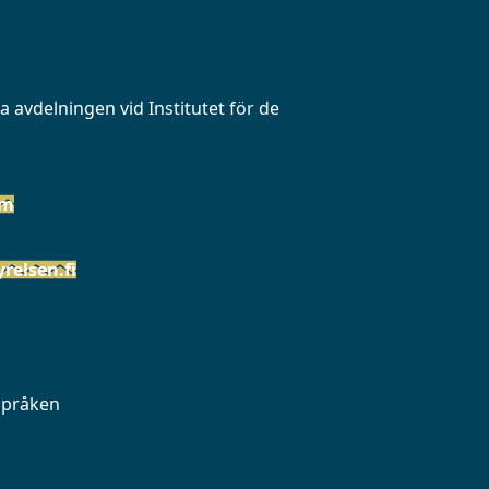
 avdelningen vid Institutet för de
öm
relsen.fi
 språken