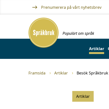
Gå
Prenumerera på vårt nyhetsbrev
till
innehållet
Framsida
Populärt om språk
Artiklar
Framsida
Artiklar
Besök Språkbruk
Artiklar