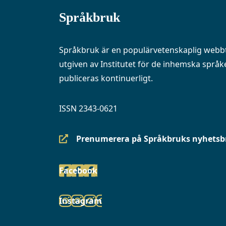
Språkbruk
Språkbruk är en populärvetenskaplig webbt
utgiven av Institutet för de inhemska språke
publiceras kontinuerligt.
ISSN 2343-0621
Prenumerera på Språkbruks nyhetsb
(siirryt
toiseen
Facebook
palveluun)
(siirryt
toiseen
Instagram
palveluun)
(siirryt
toiseen