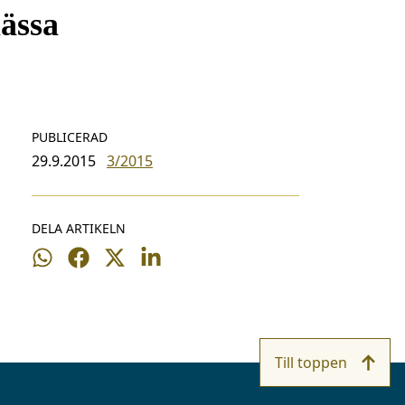
ässa
PUBLICERAD
29.9.2015
3/2015
DELA ARTIKELN
Dela
Dela
Dela
Dela
på
på
på
på
WhatsApp
Facebook
Twitter
LinkedIn
Till toppen