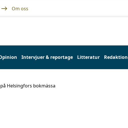
Om oss
Opinion
Intervjuer & reportage
Litteratur
Redaktione
 på Helsingfors bokmässa