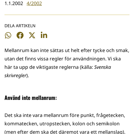
1.1.2002
4/2002
DELA ARTIKELN
Dela
Dela
Dela
Dela
på
på
på
på
Mellanrum kan inte sättas ut helt efter tycke och smak,
WhatsApp
Facebook
Twitter
LinkedIn
utan det finns vissa regler för användningen. Vi ska
här ta upp de viktigaste reglerna (källa:
Svenska
skrivregler
).
Använd inte mellanrum:
Det ska inte vara mellanrum före punkt, frågetecken,
kommatecken, utropstecken, kolon och semikolon
(men efter dem ska det däremot vara ett mellanslag).