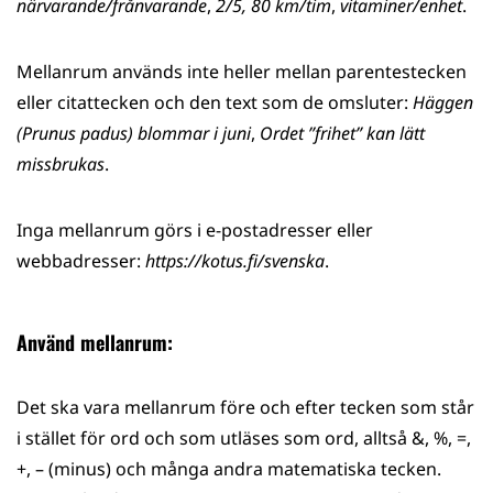
närvarande/frånvarande
,
2/5, 80 km/tim
,
vitaminer/enhet
.
Mellanrum används inte heller mellan parentestecken
eller citattecken och den text som de omsluter:
Häggen
(Prunus padus) blommar i juni
,
Ordet ”frihet” kan lätt
missbrukas
.
Inga mellanrum görs i e-postadresser eller
webbadresser:
https://kotus.fi/svenska
.
Använd mellanrum:
Det ska vara mellanrum före och efter tecken som står
i stället för ord och som utläses som ord, alltså &, %, =,
+, – (minus) och många andra matematiska tecken.