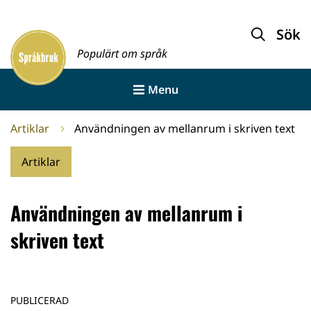
Gå
till
Sök
Framsida
innehållet
Populärt om språk
Menu
Artiklar
Användningen av mellanrum i skriven text
Artiklar
Användningen av mellanrum i
skriven text
PUBLICERAD