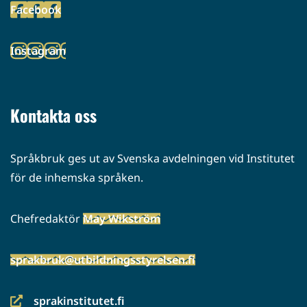
Facebook
palveluun)
(siirryt
toiseen
Instagram
palveluun)
(siirryt
toiseen
palveluun)
Kontakta oss
Språkbruk ges ut av Svenska avdelningen vid Institutet
för de inhemska språken.
Chefredaktör
May Wikström
sprakbruk@utbildningsstyrelsen.fi
sprakinstitutet.fi