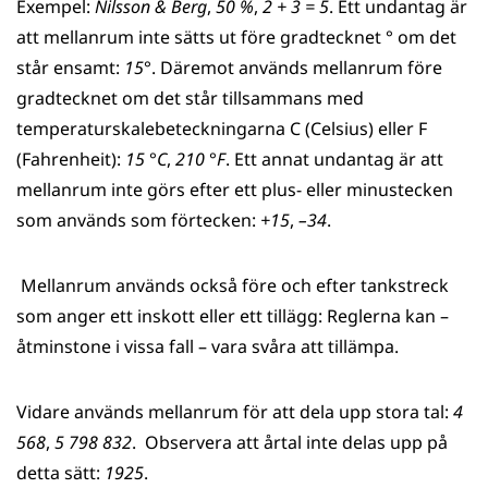
Exempel:
Nilsson & Berg
,
50 %
,
2 + 3 = 5
. Ett undantag är
att mellanrum inte sätts ut före gradtecknet ° om det
står ensamt:
15
°. Däremot används mellanrum före
gradtecknet om det står tillsammans med
temperaturskalebeteckningarna C (Celsius) eller F
(Fahrenheit):
15
°
C
,
210
°
F
. Ett annat undantag är att
mellanrum inte görs efter ett plus- eller minustecken
som används som förtecken:
+15
,
–34
.
Mellanrum används också före och efter tankstreck
som anger ett inskott eller ett tillägg: Reglerna kan –
åtminstone i vissa fall – vara svåra att tillämpa.
Vidare används mellanrum för att dela upp stora tal:
4
568
,
5 798 832
. Observera att årtal inte delas upp på
detta sätt:
1925
.