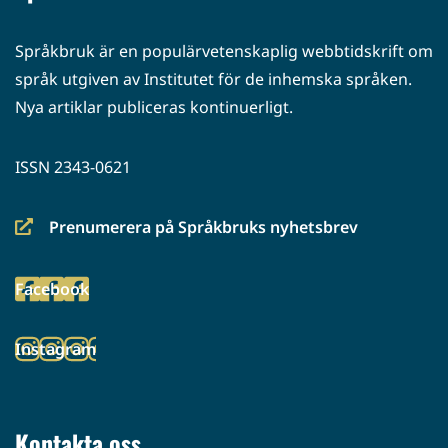
Språkbruk är en populärvetenskaplig webbtidskrift om
språk utgiven av Institutet för de inhemska språken.
Nya artiklar publiceras kontinuerligt.
ISSN 2343-0621
Prenumerera på Språkbruks nyhetsbrev
(siirryt
toiseen
Facebook
palveluun)
(siirryt
toiseen
Instagram
palveluun)
(siirryt
toiseen
palveluun)
Kontakta oss