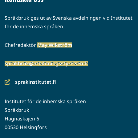
Språkbruk ges ut av Svenska avdelningen vid Institutet
för de inhemska språken.
Chefredaktör
May Wikström
sprakbruk@utbildningsstyrelsen.fi
sprakinstitutet.fi
(siirryt
toiseen
Institutet för de inhemska språken
palveluun)
Språkbruk
Hagnäskajen 6
00530 Helsingfors