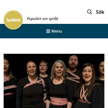
Gå
till
Sök
innehållet
Populärt om språk
Menu