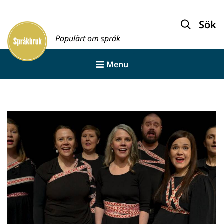
Gå
till
Sök
innehållet
Populärt om språk
Menu