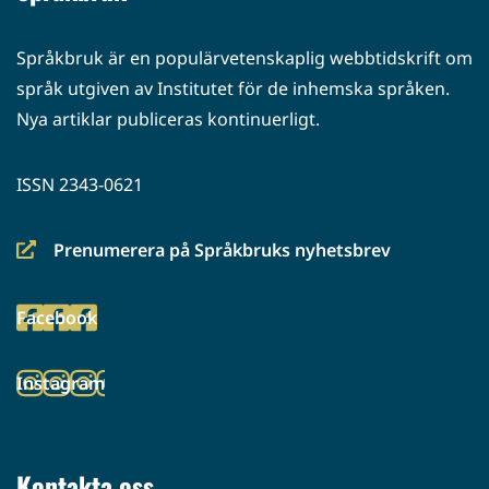
Språkbruk är en populärvetenskaplig webbtidskrift om
språk utgiven av Institutet för de inhemska språken.
Nya artiklar publiceras kontinuerligt.
ISSN 2343-0621
Prenumerera på Språkbruks nyhetsbrev
(siirryt
toiseen
Facebook
palveluun)
(siirryt
toiseen
Instagram
palveluun)
(siirryt
toiseen
palveluun)
Kontakta oss