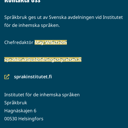
Språkbruk ges ut av Svenska avdelningen vid Institutet
för de inhemska språken.
Chefredaktör
May Wikström
sprakbruk@utbildningsstyrelsen.fi
sprakinstitutet.fi
(siirryt
toiseen
Institutet för de inhemska språken
palveluun)
Språkbruk
Hagnäskajen 6
00530 Helsingfors