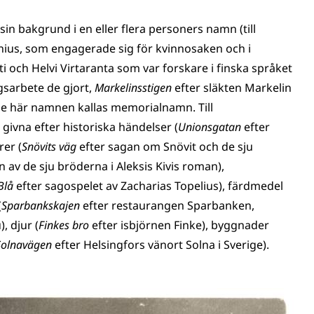
in bakgrund i en eller flera personers namn (till
enius, som engagerade sig för kvinnosaken och i
ti och Helvi Virtaranta som var forskare i finska språket
gsarbete de gjort,
Markelinsstigen
efter släkten Markelin
e här namnen kallas memorialnamn. Till
vna efter historiska händelser (
Unionsgatan
efter
rer (
Snövits väg
efter sagan om Snövit och de sju
 av de sju bröderna i Aleksis Kivis roman),
Blå
efter sagospelet av Zacharias Topelius), färdmedel
(
Sparbankskajen
efter restaurangen Sparbanken,
, djur (
Finkes bro
efter isbjörnen Finke), byggnader
Solnavägen
efter Helsingfors vänort Solna i Sverige).