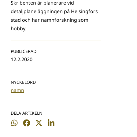
Skribenten är planerare vid
detaljplaneläggningen på Helsingfors
stad och har namnforskning som
hobby.
PUBLICERAD
12.2.2020
NYCKELORD
namn
DELA ARTIKELN
Dela
Dela
Dela
Dela
på
på
på
på