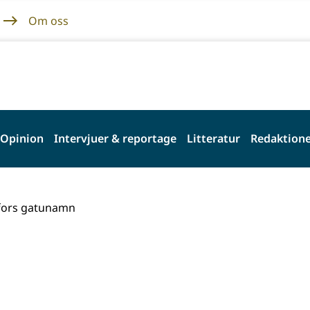
Om oss
Opinion
Intervjuer & reportage
Litteratur
Redaktione
gfors gatunamn