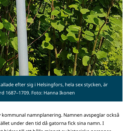
llade efter sig i Helsingfors, hela sex stycken, är
ård 1687–1709. Foto: Hanna Ikonen
t av kommunal namnplanering. Namnen avspeglar också
let under den tid då gatorna fick sina namn. I