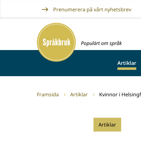
Gå
Prenumerera på vårt nyhetsbrev
till
innehållet
Framsida
Populärt om språk
Artiklar
Framsida
Artiklar
Kvinnor i Helsin
Artiklar