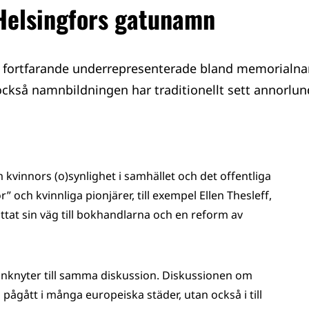
 Helsingfors gatunamn
fortfarande underrepresenterade bland memorialn
också namnbildningen har traditionellt sett annorlun
kvinnors (o)synlighet i samhället och det offentliga
 och kvinnliga pionjärer, till exempel Ellen Thesleff,
tat sin väg till bokhandlarna och en reform av
anknyter till samma diskussion. Diskussionen om
pågått i många europeiska städer, utan också i till