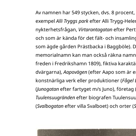
Av namnen har 549 stycken, dvs. 8 procent, s
exempel
Alli Tryggs park
efter Alli Trygg-Hel
nykterhetsfrågan,
Virtarantagatan
efter Pert
och som är kända för det fält- och insamlin
som ägde gården Prästbacka i Baggböle). D
memorialnamn kan man också räkna namn gi
freden i Fredrikshamn 1809), fiktiva karaktä
dvärgarna),
Aapovägen
(efter Aapo som är en
konstnärliga verk eller produktioner (
Fågel 
(
Junogatan
efter fartyget m/s Juno), företag 
Tuulensuugränden
efter biografen Tuulensuu)
(
Svalbogatan
efter villa Svalboet) och orter (