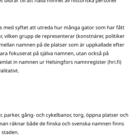
 bidrar till att hålla minnet av historiska personer
s med syftet att utreda hur många gator som har fått
r, vilken grupp de representerar (konstnärer, politiker
ns mellan namnen på de platser som är uppkallade efter
 bara fokuserat på själva namnen, utan också på
mlat in namnen ur Helsingfors namnregister (hri.fi)
litativt.
or, parker, gång- och cykelbanor, torg, öppna platser och
m man räknar både de finska och svenska namnen finns
i staden.