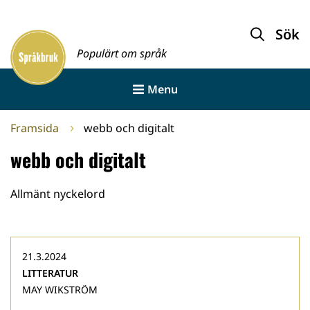
Gå
till
Sök
Framsida
innehållet
Populärt om språk
Menu
Framsida
webb och digitalt
webb och digitalt
Allmänt nyckelord
21.3.2024
LITTERATUR
MAY WIKSTRÖM