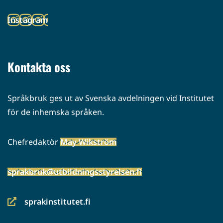
toiseen
Instagram
palveluun)
(siirryt
toiseen
palveluun)
Kontakta oss
Språkbruk ges ut av Svenska avdelningen vid Institutet
för de inhemska språken.
Chefredaktör
May Wikström
sprakbruk@utbildningsstyrelsen.fi
sprakinstitutet.fi
(siirryt
toiseen