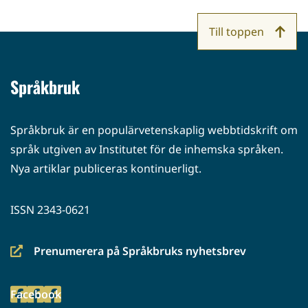
Till toppen
Språkbruk
Språkbruk är en populärvetenskaplig webbtidskrift om
språk utgiven av Institutet för de inhemska språken.
Nya artiklar publiceras kontinuerligt.
ISSN 2343-0621
Prenumerera på Språkbruks nyhetsbrev
(siirryt
toiseen
Facebook
palveluun)
(siirryt