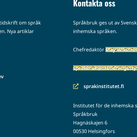
Kontakta oss
idskrift om språk
Språkbruk ges ut av Svenska
n. Nya artiklar
inhemska språken.
Chefredaktör
May Wikstr
sprakbruk@utbildningsstyr
ev
sprakinstitutet.fi
(siirryt
toiseen
Institutet för de inhemska
palveluun)
Språkbruk
Hagnäskajen 6
00530 Helsingfors