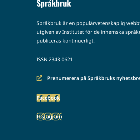
Språkbruk
Språkbruk är en populärvetenskaplig webbt
utgiven av Institutet för de inhemska språke
publiceras kontinuerligt.
ISSN 2343-0621
Prenumerera på Språkbruks nyhetsbr
(siirryt
toiseen
Facebook
palveluun)
(siirryt
toiseen
Instagram
palveluun)
(siirryt
toiseen
palveluun)