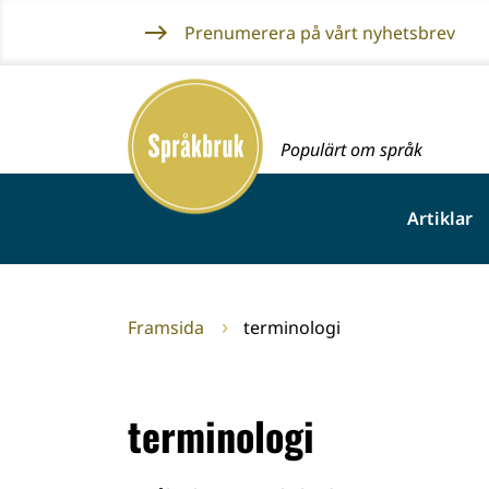
Gå
Prenumerera på vårt nyhetsbrev
till
innehållet
Framsida
Populärt om språk
Artiklar
Framsida
terminologi
terminologi