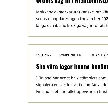
Ordets väg in i Kielitoimist
Mokkapala (mockaruta) kanske inte kän
senaste uppdateringen i november 2022
långa och ibland krokiga vägar för att t
15.9.2022
SYNPUNKTEN
JOHAN BÄ
Ska våra lagar kunna benäm
I Finland har ordet balk stämplats som 
signalera en särskilt viktig, omfattande 
Finland i det här fallet uppvisar en bri