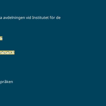
 avdelningen vid Institutet för de
öm
elsen.fi
 språken