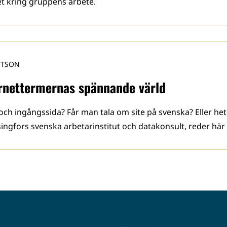
t kring gruppens arbete.
TTSON
ernettermernas spännande värld
och ingångssida? Får man tala om site på svenska? Eller het
singfors svenska arbetarinstitut och datakonsult, reder här