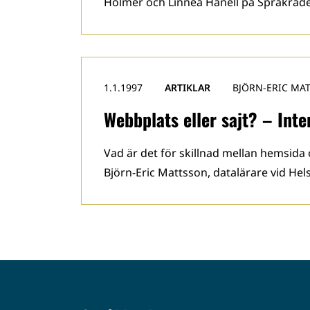
Holmér och Linnea Hanell på Språkråde
1.1.1997
ARTIKLAR
BJÖRN-ERIC MA
Webbplats eller sajt? – Int
Vad är det för skillnad mellan hemsida 
Björn-Eric Mattsson, datalärare vid Hel