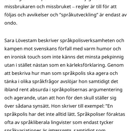
missbrukaren och missbruket ‒ regler är till för att
följas och avvikelser och ”språkutveckling” är endast av
ondo.
Sara Lövestam beskriver språkpolisverksamheten och
kampen mot svenskans förfall med varm humor och
en ironisk touch som inte känns det minsta pekpinnig
utan i stället nästan som en kärleksförklaring. Genom
att beskriva hur man som språkpolis ska agera och
tänka i olika språkfrågor avslöjar hon samtidigt det
ibland rent absurda i språkpolisernas argumentering
och agerande, utan att hon för den skull ställer sig
över sådana synsätt. Hon skriver till exempel: ”En
språkpolis har det inte alltid lätt. Språkpoliser föraktas
ofta av språkliberala lingvister som endast tycker
språkvariationer är
intressanta
,
samtidigt som