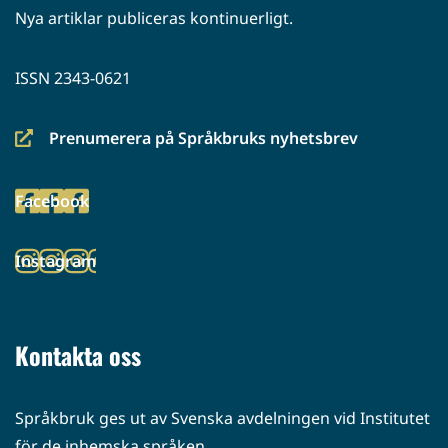
Nya artiklar publiceras kontinuerligt.
ISSN 2343-0621
Prenumerera på Språkbruks nyhetsbrev
(siirryt
toiseen
Facebook
palveluun)
(siirryt
toiseen
Instagram
palveluun)
(siirryt
toiseen
palveluun)
Kontakta oss
Språkbruk ges ut av Svenska avdelningen vid Institutet
för de inhemska språken.