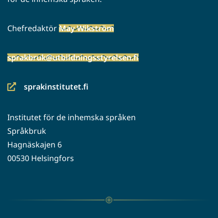
Chefredaktör
May Wikström
sprakbruk@utbildningsstyrelsen.fi
sprakinstitutet.fi
(siirryt
toiseen
Institutet för de inhemska språken
palveluun)
Språkbruk
Hagnäskajen 6
00530 Helsingfors