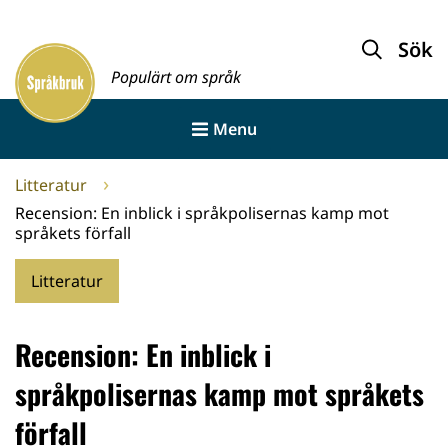
Gå
till
Sök
Framsida
innehållet
Populärt om språk
Menu
Litteratur
Recension: En inblick i språkpolisernas kamp mot
språkets förfall
Litteratur
Recension: En inblick i
språkpolisernas kamp mot språkets
förfall