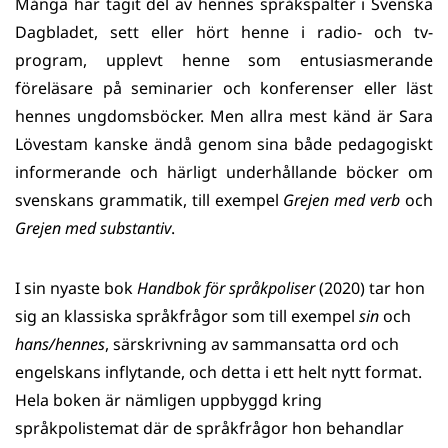
Många har tagit del av hennes språkspalter i Svenska
Dagbladet, sett eller hört henne i radio- och tv-
program, upplevt henne som entusiasmerande
föreläsare på seminarier och konferenser eller läst
hennes ungdomsböcker. Men allra mest känd är Sara
Lövestam kanske ändå genom sina både pedagogiskt
informerande och härligt underhållande böcker om
svenskans grammatik, till exempel
Grejen med verb
och
Grejen med substantiv
.
I sin nyaste bok
Handbok för språkpoliser
(2020) tar hon
sig an klassiska språkfrågor som till exempel
sin
och
hans/hennes
, särskrivning av sammansatta ord och
engelskans inflytande, och detta i ett helt nytt format.
Hela boken är nämligen uppbyggd kring
språkpolistemat där de språkfrågor hon behandlar