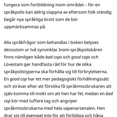
fungera som fortbildning inom området ‒ för en
språkpolis kan aldrig slappna av eftersom folk ständig
begår nya språkliga brott som de bör
uppmärksammas på.
Alla språkfrågor som behandlas i boken belyses
dessutom ur två synvinklar. Inom språkpoliskåren
finns nämligen både
bad cops
och
good cops
och
Lövestam ger handfasta råd för hur de olika
språkpolistyperna ska förhålla sig till förbrytelserna.
En
good cop
har ett mer pedagogiskt förhållningssätt
och strävar efter att försöka få språkmissbrukaren att
själv komma till insikt om att hen har fel, medan en
bad
cop
kör med tuffare tag och angriper
språkmissbrukarna med hela vapenarsenalen. Hen
drar sig till exempel inte för att förlöjliga och håna