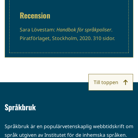
Recension
Sara Lövestam:
Handbok för språkpoliser
.
Piratförlaget, Stockholm, 2020. 310 sidor.
Till toppen
Språkbruk
Språkbruk är en populärvetenskaplig webbtidskrift om
språk utgiven av Institutet för de inhemska språken.