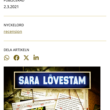
PUBLICERAD
2.3.2021
NYCKELORD
recension
DELA ARTIKELN
Dela
Dela
Dela
Dela
på
på
på
på
WhatsApp
Facebook
Twitter
LinkedIn