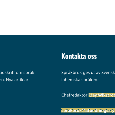
Kontakta oss
idskrift om språk
Språkbruk ges ut av Svenska
n. Nya artiklar
inhemska språken.
Chefredaktör
May Wikstr
sprakbruk@utbildningsstyr