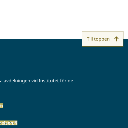
Till toppen
 avdelningen vid Institutet för de
öm
elsen.fi