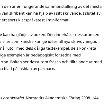
 men den är en fungerande sammanställning av det mesta
n skribent kan ha hjälp av i sitt skrivande. I slutet av
 ett sorts klarspråkstest i miniformat.
re kan ha glädje av boken. Den innehåller dessutom en
ller som kanske kan ge idéer till nya skrivövningar.
små rutor med dels dåliga textexempel, dels konkreta
dåliga exemplen är pedagogiskt försedda med
rtan. Boken ser dessutom fräsch och tilltalande ut med
a blad på insidan av pärmarna.
ps och skrivråd
. Norstedts Akademiska Förlag 2008. 144