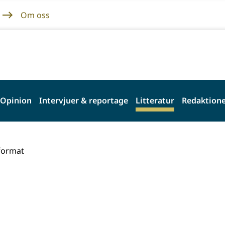
Om oss
Opinion
Intervjuer & reportage
Litteratur
Redaktione
kformat