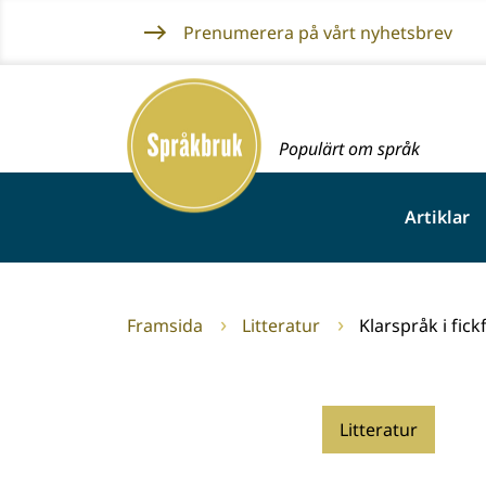
Gå
Prenumerera på vårt nyhetsbrev
till
innehållet
Framsida
Populärt om språk
Artiklar
Framsida
Litteratur
Klarspråk i fic
Litteratur